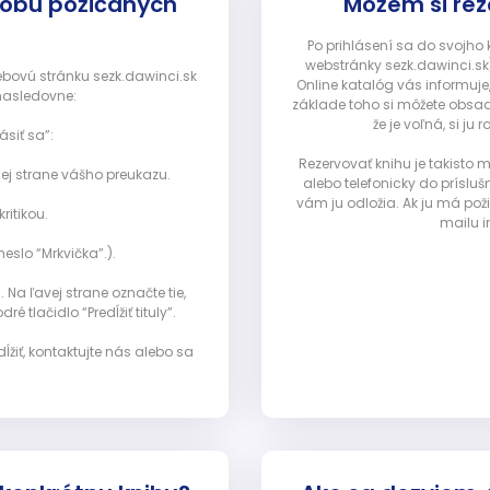
dobu požičaných
Môžem si rez
Po prihlásení sa do svojho
webstránky sezk.dawinci.sk)
webovú stránku sezk.dawinci.sk
Online katalóg vás informuje
nasledovne:
základe toho si môžete obsad
že je voľná, si 
ásiť sa”:
Rezervovať knihu je takisto
ej strane vášho preukazu.
alebo telefonicky do prísluš
vám ju odložia. Ak ju má pož
ritikou.
mailu i
eslo “Mrkvička”.).
Na ľavej strane označte tie,
ré tlačidlo “Predĺžiť tituly”.
ĺžiť, kontaktujte nás alebo sa