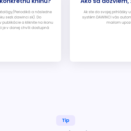
 konkrétnu knihu?
Ako sa dozviem,
Katalógy/Periodiká a následne
Ak ste do svojej prihlášky
nku sezk.dawinci.sk). Do
systém DAWINCI vás automa
ublikácie a kliknite na ikonu
mailom upozor
i je v danej chvíli dostupná
Tip