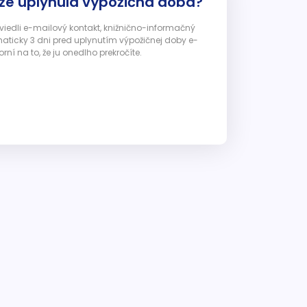
 že uplynula výpožičná doba?
 uviedli e-mailový kontakt, knižnično-informačný
ticky 3 dni pred uplynutím výpožičnej doby e-
ní na to, že ju onedlho prekročíte.