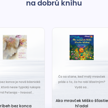
na dobrú knihu
o sa stane, keď malý mravček
íde o to, čo ho robí šťastným?
Čo sa stane, keď sa do tiche
Vydá sa...
zákutiny škriatkov prisťahuje ni
úplne nový? Babka Tvorilka..
o mravček Miško šťastie
hľadal
Babka Tvorilka