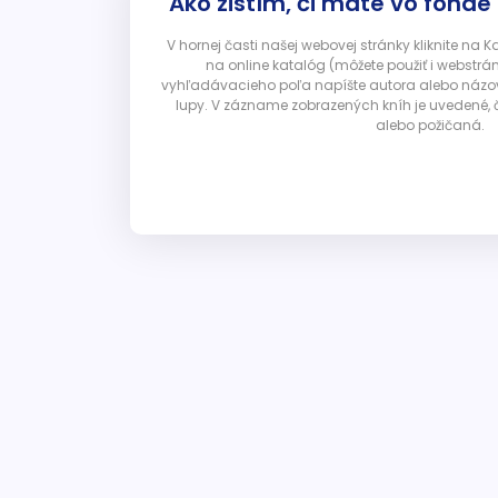
Ako zistím, či máte vo fonde
V hornej časti našej webovej stránky kliknite na 
na online katalóg (môžete použiť i webstrá
vyhľadávacieho poľa napíšte autora alebo názov p
lupy. V zázname zobrazených kníh je uvedené, č
alebo požičaná.