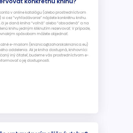
ervovať konkrétnu knihu?
 konta v online katalógu (alebo prostredníctvom
 si cez “vyhľadávanie” nájdete konkrétnu knihu.
, či je daná kniha “voľná” alebo “obsadená” a na
enú knihu jedným kliknutím rezervovať. V prípade,
ju rovnakým spôsobom môžete objednať.
 možné e-mailom (kniznica@zahorskakniznica.eu)
ného oddelenia. Ak je kniha dostupná, knihovníci
ičaný iný čitateľ, budeme vás prostredníctvom e-
nformovať o jej dostupnosti.