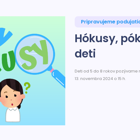
Pripravujeme podujati
Hókusy, pó
deti
Deti od 5 do 8 rokov pozývame n
13. novembra 2024 o 15 h.