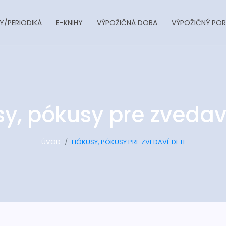
Y/PERIODIKÁ
E-KNIHY
VÝPOŽIČNÁ DOBA
VÝPOŽIČNÝ POR
y, pókusy pre zvedav
ÚVOD
HÓKUSY, PÓKUSY PRE ZVEDAVÉ DETI