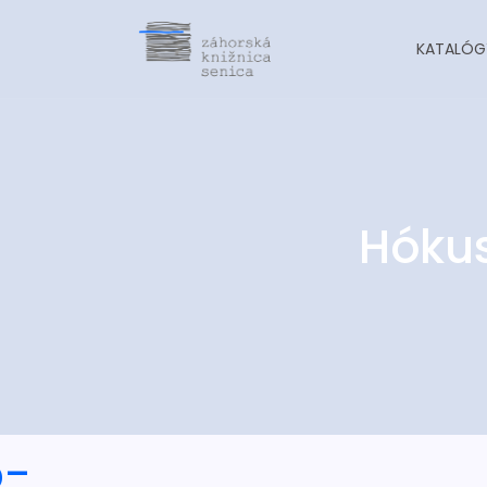
KATALÓG
Hókus
o-