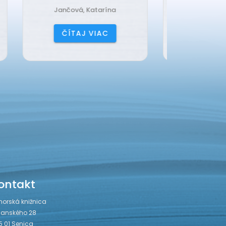
Harrison, Lisi
Čerňa
ČÍTAJ VIAC
ČÍ
ontakt
horská knižnica
janského 28
5 01 Senica