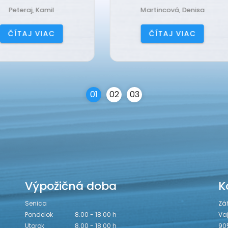
Martincová, Denisa
Jančová, Katarína
ČÍTAJ VIAC
ČÍTAJ VIAC
0
1
0
2
0
3
Výpožičná doba
K
Senica
Zá
Pondelok
8.00 - 18.00 h
Va
Utorok
8.00 - 18.00 h
90