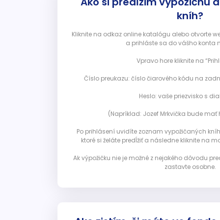
Ako si predĺžim výpožičnú 
kníh?
Kliknite na odkaz online katalógu alebo otvorte 
a prihláste sa do vášho konta 
Vpravo hore kliknite na “Prihl
Číslo preukazu: číslo čiarového kódu na zadn
Heslo: vaše priezvisko s diak
(Napríklad: Jozef Mrkvička bude mať h
Po prihlásení uvidíte zoznam vypožičaných kníh. 
ktoré si želáte predĺžiť a následne kliknite na mod
Ak výpožičku nie je možné z nejakého dôvodu pred
zastavte osobne.