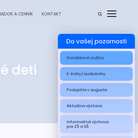
IADOK A CENNÍK
KONTAKT
Menu
Do vašej pozornosti
Donášková služba
é deti
E-knihy/audioknihy
Podujatia v auguste
Aktuálna výstava
Informačná výchova
pre ZŠ a SŠ