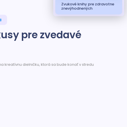
Zvukové knihy pre zdravotne
znevýhodnených
a
kusy pre zvedavé
a kreatívnu dielničku, ktorá sa bude konať v stredu