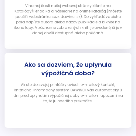
V hornej časti našej webovej stránky kliknite na
Katalógy/Periodiká a následne na online katalóg (môžete
použiť i webstránku sezk.dawinci.sk). Do vyhľadávacieho
poľa napíšte autora alebo názov publikácie a kliknite na
ikonu lupy. V zázname zobrazených kníh je uvedené, či je v
danej chvíli dostupná alebo požičaná.
Ako sa dozviem, že uplynula
výpožičná doba?
Ak ste do svojej prihlášky uviedli e-mailový kontakt,
knižnično-informačný systém DAWINCI vás automaticky 3
dni pred uplynutím výpožičnej doby e-mailom upozorní na
to, že ju onedlho prekročíte.