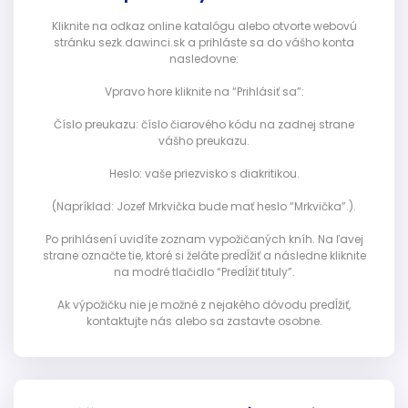
Kliknite na odkaz online katalógu alebo otvorte webovú
stránku sezk.dawinci.sk a prihláste sa do vášho konta
nasledovne:
Vpravo hore kliknite na “Prihlásiť sa”:
Číslo preukazu: číslo čiarového kódu na zadnej strane
vášho preukazu.
Heslo: vaše priezvisko s diakritikou.
(Napríklad: Jozef Mrkvička bude mať heslo “Mrkvička”.).
Po prihlásení uvidíte zoznam vypožičaných kníh. Na ľavej
strane označte tie, ktoré si želáte predĺžiť a následne kliknite
na modré tlačidlo “Predĺžiť tituly”.
Ak výpožičku nie je možné z nejakého dôvodu predĺžiť,
kontaktujte nás alebo sa zastavte osobne.