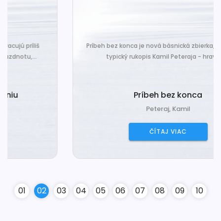
Príbeh bez konca je nová básnická zbierka, ktorá nesie
typický rukopis Kamil Peteraja - hravosť...
Príbeh bez konca
Peteraj, Kamil
ČÍTAJ VIAC
0
1
0
2
0
3
0
4
0
5
0
6
0
7
0
8
0
9
10