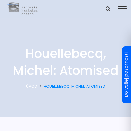
Houellebecq,
Michel: Atomised
ÚVOD
HOUELLEBECQ, MICHEL: ATOMISED