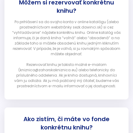
Môžem si rezervovať konkrétnu
knihu?
Po prihlásení sa do svojho konta v online katalógu (alebo
prostredníctvom webstránky sezk.dawinci.sk) si cez
“vyhľadávanie” nájdete konkrétnu knihu. Online katalóg vás
informuje, či je daná kniha “voľná” alebo “obsadená” a na
základe toho si môžete obsadenú knihu jedným kliknutím
rezervovať. V prípade, že je voľná, si ju rovnakým spôsobom
môžete objednať.
Rezervovať knihu je takisto možné e-mailom
(kniznica@zahorskakniznica.eu) alebo telefonicky do
príslušného oddelenia. Ak je kniha dostupná, knihovníci
vám ju odložia. Ak ju má požičaný iný čitateľ, budeme vás
prostredníctvom e-mailu informovať o jej dostupnosti.
Ako zistím, či máte vo fonde
konkrétnu knihu?