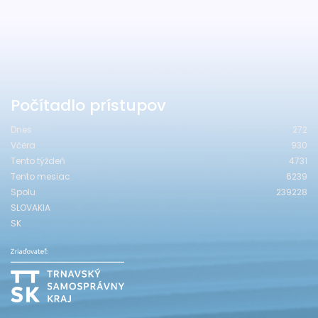
Počítadlo prístupov
Dnes
272
Včera
930
Tento týždeň
4731
Tento mesiac
6239
Spolu
239228
SLOVAKIA
SK