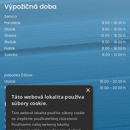
Výpožičná doba
Senica
Pondelok
8.00 - 18.00 h
Utorok
8.00 - 18.00 h
Streda
12.00 - 18.00 h
Štvrtok
8.00 - 18.00 h
Piatok
8.00 - 18.00 h
Sobota
8.00 - 12.00 h
pobočka Čáčov
Utorok
15.00 - 20.00 h
Piatok
15.00 - 20.00 h
×
Táto webová lokalita používa
Kontakt
súbory cookie.
Táto webová lokalita používa súbory cookie
Záhorská knižnica
na zlepšenie používateľskej skúsenosti.
Vajanského 28
Používaním našej webovej lokality
905 01 Senica