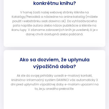
konkrétnu knihu?
V hornej časti našej webovej stránky kliknite na
Katalógy/Periodiká a následne na online katalóg (môžete
použiť i webstránku sezk.dawinci.sk). Do vyhľadávacieho
poľa napíšte autora alebo názov publikácie a kliknite na
ikonu lupy. V zázname zobrazených kníh je uvedené, či je v
danej chvíli dostupná alebo požičaná.
Ako sa dozviem, že uplynula
výpožičná doba?
Ak ste do svojej prihlášky uviedli e-mailový kontakt,
knižnično-informačný systém DAWINCI vás automaticky 3
dni pred uplynutím výpožičnej doby e-mailom upozorní na
to, že ju onedlho prekročíte.