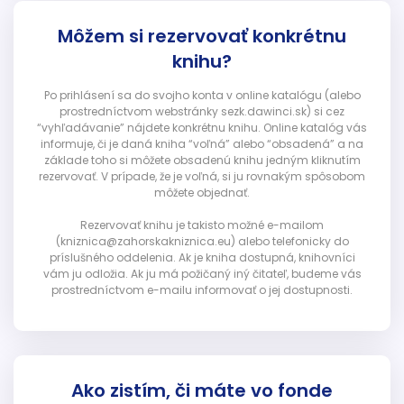
Môžem si rezervovať konkrétnu
knihu?
Po prihlásení sa do svojho konta v online katalógu (alebo
prostredníctvom webstránky sezk.dawinci.sk) si cez
“vyhľadávanie” nájdete konkrétnu knihu. Online katalóg vás
informuje, či je daná kniha “voľná” alebo “obsadená” a na
základe toho si môžete obsadenú knihu jedným kliknutím
rezervovať. V prípade, že je voľná, si ju rovnakým spôsobom
môžete objednať.
Rezervovať knihu je takisto možné e-mailom
(kniznica@zahorskakniznica.eu) alebo telefonicky do
príslušného oddelenia. Ak je kniha dostupná, knihovníci
vám ju odložia. Ak ju má požičaný iný čitateľ, budeme vás
prostredníctvom e-mailu informovať o jej dostupnosti.
Ako zistím, či máte vo fonde