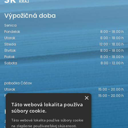
Výpožičná doba
Senica
Pondelok
8.00 - 18.00 h
Utorok
8.00 - 18.00 h
Streda
12.00 - 18.00 h
Štvrtok
8.00 - 18.00 h
Piatok
8.00 - 18.00 h
Sobota
8.00 - 12.00 h
pobočka Čáčov
Utorok
15.00 - 20.00 h
×
Piatok
15.00 - 20.00 h
Táto webová lokalita používa
Kontakt
súbory cookie.
Táto webová lokalita používa súbory cookie
Záhorská knižnica
na zlepšenie používateľskej skúsenosti.
Vajanského 28