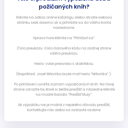
požičaných kníh?
Kliknite na odkaz online katalógu alebo otvorte webovú
stránku sezk.dawinci.sk a prihláste sa do vášho konta
nasledovne:
Vpravo hore kliknite na “Prihlásiť sa”:
Číslo preukazu: číslo čiarového kódu na zadnej strane
vášho preukazu.
Heslo: vaše priezvisko s diakritikou.
(Napríklad: Jozef Mrkvička bude mať heslo “Mrkvička”.).
Po prihlásení uvidíte zoznam vypožičaných kníh. Na ľavej
strane označte tie, ktoré si želáte predĺžiť a následne kliknite
na modré tlačidlo “Predĺžiť tituly”.
Ak výpožičku nie je možné z nejakého dôvodu predĺžiť,
kontaktujte nás alebo sa zastavte osobne.