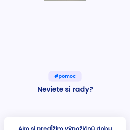
#pomoc
Neviete si rady?
Ako si predĺžim výpožičnú dobu