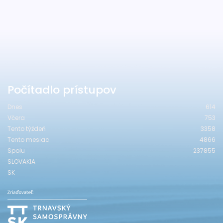
Počítadlo prístupov
Dnes
614
Včera
753
Tento týždeň
3358
Tento mesiac
4866
Spolu
237855
SLOVAKIA
SK