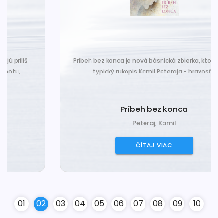
Príbeh bez konca je nová básnická zbierka, ktorá nesie
typický rukopis Kamil Peteraja - hravosť...
Príbeh bez konca
Peteraj, Kamil
ČÍTAJ VIAC
0
1
0
2
0
3
0
4
0
5
0
6
0
7
0
8
0
9
10