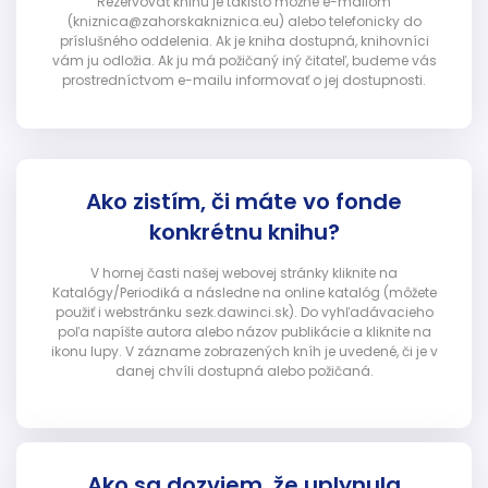
Rezervovať knihu je takisto možné e-mailom
(kniznica@zahorskakniznica.eu) alebo telefonicky do
príslušného oddelenia. Ak je kniha dostupná, knihovníci
vám ju odložia. Ak ju má požičaný iný čitateľ, budeme vás
prostredníctvom e-mailu informovať o jej dostupnosti.
Ako zistím, či máte vo fonde
konkrétnu knihu?
V hornej časti našej webovej stránky kliknite na
Katalógy/Periodiká a následne na online katalóg (môžete
použiť i webstránku sezk.dawinci.sk). Do vyhľadávacieho
poľa napíšte autora alebo názov publikácie a kliknite na
ikonu lupy. V zázname zobrazených kníh je uvedené, či je v
danej chvíli dostupná alebo požičaná.
Ako sa dozviem, že uplynula