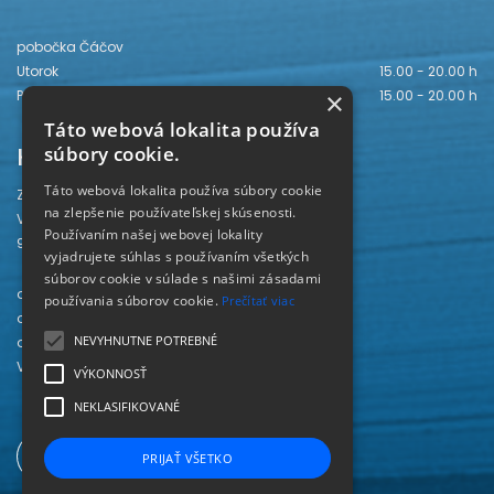
pobočka Čáčov
Utorok
15.00 - 20.00 h
Piatok
15.00 - 20.00 h
×
Táto webová lokalita používa
Kontakt
súbory cookie.
Táto webová lokalita používa súbory cookie
Záhorská knižnica
na zlepšenie používateľskej skúsenosti.
Vajanského 28
Používaním našej webovej lokality
905 01 Senica
vyjadrujete súhlas s používaním všetkých
súborov cookie v súlade s našimi zásadami
odd. beletrie 034/654 3780
používania súborov cookie.
Prečítať viac
odd. odbornej literatúry 034/651 2710
NEVYHNUTNE POTREBNÉ
odd. pre deti a mládež 034/654 6519
Viac kontaktov nájdete
TU
.
VÝKONNOSŤ
NEKLASIFIKOVANÉ
PRIJAŤ VŠETKO