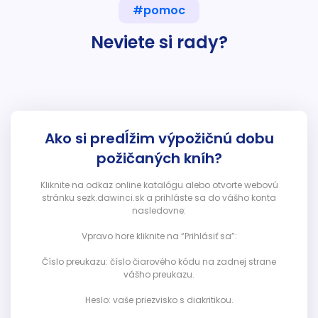
#pomoc
Neviete si rady?
Ako si predĺžim výpožičnú dobu
požičaných kníh?
Kliknite na odkaz online katalógu alebo otvorte webovú
stránku sezk.dawinci.sk a prihláste sa do vášho konta
nasledovne:
Vpravo hore kliknite na “Prihlásiť sa”:
Číslo preukazu: číslo čiarového kódu na zadnej strane
vášho preukazu.
Heslo: vaše priezvisko s diakritikou.