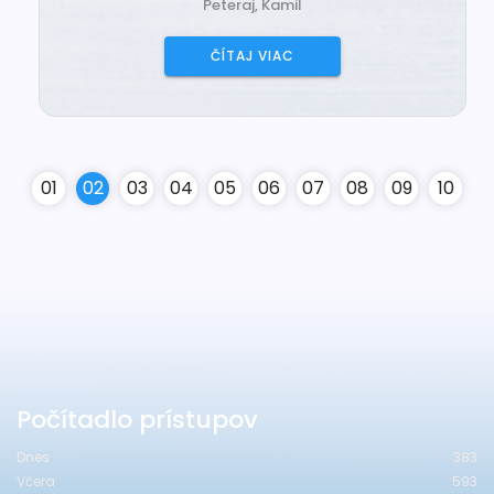
Peteraj, Kamil
ČÍTAJ VIAC
0
1
0
2
0
3
0
4
0
5
0
6
0
7
0
8
0
9
10
Počítadlo prístupov
Dnes
383
Včera
593