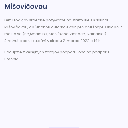
Mišovičovou
Deti i rodičov srdečne pozývame na stretnutie s Kristínou
Mišovičovou, obľúbenou autorkou kníh pre deti (napr. Chlapci z
mesta sa (ne)vedia biť, Malvínkine Vianoce, Nathaniel).
Stretnutie sa uskutoční v stredu 2. marca 2022 o 14 h.
Podujatie z verejných zdrojov podporil Fond na podporu
umenia.