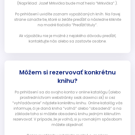
(Napríklad: Jozef Mrkvička bude mať heslo “Mrkvička”.).
Po prihlásení uvidíte zoznam vypožičaných kníh. Na ľavej
strane označte tie, ktoré si želáte predĺžiť a následne kliknite
na modré tlačidlo “Predĺžiť tituly”.
Ak výpožičku nie je možné z nejakého dôvodu predĺžiť,
kontaktujte nás alebo sa zastavte osobne.
Môžem si rezervovať konkrétnu
knihu?
Po prihlásení sa do svojho konta v online katalógu (alebo
prostredníctvom webstránky sezk.dawinci.sk) si cez
“vyhľadávanie” nájdete konkrétnu knihu. Online katalóg vás
informuje, či je daná kniha “voľná” alebo “obsadená” a na
základe toho si môžete obsadenú knihu jedným kliknutím
rezervovať. V prípade, že je voľná, si ju rovnakým spôsobom
môžete objednať.