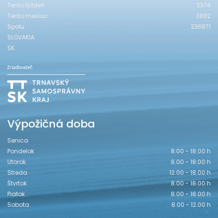
Tento týždeň
2374
Tento mesiac
3882
Spolu
236871
SLOVAKIA
SK
Výpožičná doba
Senica
Pondelok
8.00 - 18.00 h
Utorok
8.00 - 18.00 h
Streda
12.00 - 18.00 h
Štvrtok
8.00 - 18.00 h
Piatok
8.00 - 18.00 h
Sobota
8.00 - 12.00 h