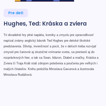
Pre deti
Hughes, Ted: Kráska a zviera
Tri divadelné hry plné napätia, komiky a zmyslu pre spravodlivosť
napísal známy anglický básnik Ted Hughes pre detské školské
predstavenia. Dôvtip, invenčnosť a pocit, že v deťoch treba rozvíjať
zmysel pre čarovné aj skutočné vnímanie sveta, sa preniesli aj do
rozprávkových hier, a tak sa Sean, blázon, Diabol a mačky, Kráska a
Zviera či Traja Králi stali zdrojom potešenia a poučenia pre veľkých i
malých čitateľov. Knihu preložila Miroslava Gavurová a ilustrovala
Miroslava Rudášová.