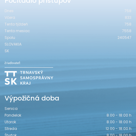
Počítadlo prístupov
Dnes
758
Včera
833
Tento týždeň
758
Tento mesiac
7558
Spolu
240547
SLOVAKIA
SK
Výpožičná doba
Senica
Pondelok
8.00 - 18.00 h
Utorok
8.00 - 18.00 h
Streda
12.00 - 18.00 h
Štvrtok
8.00 - 18.00 h