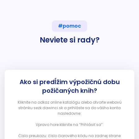
#pomoc
Neviete si rady?
Ako si predĺžim výpožičnú dobu
požičaných kníh?
Kliknite na odkaz online katalógu alebo otvorte webovú
stránku sezk.dawinci.sk a prihláste sa do vášho konta
nasledovne:
Vpravo hore kliknite na “Prihlásiť sa”:
Číslo preukazu: číslo čiarového kódu na zadnej strane