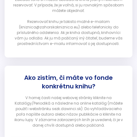
rezervovať. V prípade, že je voľná, si ju rovnakým spôsobom
môžete objednať.
Rezervovať knihu je takisto možné e-mailom
(kniznica@zahorskakniznica.eu) alebo telefonicky do
príslušného oddelenia. Ak je kniha dostupná, knihovníci
vám ju odložia. Ak ju má požičaný iný čitateľ, budeme vás
prostredníctvom e-mailu informovať o jej dostupnosti.
Ako zistím, či máte vo fonde
konkrétnu knihu?
V hornej časti našej webovej stránky kliknite na
Katalógy/Periodiká a následne na online katalóg (môžete
použiť i webstránku sezk.dawinci.sk). Do vyhľadávacieho
poľa napíšte autora alebo názov publikácie a kliknite na
ikonu lupy. V zázname zobrazených kníh je uvedené, či je v
danej chvíli dostupná alebo požičaná.