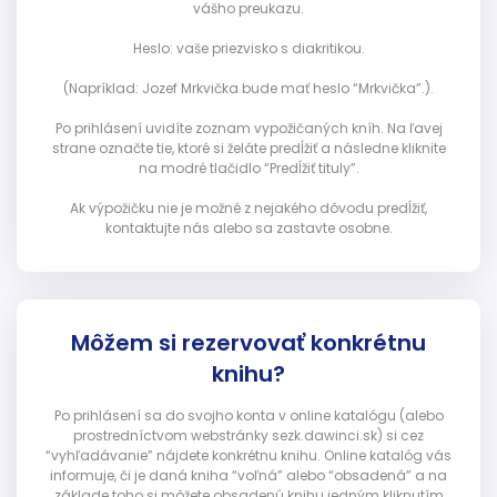
vášho preukazu.
Heslo: vaše priezvisko s diakritikou.
(Napríklad: Jozef Mrkvička bude mať heslo “Mrkvička”.).
Po prihlásení uvidíte zoznam vypožičaných kníh. Na ľavej
strane označte tie, ktoré si želáte predĺžiť a následne kliknite
na modré tlačidlo “Predĺžiť tituly”.
Ak výpožičku nie je možné z nejakého dôvodu predĺžiť,
kontaktujte nás alebo sa zastavte osobne.
Môžem si rezervovať konkrétnu
knihu?
Po prihlásení sa do svojho konta v online katalógu (alebo
prostredníctvom webstránky sezk.dawinci.sk) si cez
“vyhľadávanie” nájdete konkrétnu knihu. Online katalóg vás
informuje, či je daná kniha “voľná” alebo “obsadená” a na
základe toho si môžete obsadenú knihu jedným kliknutím