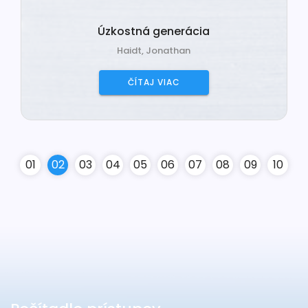
Úzkostná generácia
Haidt, Jonathan
ČÍTAJ VIAC
0
1
0
2
0
3
0
4
0
5
0
6
0
7
0
8
0
9
10