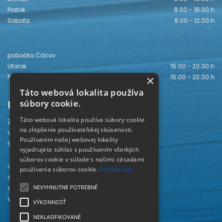
Piatok
8.00 - 18.00 h
Sobota
8.00 - 12.00 h
pobočka Čáčov
Utorok
15.00 - 20.00 h
Piatok
15.00 - 20.00 h
×
Táto webová lokalita používa
Kontakt
súbory cookie.
Táto webová lokalita používa súbory cookie
Záhorská knižnica
na zlepšenie používateľskej skúsenosti.
Vajanského 28
Používaním našej webovej lokality
905 01 Senica
vyjadrujete súhlas s používaním všetkých
súborov cookie v súlade s našimi zásadami
odd. beletrie 034/654 3780
používania súborov cookie.
Prečítať viac
odd. odbornej literatúry 034/651 2710
NEVYHNUTNE POTREBNÉ
odd. pre deti a mládež 034/654 6519
Viac kontaktov nájdete
TU
.
VÝKONNOSŤ
NEKLASIFIKOVANÉ