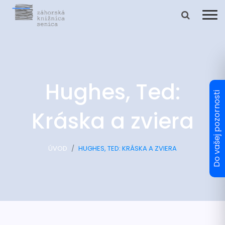
Hughes, Ted:
Kráska a zviera
ÚVOD
HUGHES, TED: KRÁSKA A ZVIERA