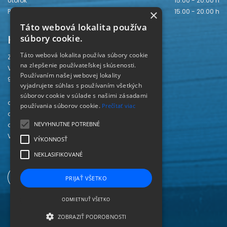
Utorok
15.00 - 20.00 h
Piatok
15.00 - 20.00 h
×
Táto webová lokalita používa
Kontakt
súbory cookie.
Táto webová lokalita používa súbory cookie
Záhorská knižnica
na zlepšenie používateľskej skúsenosti.
Vajanského 28
Používaním našej webovej lokality
905 01 Senica
vyjadrujete súhlas s používaním všetkých
súborov cookie v súlade s našimi zásadami
odd. beletrie 034/654 3780
používania súborov cookie.
Prečítať viac
odd. odbornej literatúry 034/651 2710
NEVYHNUTNE POTREBNÉ
odd. pre deti a mládež 034/654 6519
Viac kontaktov nájdete
TU
.
VÝKONNOSŤ
NEKLASIFIKOVANÉ
PRIJAŤ VŠETKO
ODMIETNUŤ VŠETKO
ZOBRAZIŤ PODROBNOSTI