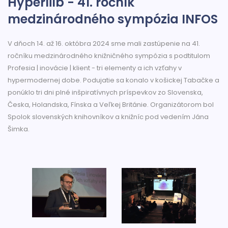
Hyperlilb - 41. ročník
medzinárodného sympózia INFOS
V dňoch 14. až 16. októbra 2024 sme mali zastúpenie na 41.
ročníku medzinárodného knižničného sympózia s podtitulom
Profesia | inovácie | klient - tri elementy a ich vzťahy v
hypermodernej dobe. Podujatie sa konalo v košickej Tabačke a
ponúklo tri dni plné inšpiratívnych príspevkov zo Slovenska,
Česka, Holandska, Fínska a Veľkej Británie. Organizátorom bol
Spolok slovenských knihovníkov a knižníc pod vedením Jána
Šimka.