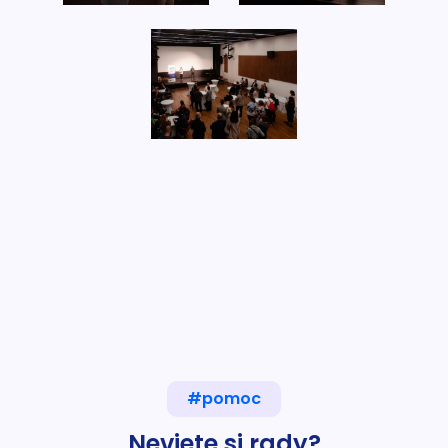
#pomoc
Neviete si rady?