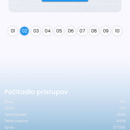
0
1
0
2
0
3
0
4
0
5
0
6
0
7
0
8
0
9
10
Počítadlo prístupov
Dnes
154
Včera
753
Tento týždeň
2898
Tento mesiac
4406
Spolu
237395