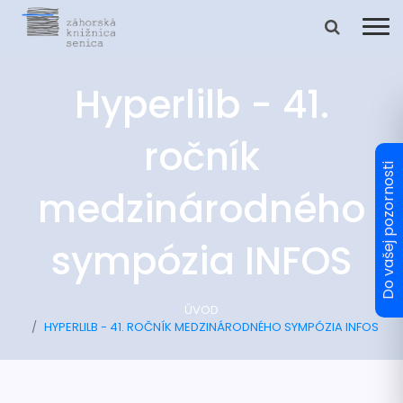
Hyperlilb - 41.
ročník
medzinárodného
sympózia INFOS
ÚVOD
HYPERLILB - 41. ROČNÍK MEDZINÁRODNÉHO SYMPÓZIA INFOS