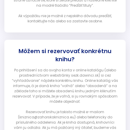
strane označte tie, ktoré si želáte predĺžiť a následne kliknite
na modré tlačidlo “Predĺžiť tituly”.
Ak výpožičku nie je možné z nejakého dôvodu predĺžiť,
kontaktujte nás alebo sa zastavte osobne.
Môžem si rezervovať konkrétnu
knihu?
Po prihlásení sa do svojho konta v online katalógu (alebo
prostredníctvom webstránky sezk.dawinci.sk) si cez
“vyhľadávanie” nájdete konkrétnu knihu. Online katalóg vás
informuje, či je daná kniha “voľná” alebo “obsadená” a na
základe toho si môžete obsadenú knihu jedným kliknutím
rezervovať. V prípade, že je voľná, si ju rovnakým spôsobom
môžete objednať.
Rezervovať knihu je takisto možné e-mailom
(kniznica@zahorskakniznica.eu) alebo telefonicky do
príslušného oddelenia. Ak je kniha dostupná, knihovníci
vám ju odložia. Ak ju má požičaný iný čitateľ, budeme vás