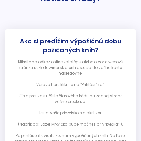
Ako si predĺžim výpožičnú dobu
požičaných kníh?
Kliknite na odkaz online katalógu alebo otvorte webovú
stránku sezk.dawinci.sk a prihláste sa do vášho konta
nasledovne:
Vpravo hore kliknite na “Prihlásiť sa”:
Číslo preukazu: číslo čiarového kódu na zadnej strane
vášho preukazu.
Heslo: vaše priezvisko s diakritikou.
(Napríklad: Jozef Mrkvička bude mať heslo “Mrkvička”.).
Po prihlásení uvidíte zoznam vypožičaných kníh. Na ľavej