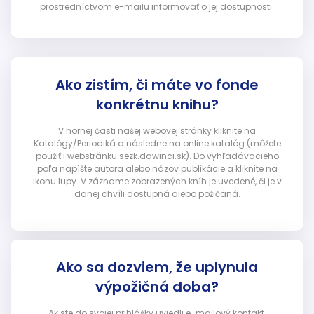
prostredníctvom e-mailu informovať o jej dostupnosti.
Ako zistím, či máte vo fonde
konkrétnu knihu?
V hornej časti našej webovej stránky kliknite na
Katalógy/Periodiká a následne na online katalóg (môžete
použiť i webstránku sezk.dawinci.sk). Do vyhľadávacieho
poľa napíšte autora alebo názov publikácie a kliknite na
ikonu lupy. V zázname zobrazených kníh je uvedené, či je v
danej chvíli dostupná alebo požičaná.
Ako sa dozviem, že uplynula
výpožičná doba?
Ak ste do svojej prihlášky uviedli e-mailový kontakt,