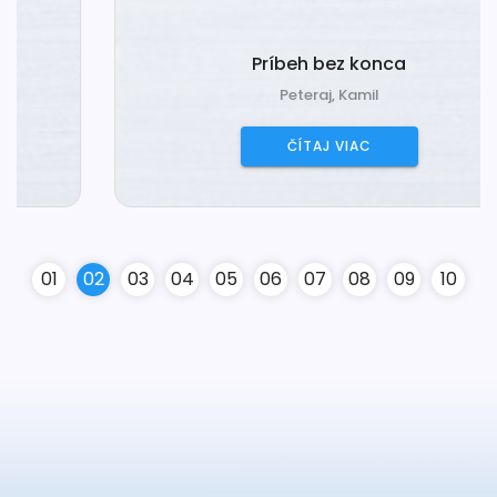
Príbeh bez konca
Peteraj, Kamil
ČÍTAJ VIAC
0
1
0
2
0
3
0
4
0
5
0
6
0
7
0
8
0
9
10