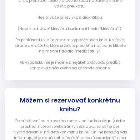
Číslo preukazu: číslo čiarového kódu na zadnej strane
vášho preukazu.
Heslo: vaše priezvisko s diakritikou.
(Napríklad: Jozef Mrkvička bude mať heslo “Mrkvička”.).
Po prihlásení uvidíte zoznam vypožičaných kníh. Na ľavej
strane označte tie, ktoré si želáte predĺžiť a následne kliknite
na modré tlačidlo “Predĺžiť tituly”.
Ak výpožičku nie je možné z nejakého dôvodu predĺžiť,
kontaktujte nás alebo sa zastavte osobne.
Môžem si rezervovať konkrétnu
knihu?
Po prihlásení sa do svojho konta v online katalógu (alebo
prostredníctvom webstránky sezk.dawinci.sk) si cez
“vyhľadávanie” nájdete konkrétnu knihu. Online katalóg vás
informuje, či je daná kniha “voľná” alebo “obsadená” a na