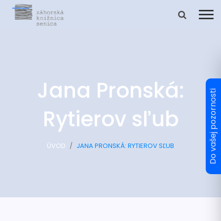
Jana Pronská:
Rytierov sľub
ÚVOD
JANA PRONSKÁ: RYTIEROV SĽUB