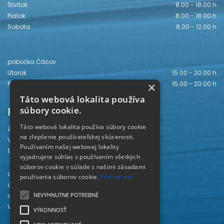
Štvrtok
8.00 - 18.00 h
Piatok
8.00 - 18.00 h
Sobota
8.00 - 12.00 h
pobočka Čáčov
Utorok
15.00 - 20.00 h
Piatok
15.00 - 20.00 h
×
Táto webová lokalita používa
Kontakt
súbory cookie.
Táto webová lokalita používa súbory cookie
Záhorská knižnica
na zlepšenie používateľskej skúsenosti.
Vajanského 28
Používaním našej webovej lokality
905 01 Senica
vyjadrujete súhlas s používaním všetkých
súborov cookie v súlade s našimi zásadami
odd. beletrie 034/654 3780
používania súborov cookie.
Prečítať viac
odd. odbornej literatúry 034/651 2710
NEVYHNUTNE POTREBNÉ
odd. pre deti a mládež 034/654 6519
Viac kontaktov nájdete
TU
.
VÝKONNOSŤ