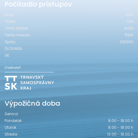
Počítadlo prístupov
Dnes
904
Včera
785
Tento týždeň
4433
Tento mesiac
5941
Spolu
238930
SLOVAKIA
SK
Výpožičná doba
Senica
Pondelok
8.00 - 18.00 h
Utorok
8.00 - 18.00 h
Streda
12.00 - 18.00 h