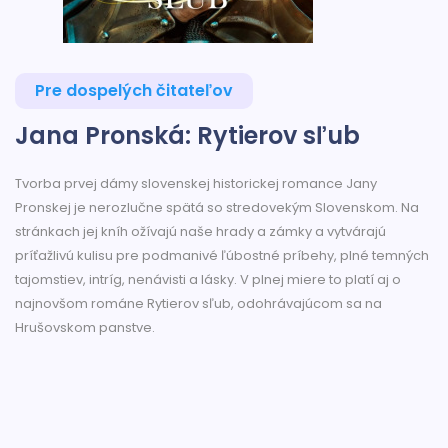
Pre dospelých čitateľov
Jana Pronská: Rytierov sľub
Tvorba prvej dámy slovenskej historickej romance Jany
Pronskej je nerozlučne spätá so stredovekým Slovenskom. Na
stránkach jej kníh ožívajú naše hrady a zámky a vytvárajú
príťažlivú kulisu pre podmanivé ľúbostné príbehy, plné temných
tajomstiev, intríg, nenávisti a lásky. V plnej miere to platí aj o
najnovšom románe Rytierov sľub, odohrávajúcom sa na
Hrušovskom panstve.