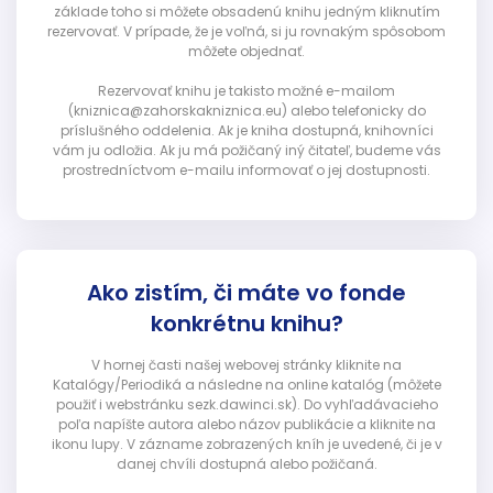
základe toho si môžete obsadenú knihu jedným kliknutím
rezervovať. V prípade, že je voľná, si ju rovnakým spôsobom
môžete objednať.
Rezervovať knihu je takisto možné e-mailom
(kniznica@zahorskakniznica.eu) alebo telefonicky do
príslušného oddelenia. Ak je kniha dostupná, knihovníci
vám ju odložia. Ak ju má požičaný iný čitateľ, budeme vás
prostredníctvom e-mailu informovať o jej dostupnosti.
Ako zistím, či máte vo fonde
konkrétnu knihu?
V hornej časti našej webovej stránky kliknite na
Katalógy/Periodiká a následne na online katalóg (môžete
použiť i webstránku sezk.dawinci.sk). Do vyhľadávacieho
poľa napíšte autora alebo názov publikácie a kliknite na
ikonu lupy. V zázname zobrazených kníh je uvedené, či je v
danej chvíli dostupná alebo požičaná.