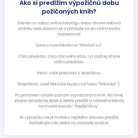
Ako si predĺžim výpožičnú dobu
požičaných kníh?
Kliknite na odkaz online katalógu alebo otvorte webovú
stránku sezk.dawinci.sk a prihláste sa do vášho konta
nasledovne:
Vpravo hore kliknite na “Prihlásiť sa”:
Číslo preukazu: číslo čiarového kódu na zadnej strane
vášho preukazu.
Heslo: vaše priezvisko s diakritikou.
(Napríklad: Jozef Mrkvička bude mať heslo “Mrkvička”.).
Po prihlásení uvidíte zoznam vypožičaných kníh. Na ľavej
strane označte tie, ktoré si želáte predĺžiť a následne kliknite
na modré tlačidlo “Predĺžiť tituly”.
Ak výpožičku nie je možné z nejakého dôvodu predĺžiť,
kontaktujte nás alebo sa zastavte osobne.