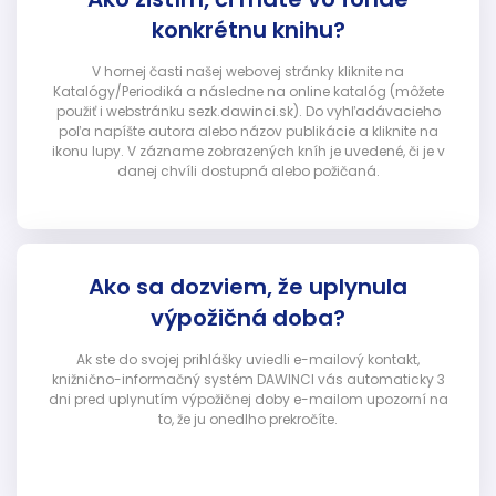
konkrétnu knihu?
V hornej časti našej webovej stránky kliknite na
Katalógy/Periodiká a následne na online katalóg (môžete
použiť i webstránku sezk.dawinci.sk). Do vyhľadávacieho
poľa napíšte autora alebo názov publikácie a kliknite na
ikonu lupy. V zázname zobrazených kníh je uvedené, či je v
danej chvíli dostupná alebo požičaná.
Ako sa dozviem, že uplynula
výpožičná doba?
Ak ste do svojej prihlášky uviedli e-mailový kontakt,
knižnično-informačný systém DAWINCI vás automaticky 3
dni pred uplynutím výpožičnej doby e-mailom upozorní na
to, že ju onedlho prekročíte.