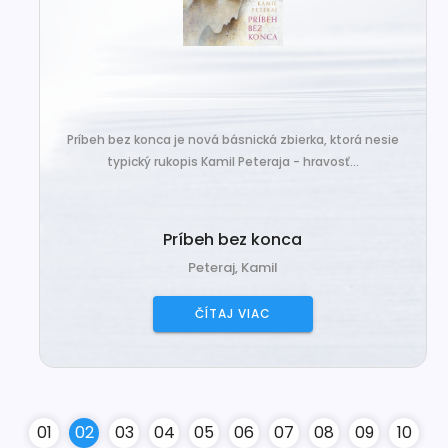
Príbeh bez konca je nová básnická zbierka, ktorá nesie
typický rukopis Kamil Peteraja - hravosť...
Príbeh bez konca
Peteraj, Kamil
ČÍTAJ VIAC
0
1
0
2
0
3
0
4
0
5
0
6
0
7
0
8
0
9
10