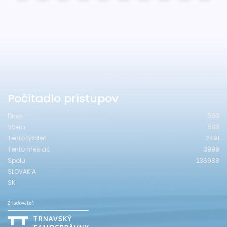
Počítadlo prístupov
Dnes
500
Včera
593
Tento týždeň
2491
Tento mesiac
3999
Spolu
236988
SLOVAKIA
SK