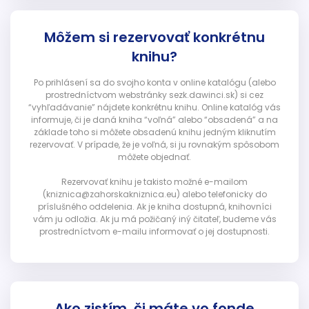
Môžem si rezervovať konkrétnu
knihu?
Po prihlásení sa do svojho konta v online katalógu (alebo
prostredníctvom webstránky sezk.dawinci.sk) si cez
“vyhľadávanie” nájdete konkrétnu knihu. Online katalóg vás
informuje, či je daná kniha “voľná” alebo “obsadená” a na
základe toho si môžete obsadenú knihu jedným kliknutím
rezervovať. V prípade, že je voľná, si ju rovnakým spôsobom
môžete objednať.
Rezervovať knihu je takisto možné e-mailom
(kniznica@zahorskakniznica.eu) alebo telefonicky do
príslušného oddelenia. Ak je kniha dostupná, knihovníci
vám ju odložia. Ak ju má požičaný iný čitateľ, budeme vás
prostredníctvom e-mailu informovať o jej dostupnosti.
Ako zistím, či máte vo fonde