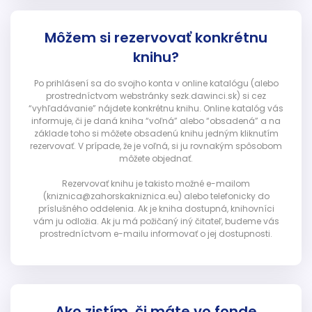
Môžem si rezervovať konkrétnu
knihu?
Po prihlásení sa do svojho konta v online katalógu (alebo
prostredníctvom webstránky sezk.dawinci.sk) si cez
“vyhľadávanie” nájdete konkrétnu knihu. Online katalóg vás
informuje, či je daná kniha “voľná” alebo “obsadená” a na
základe toho si môžete obsadenú knihu jedným kliknutím
rezervovať. V prípade, že je voľná, si ju rovnakým spôsobom
môžete objednať.
Rezervovať knihu je takisto možné e-mailom
(kniznica@zahorskakniznica.eu) alebo telefonicky do
príslušného oddelenia. Ak je kniha dostupná, knihovníci
vám ju odložia. Ak ju má požičaný iný čitateľ, budeme vás
prostredníctvom e-mailu informovať o jej dostupnosti.
Ako zistím, či máte vo fonde