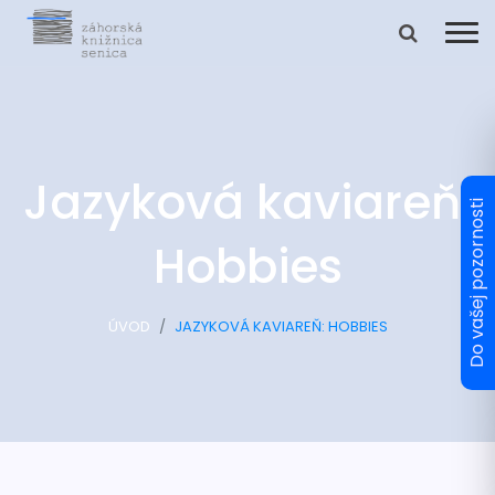
Jazyková kaviareň:
Hobbies
ÚVOD
JAZYKOVÁ KAVIAREŇ: HOBBIES