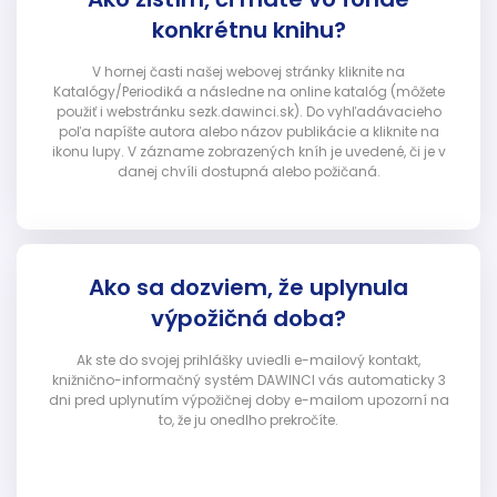
konkrétnu knihu?
V hornej časti našej webovej stránky kliknite na
Katalógy/Periodiká a následne na online katalóg (môžete
použiť i webstránku sezk.dawinci.sk). Do vyhľadávacieho
poľa napíšte autora alebo názov publikácie a kliknite na
ikonu lupy. V zázname zobrazených kníh je uvedené, či je v
danej chvíli dostupná alebo požičaná.
Ako sa dozviem, že uplynula
výpožičná doba?
Ak ste do svojej prihlášky uviedli e-mailový kontakt,
knižnično-informačný systém DAWINCI vás automaticky 3
dni pred uplynutím výpožičnej doby e-mailom upozorní na
to, že ju onedlho prekročíte.