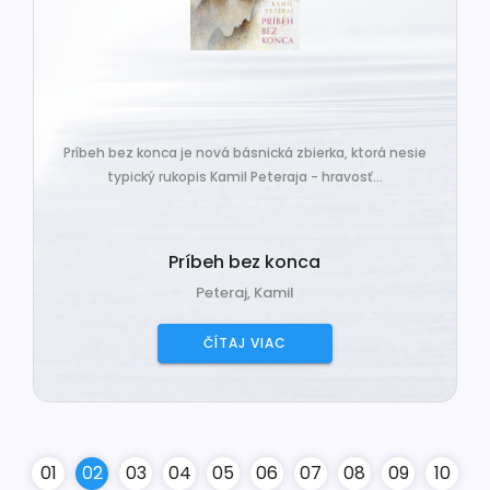
Príbeh bez konca je nová básnická zbierka, ktorá nesie
typický rukopis Kamil Peteraja - hravosť...
Príbeh bez konca
Peteraj, Kamil
ČÍTAJ VIAC
0
1
0
2
0
3
0
4
0
5
0
6
0
7
0
8
0
9
10