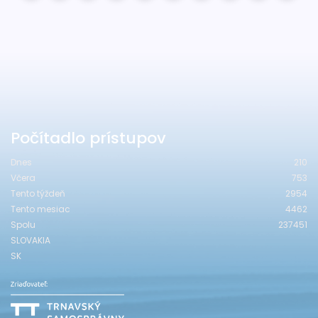
Počítadlo prístupov
Dnes
210
Včera
753
Tento týždeň
2954
Tento mesiac
4462
Spolu
237451
SLOVAKIA
SK