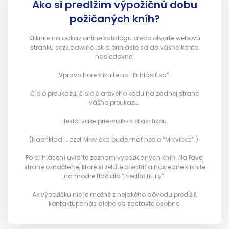
Ako si predĺžim výpožičnú dobu
požičaných kníh?
Kliknite na odkaz online katalógu alebo otvorte webovú
stránku sezk.dawinci.sk a prihláste sa do vášho konta
nasledovne:
Vpravo hore kliknite na “Prihlásiť sa”:
Číslo preukazu: číslo čiarového kódu na zadnej strane
vášho preukazu.
Heslo: vaše priezvisko s diakritikou.
(Napríklad: Jozef Mrkvička bude mať heslo “Mrkvička”.).
Po prihlásení uvidíte zoznam vypožičaných kníh. Na ľavej
strane označte tie, ktoré si želáte predĺžiť a následne kliknite
na modré tlačidlo “Predĺžiť tituly”.
Ak výpožičku nie je možné z nejakého dôvodu predĺžiť,
kontaktujte nás alebo sa zastavte osobne.