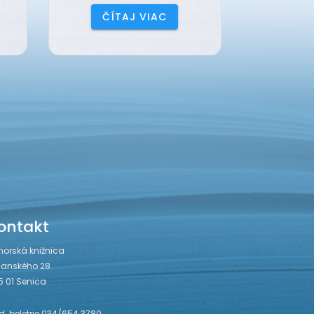
ČÍTAJ VIAC
ČÍ
ontakt
horská knižnica
janského 28
5 01 Senica
. beletrie 034/654 3780