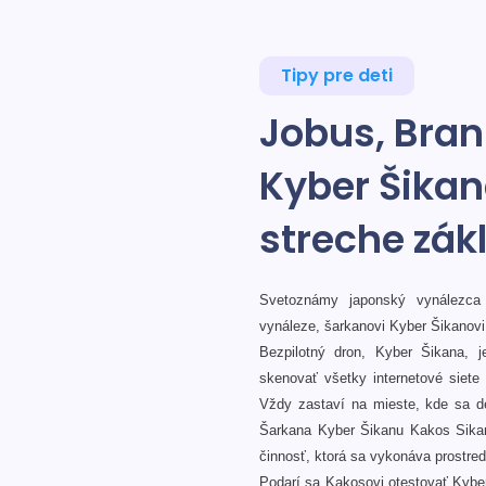
Tipy pre deti
Jobus, Bran
Kyber Šikan
streche zák
Svetoznámy japonský vynálezca
vynáleze, šarkanovi Kyber Šikanovi
Bezpilotný dron, Kyber Šikana,
skenovať všetky internetové siete v
Vždy zastaví na mieste, kde sa dej
Šarkana Kyber Šikanu Kakos Sikana 
činnosť, ktorá sa vykonáva prostred
Podarí sa Kakosovi otestovať Kyber