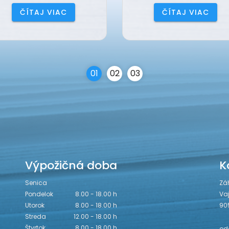
ČÍTAJ VIAC
ČÍTAJ VIAC
0
1
0
2
0
3
Výpožičná doba
K
Senica
Zá
Pondelok
8.00 - 18.00 h
Va
Utorok
8.00 - 18.00 h
90
Streda
12.00 - 18.00 h
Štvrtok
8.00 - 18.00 h
odd