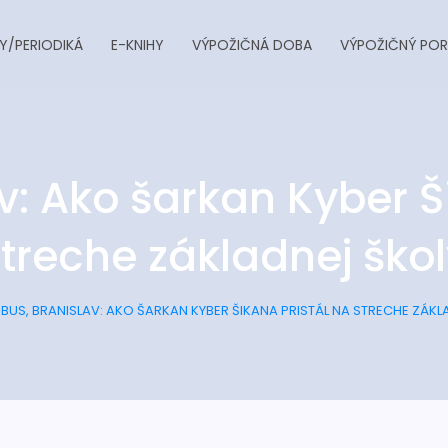
Y/PERIODIKÁ
E-KNIHY
VÝPOŽIČNÁ DOBA
VÝPOŽIČNÝ POR
v: Ako šarkan Kyber Š
treche základnej ško
BUS, BRANISLAV: AKO ŠARKAN KYBER ŠIKANA PRISTÁL NA STRECHE ZÁKL