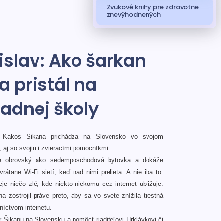
Zvukové knihy pre zdravotne
znevýhodnených
islav: Ako šarkan
a pristál na
ladnej školy
 Kakos Sikana prichádza na Slovensko vo svojom
, aj so svojimi zvieracími pomocníkmi.
 je obrovský ako sedemposchodová bytovka a dokáže
rátane Wi-Fi sietí, keď nad nimi prelieta. A nie iba to.
e niečo zlé, kde niekto niekomu cez internet ubližuje.
zostrojil práve preto, aby sa vo svete znížila trestná
níctvom internetu.
 Šikanu na Slovensku a pomôcť riaditeľovi Hrklávkovi či