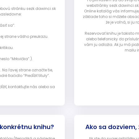
webstránky sezk.dawinci.sk)
webovú stránku sezk.dawinci.sk
Online katalóg vás informuje
nasledovne:
základe toho si môžete obsad
že je voľná, si 
ásiť sa”:
Rezervovať knihu je takisto
ej strane vášho preukazu.
alebo telefonicky do prísluš
vám ju odložia. Ak ju má pož
ritikou.
mailu i
eslo “Mrkvička”.).
Na ľavej strane označte tie,
ré tlačidlo “Predĺžiť tituly”.
ĺžiť, kontaktujte nás alebo sa
 konkrétnu knihu?
Ako sa dozviem,
Katalógy/Periodiká a následne
Ak ste do svojej prihlášky