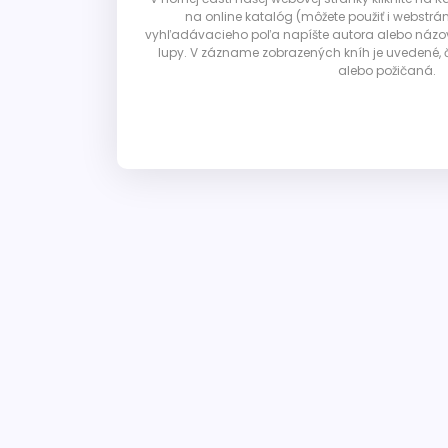
na online katalóg (môžete použiť i webstrá
vyhľadávacieho poľa napíšte autora alebo názov p
lupy. V zázname zobrazených kníh je uvedené, č
alebo požičaná.