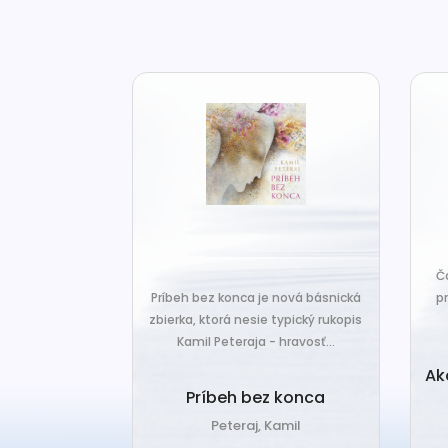
za len k tým,
Č
veľa. Prichádza
Príbeh bez konca je nová básnická
pr
 prázdnotu,...
zbierka, ktorá nesie typický rukopis
Kamil Peteraja - hravosť...
ia k
Ak
deniu
Príbeh bez konca
ana
Peteraj, Kamil