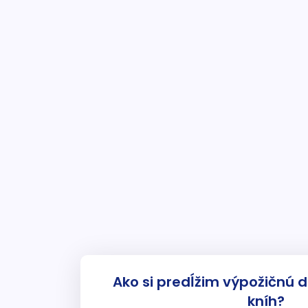
Ako si predĺžim výpožičnú 
kníh?