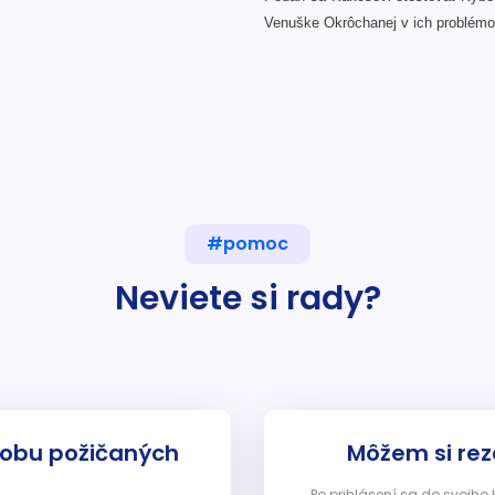
Venuške Okrôchanej v ich problém
#pomoc
Neviete si rady?
dobu požičaných
Môžem si rez
Po prihlásení sa do svojho