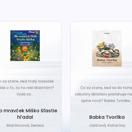
o sa stane, keď malý mravček
íde o to, čo ho robí šťastným?
Čo sa stane, keď sa do tiche
Vydá sa...
zákutiny škriatkov prisťahuje ni
úplne nový? Babka Tvorilka..
o mravček Miško šťastie
hľadal
Babka Tvorilka
Martincová, Denisa
Jančová, Katarína