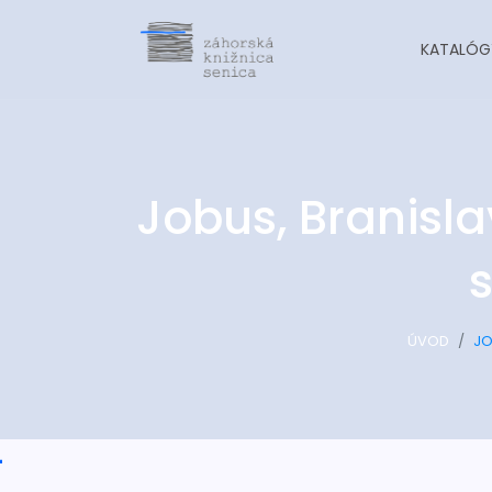
KATALÓG
Jobus, Branisla
s
ÚVOD
JO
-