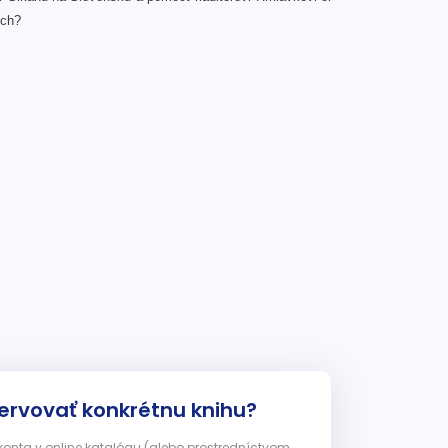
och?
ervovať konkrétnu knihu?
 konta v online katalógu (alebo prostredníctvom