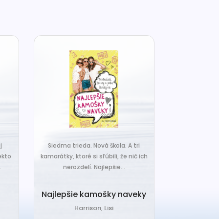
j
Siedma trieda. Nová škola. A tri
Čo ak váš van
ekto
kamarátky, ktoré si sľúbili, že nič ich
hrudka peria,
.
nerozdelí. Najlepšie...
a o
Najlepšie kamošky naveky
Vankú
Harrison, Lisi
Čerňa