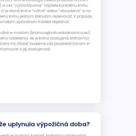
 si cez “vyhľadávanie” nájdete konkrétnu knihu.
, či je daná kniha “voľná” alebo “obsadená” a na
enú knihu jedným kliknutím rezervovať. V prípade,
ju rovnakým spôsobom môžete objednať.
 možné e-mailom (kniznica@zahorskakniznica.eu)
ného oddelenia. Ak je kniha dostupná, knihovníci
ičaný iný čitateľ, budeme vás prostredníctvom e-
nformovať o jej dostupnosti.
 že uplynula výpožičná doba?
 uviedli e-mailový kontakt, knižnično-informačný