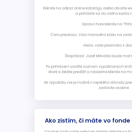
Kliknite na odkaz online katalógu alebo otvorte 
a prihláste sa do vášho konta 
Vpravo hore kliknite na “Prihl
Číslo preukazu: číslo čiarového kódu na zadn
Heslo: vaše priezvisko s diak
(Napríklad: Jozef Mrkvička bude mať h
Po prihlásení uvidíte zoznam vypožičaných kníh. 
ktoré si želáte predĺžiť a následne kliknite na mod
Ak výpožičku nie je možné z nejakého dôvodu pred
zastavte osobne.
Ako zistím, či máte vo fonde
V hornej časti našej webovej stránky kliknite na 