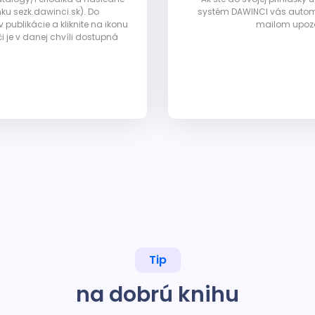
nku sezk.dawinci.sk). Do
systém DAWINCI vás automa
ublikácie a kliknite na ikonu
mailom upozor
i je v danej chvíli dostupná
Tip
na dobrú knihu