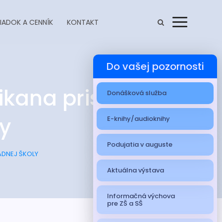
IADOK A CENNÍK
KONTAKT
Menu
Do vašej pozornosti
ikana pristál na
Donášková služba
ly
E-knihy/audioknihy
Podujatia v auguste
ADNEJ ŠKOLY
Aktuálna výstava
Informačná výchova
pre ZŠ a SŠ