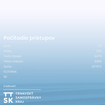
Počítadlo prístupov
Dnes
731
Včera
753
Tento týždeň
3475
Tento mesiac
4983
Spolu
237972
SLOVAKIA
SK