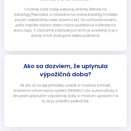
V hornej časti našej webovej stránky kliknite na
Katalógy/Periodiká a následne na online katalóg (môžete
použiť i webstránku sezk.dawinci.sk). Do vyhľadávacieho
poľa napíšte autora alebo názov publikácie a kliknite na
ikonu lupy. V zázname zobrazených kníh je uvedené, či je v
danej chvíli dostupná alebo požičaná.
Ako sa dozviem, že uplynula
výpožičná doba?
Ak ste do svojej prihlášky uviedli e-mailový kontakt,
knižnično-informačný systém DAWINCI vás automaticky 3
dni pred uplynutím výpožičnej doby e-mailom upozorní na
to, že ju onedlho prekročíte.