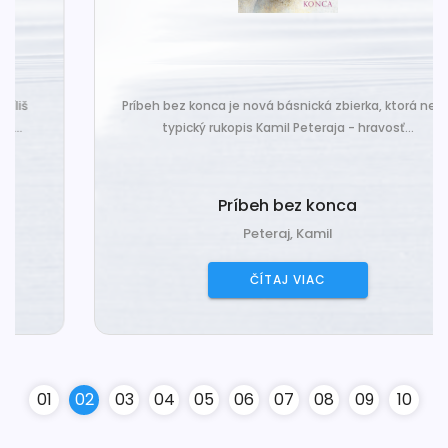
Príbeh bez konca je nová básnická zbierka, ktorá nesie
typický rukopis Kamil Peteraja - hravosť...
Príbeh bez konca
Peteraj, Kamil
ČÍTAJ VIAC
0
1
0
2
0
3
0
4
0
5
0
6
0
7
0
8
0
9
10