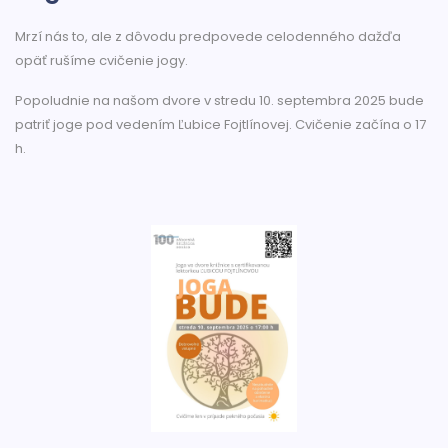
Mrzí nás to, ale z dôvodu predpovede celodenného dažďa
opäť rušíme cvičenie jogy.
Popoludnie na našom dvore v stredu 10. septembra 2025 bude
patriť joge pod vedením Ľubice Fojtlínovej. Cvičenie začína o 17
h.