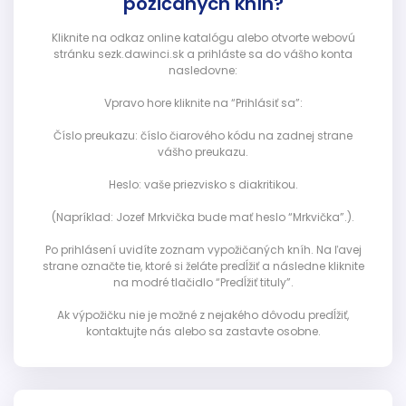
požičaných kníh?
Kliknite na odkaz online katalógu alebo otvorte webovú
stránku sezk.dawinci.sk a prihláste sa do vášho konta
nasledovne:
Vpravo hore kliknite na “Prihlásiť sa”:
Číslo preukazu: číslo čiarového kódu na zadnej strane
vášho preukazu.
Heslo: vaše priezvisko s diakritikou.
(Napríklad: Jozef Mrkvička bude mať heslo “Mrkvička”.).
Po prihlásení uvidíte zoznam vypožičaných kníh. Na ľavej
strane označte tie, ktoré si želáte predĺžiť a následne kliknite
na modré tlačidlo “Predĺžiť tituly”.
Ak výpožičku nie je možné z nejakého dôvodu predĺžiť,
kontaktujte nás alebo sa zastavte osobne.