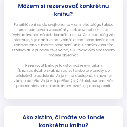
Môžem si rezervovať konkrétnu
knihu?
Po prihlásení sa do svojho konta v online katalógu (alebo
prostredníctvom webstránky sezk.dawinci.sk) si cez
“vyhľadávanie” nájdete konkrétnu knihu. Online katalóg vás
informuje, či je daná kniha “voľná” alebo “obsadená” a na
základe toho si môžete obsadenú knihu jedným kliknutím
rezervovať. V prípade, že je voľná, si ju rovnakým spôsobom
môžete objednať.
Rezervovať knihu je takisto možné e-mailom
(kniznica@zahorskakniznica.eu) alebo telefonicky do
príslušného oddelenia. Ak je kniha dostupná, knihovníci
vám ju odložia. Ak ju má požičaný iný čitateľ, budeme vás
prostredníctvom e-mailu informovať o jej dostupnosti.
Ako zistím, či máte vo fonde
konkrétnu knihu?