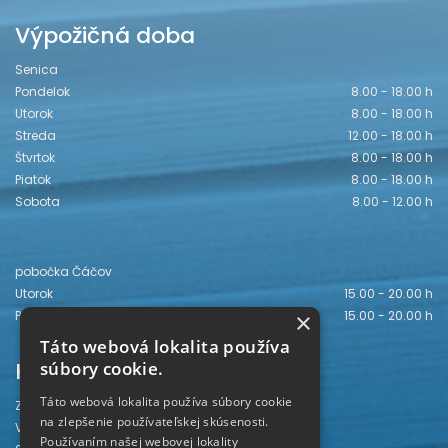
Výpožičná doba
Senica
Pondelok
8.00 - 18.00 h
Utorok
8.00 - 18.00 h
Streda
12.00 - 18.00 h
Štvrtok
8.00 - 18.00 h
Piatok
8.00 - 18.00 h
Sobota
8.00 - 12.00 h
pobočka Čáčov
Utorok
15.00 - 20.00 h
Piatok
15.00 - 20.00 h
×
Táto webová lokalita používa
Kontakt
súbory cookie.
Táto webová lokalita používa súbory cookie
Záhorská knižnica
na zlepšenie používateľskej skúsenosti.
Vajanského 28
Používaním našej webovej lokality