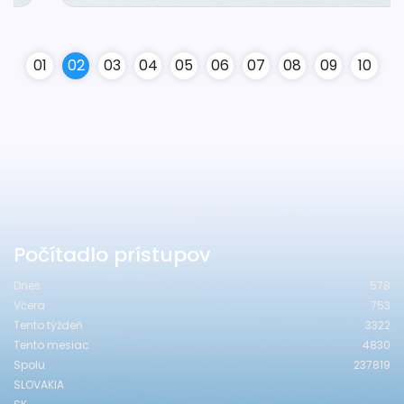
0
1
0
2
0
3
0
4
0
5
0
6
0
7
0
8
0
9
10
Počítadlo prístupov
Dnes
578
Včera
753
Tento týždeň
3322
Tento mesiac
4830
Spolu
237819
SLOVAKIA