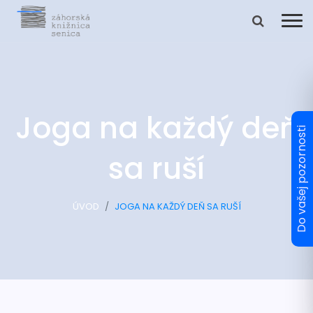
Joga na každý deň
sa ruší
ÚVOD
JOGA NA KAŽDÝ DEŇ SA RUŠÍ