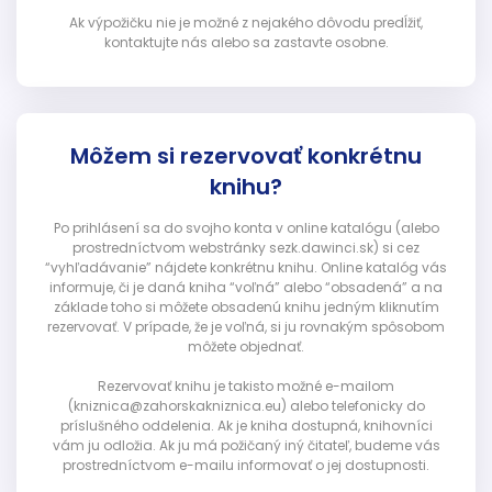
Ak výpožičku nie je možné z nejakého dôvodu predĺžiť,
kontaktujte nás alebo sa zastavte osobne.
Môžem si rezervovať konkrétnu
knihu?
Po prihlásení sa do svojho konta v online katalógu (alebo
prostredníctvom webstránky sezk.dawinci.sk) si cez
“vyhľadávanie” nájdete konkrétnu knihu. Online katalóg vás
informuje, či je daná kniha “voľná” alebo “obsadená” a na
základe toho si môžete obsadenú knihu jedným kliknutím
rezervovať. V prípade, že je voľná, si ju rovnakým spôsobom
môžete objednať.
Rezervovať knihu je takisto možné e-mailom
(kniznica@zahorskakniznica.eu) alebo telefonicky do
príslušného oddelenia. Ak je kniha dostupná, knihovníci
vám ju odložia. Ak ju má požičaný iný čitateľ, budeme vás
prostredníctvom e-mailu informovať o jej dostupnosti.