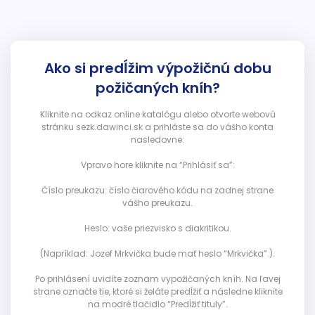
Ako si predĺžim výpožičnú dobu
požičaných kníh?
Kliknite na odkaz online katalógu alebo otvorte webovú
stránku sezk.dawinci.sk a prihláste sa do vášho konta
nasledovne:
Vpravo hore kliknite na “Prihlásiť sa”:
Číslo preukazu: číslo čiarového kódu na zadnej strane
vášho preukazu.
Heslo: vaše priezvisko s diakritikou.
(Napríklad: Jozef Mrkvička bude mať heslo “Mrkvička”.).
Po prihlásení uvidíte zoznam vypožičaných kníh. Na ľavej
strane označte tie, ktoré si želáte predĺžiť a následne kliknite
na modré tlačidlo “Predĺžiť tituly”.