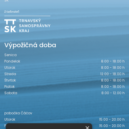
SK
Výpožičná doba
Senica
Pondelok
8.00 - 18.00 h
Utorok
8.00 - 18.00 h
Streda
12.00 - 18.00 h
Štvrtok
8.00 - 18.00 h
Piatok
8.00 - 18.00 h
Sobota
8.00 - 12.00 h
pobočka Čáčov
Utorok
15.00 - 20.00 h
×
Piatok
15.00 - 20.00 h