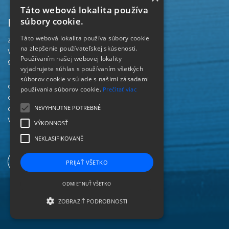
Táto webová lokalita používa
Kontakt
súbory cookie.
Táto webová lokalita používa súbory cookie
Záhorská knižnica
na zlepšenie používateľskej skúsenosti.
Vajanského 28
Používaním našej webovej lokality
905 01 Senica
vyjadrujete súhlas s používaním všetkých
súborov cookie v súlade s našimi zásadami
odd. beletrie 034/654 3780
používania súborov cookie.
Prečítať viac
odd. odbornej literatúry 034/651 2710
NEVYHNUTNE POTREBNÉ
odd. pre deti a mládež 034/654 6519
Viac kontaktov nájdete
TU
.
VÝKONNOSŤ
NEKLASIFIKOVANÉ
PRIJAŤ VŠETKO
ODMIETNUŤ VŠETKO
ZOBRAZIŤ PODROBNOSTI