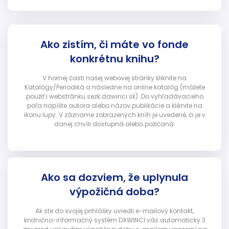
Ako zistím, či máte vo fonde
konkrétnu knihu?
V hornej časti našej webovej stránky kliknite na
Katalógy/Periodiká a následne na online katalóg (môžete
použiť i webstránku sezk.dawinci.sk). Do vyhľadávacieho
poľa napíšte autora alebo názov publikácie a kliknite na
ikonu lupy. V zázname zobrazených kníh je uvedené, či je v
danej chvíli dostupná alebo požičaná.
Ako sa dozviem, že uplynula
výpožičná doba?
Ak ste do svojej prihlášky uviedli e-mailový kontakt,
knižnično-informačný systém DAWINCI vás automaticky 3