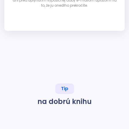
dni pred uplynutím výpožičnej doby e-mailom upozorní na
to, že ju onedlho prekročíte.
Tip
na dobrú knihu