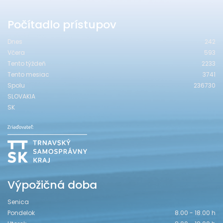
Počítadlo prístupov
Dnes
242
Včera
593
Tento týždeň
2233
Tento mesiac
3741
Spolu
236730
SLOVAKIA
SK
Výpožičná doba
Senica
Pondelok
8.00 - 18.00 h