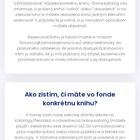
“vyhľadávanie” nájdete konkrétnu knihu. Online katalóg vás
informuje, či je daná kniha “voľná” alebo “obsadená” a na
základe toho si môžete obsadenú knihu jedným kliknutím
rezervovať. V prípade, že je voľná, si ju rovnakým spôsobom
môžete objednať.
Rezervovať knihu je takisto možné e-mailom
(kniznica@zahorskakniznica.eu) alebo telefonicky do
príslušného oddelenia. Ak je kniha dostupná, knihovníci
vám ju odložia. Ak ju má požičaný iný čitateľ, budeme vás
prostredníctvom e-mailu informovať o jej dostupnosti.
Ako zistím, či máte vo fonde
konkrétnu knihu?
V hornej časti našej webovej stránky kliknite na
Katalógy/Periodiká a následne na online katalóg (môžete
použiť i webstránku sezk.dawinci.sk). Do vyhľadávacieho
poľa napíšte autora alebo názov publikácie a kliknite na
ikonu lupy. V zázname zobrazených kníh je uvedené, či je v