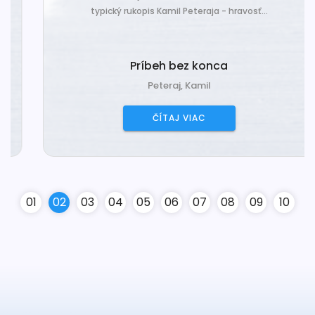
typický rukopis Kamil Peteraja - hravosť...
Príbeh bez konca
Peteraj, Kamil
ČÍTAJ VIAC
0
1
0
2
0
3
0
4
0
5
0
6
0
7
0
8
0
9
10