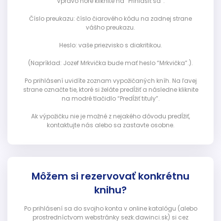
Vpravo hore kliknite na “Prihlásiť sa”:
Číslo preukazu: číslo čiarového kódu na zadnej strane
vášho preukazu.
Heslo: vaše priezvisko s diakritikou.
(Napríklad: Jozef Mrkvička bude mať heslo “Mrkvička”.).
Po prihlásení uvidíte zoznam vypožičaných kníh. Na ľavej
strane označte tie, ktoré si želáte predĺžiť a následne kliknite
na modré tlačidlo “Predĺžiť tituly”.
Ak výpožičku nie je možné z nejakého dôvodu predĺžiť,
kontaktujte nás alebo sa zastavte osobne.
Môžem si rezervovať konkrétnu
knihu?
Po prihlásení sa do svojho konta v online katalógu (alebo
prostredníctvom webstránky sezk.dawinci.sk) si cez