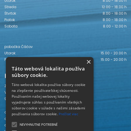
Utorok
8.00 - 18.00 h
Streda
12.00 - 18.00 h
Štvrtok
8.00 - 18.00 h
Piatok
8.00 - 18.00 h
Sobota
8.00 - 12.00 h
pobočka Čáčov
Utorok
15.00 - 20.00 h
Piatok
15.00 - 20.00 h
×
Táto webová lokalita používa
Kontakt
súbory cookie.
Táto webová lokalita používa súbory cookie
Záhorská knižnica
na zlepšenie používateľskej skúsenosti.
Vajanského 28
Používaním našej webovej lokality
905 01 Senica
vyjadrujete súhlas s používaním všetkých
súborov cookie v súlade s našimi zásadami
odd. beletrie 034/654 3780
používania súborov cookie.
Prečítať viac
odd. odbornej literatúry 034/651 2710
NEVYHNUTNE POTREBNÉ
odd. pre deti a mládež 034/654 6519