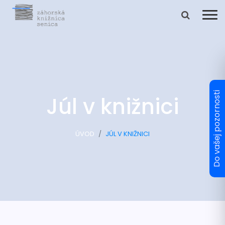
Júl v knižnici
ÚVOD
JÚL V KNIŽNICI