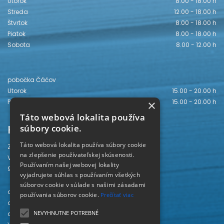
Utorok
8.00 - 18.00 h
Streda
12.00 - 18.00 h
Štvrtok
8.00 - 18.00 h
Piatok
8.00 - 18.00 h
Sobota
8.00 - 12.00 h
pobočka Čáčov
Utorok
15.00 - 20.00 h
Piatok
15.00 - 20.00 h
×
Táto webová lokalita používa
Kontakt
súbory cookie.
Táto webová lokalita používa súbory cookie
Záhorská knižnica
na zlepšenie používateľskej skúsenosti.
Vajanského 28
Používaním našej webovej lokality
905 01 Senica
vyjadrujete súhlas s používaním všetkých
súborov cookie v súlade s našimi zásadami
odd. beletrie 034/654 3780
používania súborov cookie.
Prečítať viac
odd. odbornej literatúry 034/651 2710
NEVYHNUTNE POTREBNÉ
odd. pre deti a mládež 034/654 6519