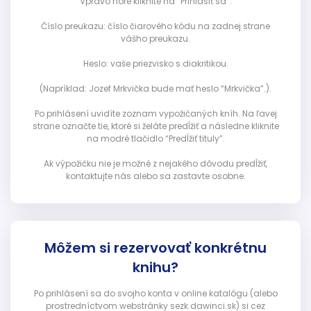
Vpravo hore kliknite na “Prihlásiť sa”:
Číslo preukazu: číslo čiarového kódu na zadnej strane
vášho preukazu.
Heslo: vaše priezvisko s diakritikou.
(Napríklad: Jozef Mrkvička bude mať heslo “Mrkvička”.).
Po prihlásení uvidíte zoznam vypožičaných kníh. Na ľavej
strane označte tie, ktoré si želáte predĺžiť a následne kliknite
na modré tlačidlo “Predĺžiť tituly”.
Ak výpožičku nie je možné z nejakého dôvodu predĺžiť,
kontaktujte nás alebo sa zastavte osobne.
Môžem si rezervovať konkrétnu
knihu?
Po prihlásení sa do svojho konta v online katalógu (alebo
prostredníctvom webstránky sezk.dawinci.sk) si cez