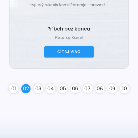
typický rukopis Kamil Peteraja - hravosť...
Príbeh bez konca
Peteraj, Kamil
ČÍTAJ VIAC
0
1
0
2
0
3
0
4
0
5
0
6
0
7
0
8
0
9
10