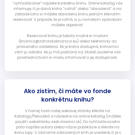
“vyhľadávanie” nájdete konkrétnu knihu. Online katalóg vás
informuje, či je daná kniha “voľná” alebo “obsadená” a na
základe toho si môžete obsadenú knihu jedným kliknutím
rezervovať. V prípade, že je voľná, si ju rovnakým spôsobom
môžete objednať.
Rezervovať knihu je takisto možné e-mailom
(kniznica@zahorskakniznica.eu) alebo telefonicky do
príslušného oddelenia. Ak je kniha dostupná, knihovníci
vám ju odložia. Ak ju má požičaný iný čitateľ, budeme vás
prostredníctvom e-mailu informovať o jej dostupnosti.
Ako zistím, či máte vo fonde
konkrétnu knihu?
V hornej časti našej webovej stránky kliknite na
Katalógy/Periodiká a následne na online katalóg (môžete
použiť i webstránku sezk.dawinci.sk). Do vyhľadávacieho
poľa napíšte autora alebo názov publikácie a kliknite na
ikonu lupy. V zázname zobrazených kníh je uvedené, či je v