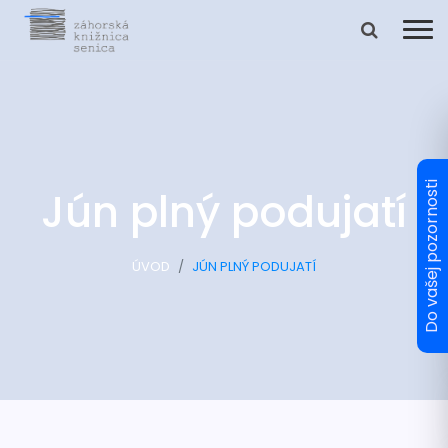
Jún plný podujatí
ÚVOD
JÚN PLNÝ PODUJATÍ