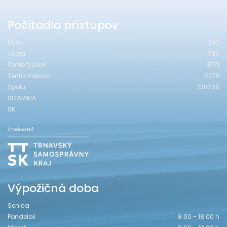
Počítadlo prístupov
Dnes
242
Včera
785
Tento týždeň
3771
Tento mesiac
5279
Spolu
238268
SLOVAKIA
SK
Výpožičná doba
Senica
Pondelok
8.00 - 18.00 h