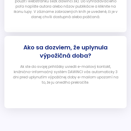
použiť i webstránku sezk.dawinci.sk). Do vyhľadávacieho
poľa napíšte autora alebo názov publikácie a kliknite na
ikonu lupy. V zázname zobrazených kníh je uvedené, či je v
danej chvíli dostupná alebo požičaná.
Ako sa dozviem, že uplynula
výpožičná doba?
Ak ste do svojej prihlášky uviedli e-mailový kontakt,
knižnično-informačný systém DAWINCI vás automaticky 3
dni pred uplynutím výpožičnej doby e-mailom upozorní na
to, že ju onedlho prekročíte.