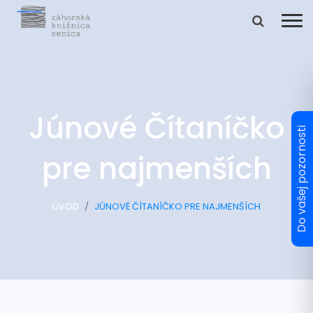
Júnové Čítaníčko
pre najmenších
ÚVOD
JÚNOVÉ ČÍTANÍČKO PRE NAJMENŠÍCH