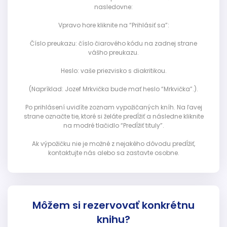
nasledovne:
Vpravo hore kliknite na “Prihlásiť sa”:
Číslo preukazu: číslo čiarového kódu na zadnej strane
vášho preukazu.
Heslo: vaše priezvisko s diakritikou.
(Napríklad: Jozef Mrkvička bude mať heslo “Mrkvička”.).
Po prihlásení uvidíte zoznam vypožičaných kníh. Na ľavej
strane označte tie, ktoré si želáte predĺžiť a následne kliknite
na modré tlačidlo “Predĺžiť tituly”.
Ak výpožičku nie je možné z nejakého dôvodu predĺžiť,
kontaktujte nás alebo sa zastavte osobne.
Môžem si rezervovať konkrétnu
knihu?