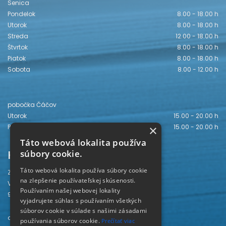
Senica
Pondelok
8.00 - 18.00 h
Utorok
8.00 - 18.00 h
Streda
12.00 - 18.00 h
Štvrtok
8.00 - 18.00 h
Piatok
8.00 - 18.00 h
Sobota
8.00 - 12.00 h
pobočka Čáčov
Utorok
15.00 - 20.00 h
Piatok
15.00 - 20.00 h
×
Táto webová lokalita používa
Kontakt
súbory cookie.
Táto webová lokalita používa súbory cookie
Záhorská knižnica
na zlepšenie používateľskej skúsenosti.
Vajanského 28
Používaním našej webovej lokality
905 01 Senica
vyjadrujete súhlas s používaním všetkých
súborov cookie v súlade s našimi zásadami
odd. beletrie 034/654 3780
používania súborov cookie.
Prečítať viac