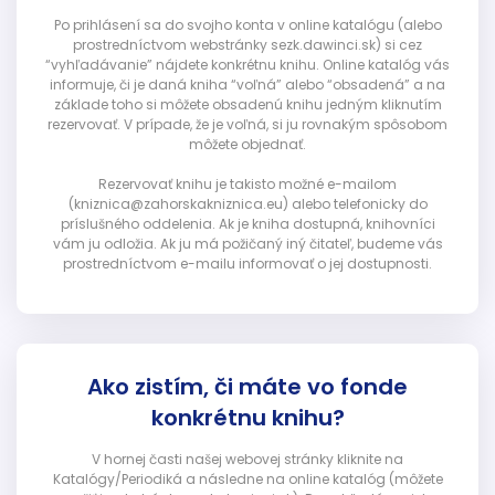
Po prihlásení sa do svojho konta v online katalógu (alebo
prostredníctvom webstránky sezk.dawinci.sk) si cez
“vyhľadávanie” nájdete konkrétnu knihu. Online katalóg vás
informuje, či je daná kniha “voľná” alebo “obsadená” a na
základe toho si môžete obsadenú knihu jedným kliknutím
rezervovať. V prípade, že je voľná, si ju rovnakým spôsobom
môžete objednať.
Rezervovať knihu je takisto možné e-mailom
(kniznica@zahorskakniznica.eu) alebo telefonicky do
príslušného oddelenia. Ak je kniha dostupná, knihovníci
vám ju odložia. Ak ju má požičaný iný čitateľ, budeme vás
prostredníctvom e-mailu informovať o jej dostupnosti.
Ako zistím, či máte vo fonde
konkrétnu knihu?
V hornej časti našej webovej stránky kliknite na
Katalógy/Periodiká a následne na online katalóg (môžete