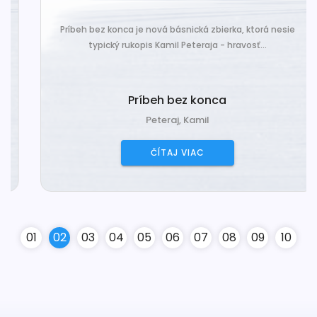
Príbeh bez konca je nová básnická zbierka, ktorá nesie
typický rukopis Kamil Peteraja - hravosť...
Príbeh bez konca
Peteraj, Kamil
ČÍTAJ VIAC
0
1
0
2
0
3
0
4
0
5
0
6
0
7
0
8
0
9
10