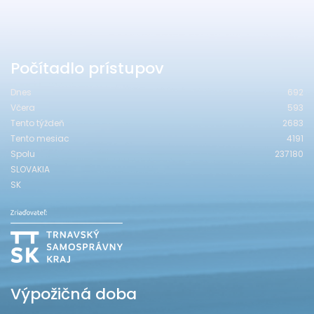
Počítadlo prístupov
Dnes
692
Včera
593
Tento týždeň
2683
Tento mesiac
4191
Spolu
237180
SLOVAKIA
SK
Výpožičná doba