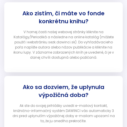
Ako zistím, či máte vo fonde
konkrétnu knihu?
V hornej časti našej webovej stránky kliknite na
Katalógy/Periodiká a následne na online katalóg (môžete
použiť i webstránku sezk.dawinci.sk). Do vyhľadávacieho
poľa napíšte autora alebo názov publikácie a kliknite na
ikonu lupy. V zázname zobrazených kníh je uvedené, či je v
danej chvíli dostupná alebo požičaná.
Ako sa dozviem, že uplynula
výpožičná doba?
Ak ste do svojej prihlášky uviedli e-mailový kontakt,
knižnično-informačný systém DAWINCI vás automaticky 3
dni pred uplynutím výpožičnej doby e-mailom upozorní na
to, že ju onedlho prekročíte.