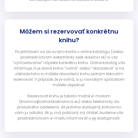
Môžem si rezervovať konkrétnu
knihu?
Po prihlásení sa do svojho konta v online katalógu (alebo
prostredníctvom webstránky sezk.dawinci.sk) si cez
“vyhľadávanie” nájdete konkrétnu knihu. Online katalóg vás
informuje, či je daná kniha “voľná” alebo “obsadená” a na
základe toho si môžete obsadenú knihu jedným kliknutím
rezervovať. V prípade, že je voľná, si ju rovnakým spôsobom
môžete objednať.
Rezervovať knihu je takisto možné e-mailom
(kniznica@zahorskakniznica.eu) alebo telefonicky do
príslušného oddelenia. Ak je kniha dostupná, knihovníci
vám ju odložia. Ak ju má požičaný iný čitateľ, budeme vás
prostredníctvom e-mailu informovať o jej dostupnosti.