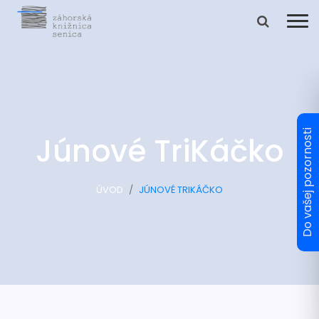
Júnové TriKáčko
ÚVOD
JÚNOVÉ TRIKÁČKO