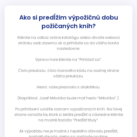
Ako si predĺžim výpožičnú dobu
požičaných kníh?
Kliknite na odkaz online katalógu alebo otvorte webovú
stránku sezk.dawinci.sk a prihláste sa do vášho konta
nasledovne:
Vpravo hore kliknite na “Prihlásiť sa”:
Číslo preukazu: číslo čiarového kódu na zadnej strane
vášho preukazu.
Heslo: vaše priezvisko s diakritikou.
(Napríklad: Jozef Mrkvička bude mať heslo “Mrkvička”.).
Po prihlásení uvidíte zoznam vypožičaných kníh. Na ľavej
strane označte tie, ktoré si želáte predĺžiť a následne kliknite
na modré tlačidlo “Predĺžiť tituly”.
Ak výpožičku nie je možné z nejakého dôvodu predĺžiť,
kontaktujte nás alebo sa zastavte osobne.