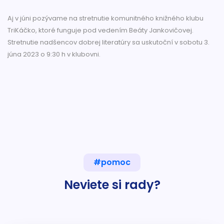
Aj v júni pozývame na stretnutie komunitného knižného klubu
TriKáčko, ktoré funguje pod vedením Beáty Jankovičovej.
Stretnutie nadšencov dobrej literatúry sa uskutoční v sobotu 3.
júna 2023 o 9:30 h v klubovni.
#pomoc
Neviete si rady?