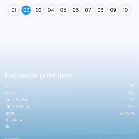
0
1
0
2
0
3
0
4
0
5
0
6
0
7
0
8
0
9
10
Počítadlo prístupov
Dnes
1147
Včera
833
Tento týždeň
1147
Tento mesiac
7947
Spolu
240936
SLOVAKIA
SK