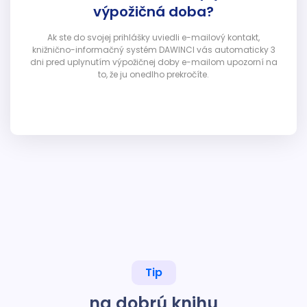
výpožičná doba?
Ak ste do svojej prihlášky uviedli e-mailový kontakt,
knižnično-informačný systém DAWINCI vás automaticky 3
dni pred uplynutím výpožičnej doby e-mailom upozorní na
to, že ju onedlho prekročíte.
Tip
na dobrú knihu