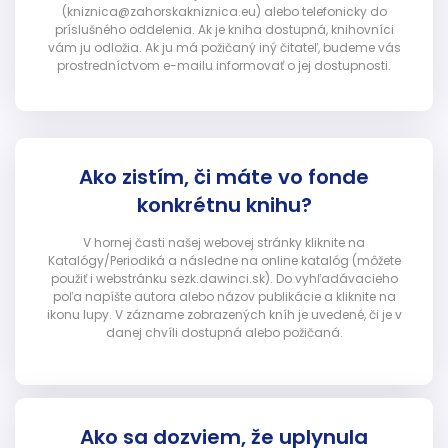
(kniznica@zahorskakniznica.eu) alebo telefonicky do
príslušného oddelenia. Ak je kniha dostupná, knihovníci
vám ju odložia. Ak ju má požičaný iný čitateľ, budeme vás
prostredníctvom e-mailu informovať o jej dostupnosti.
Ako zistím, či máte vo fonde
konkrétnu knihu?
V hornej časti našej webovej stránky kliknite na
Katalógy/Periodiká a následne na online katalóg (môžete
použiť i webstránku sezk.dawinci.sk). Do vyhľadávacieho
poľa napíšte autora alebo názov publikácie a kliknite na
ikonu lupy. V zázname zobrazených kníh je uvedené, či je v
danej chvíli dostupná alebo požičaná.
Ako sa dozviem, že uplynula