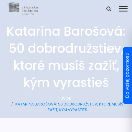
Katarína Barošová:
50 dobrodružstiev,
ktoré musíš zažiť,
kým vyrastieš
ÚVOD
KATARÍNA BAROŠOVÁ: 50 DOBRODRUŽSTIEV, KTORÉ MUSÍŠ
ZAŽIŤ, KÝM VYRASTIEŠ