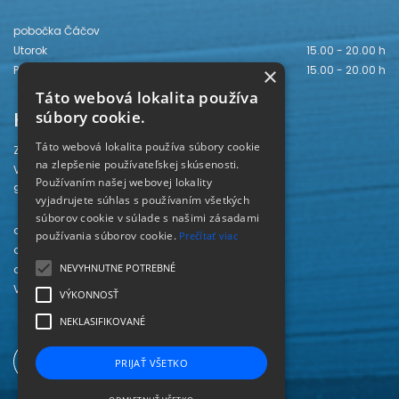
pobočka Čáčov
Utorok
15.00 - 20.00 h
Piatok
15.00 - 20.00 h
×
Táto webová lokalita používa
Kontakt
súbory cookie.
Táto webová lokalita používa súbory cookie
Záhorská knižnica
na zlepšenie používateľskej skúsenosti.
Vajanského 28
Používaním našej webovej lokality
905 01 Senica
vyjadrujete súhlas s používaním všetkých
súborov cookie v súlade s našimi zásadami
odd. beletrie 034/654 3780
používania súborov cookie.
Prečítať viac
odd. odbornej literatúry 034/651 2710
NEVYHNUTNE POTREBNÉ
odd. pre deti a mládež 034/654 6519
Viac kontaktov nájdete
TU
.
VÝKONNOSŤ
NEKLASIFIKOVANÉ
PRIJAŤ VŠETKO