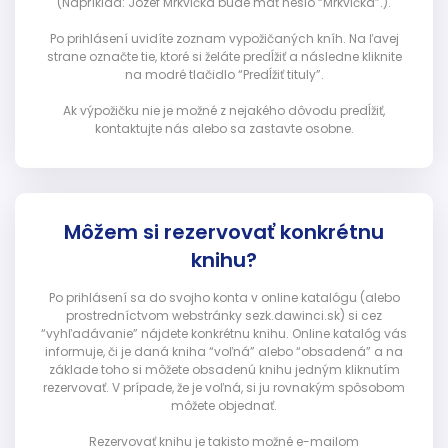
(Napríklad: Jozef Mrkvička bude mať heslo “Mrkvička”.).
Po prihlásení uvidíte zoznam vypožičaných kníh. Na ľavej
strane označte tie, ktoré si želáte predĺžiť a následne kliknite
na modré tlačidlo “Predĺžiť tituly”.
Ak výpožičku nie je možné z nejakého dôvodu predĺžiť,
kontaktujte nás alebo sa zastavte osobne.
Môžem si rezervovať konkrétnu
knihu?
Po prihlásení sa do svojho konta v online katalógu (alebo
prostredníctvom webstránky sezk.dawinci.sk) si cez
“vyhľadávanie” nájdete konkrétnu knihu. Online katalóg vás
informuje, či je daná kniha “voľná” alebo “obsadená” a na
základe toho si môžete obsadenú knihu jedným kliknutím
rezervovať. V prípade, že je voľná, si ju rovnakým spôsobom
môžete objednať.
Rezervovať knihu je takisto možné e-mailom