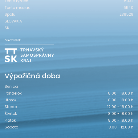
Tento týždeň
5032
Tento mesiac
6540
Spolu
239529
SLOVAKIA
SK
Výpožičná doba
Senica
Pondelok
8.00 - 18.00 h
Utorok
8.00 - 18.00 h
Streda
12.00 - 18.00 h
Štvrtok
8.00 - 18.00 h
Piatok
8.00 - 18.00 h
Sobota
8.00 - 12.00 h