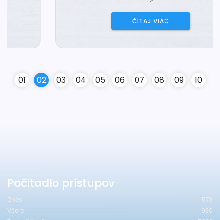
ČÍTAJ VIAC
0
1
0
2
0
3
0
4
0
5
0
6
0
7
0
8
0
9
10
Počítadlo prístupov
Dnes
573
Včera
930