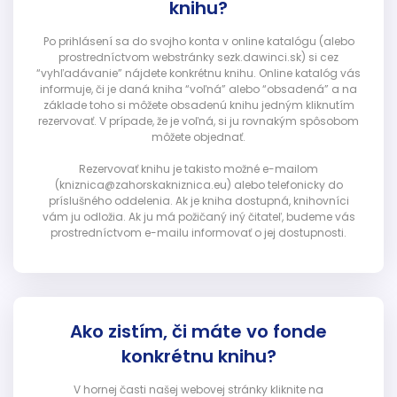
knihu?
Po prihlásení sa do svojho konta v online katalógu (alebo
prostredníctvom webstránky sezk.dawinci.sk) si cez
“vyhľadávanie” nájdete konkrétnu knihu. Online katalóg vás
informuje, či je daná kniha “voľná” alebo “obsadená” a na
základe toho si môžete obsadenú knihu jedným kliknutím
rezervovať. V prípade, že je voľná, si ju rovnakým spôsobom
môžete objednať.
Rezervovať knihu je takisto možné e-mailom
(kniznica@zahorskakniznica.eu) alebo telefonicky do
príslušného oddelenia. Ak je kniha dostupná, knihovníci
vám ju odložia. Ak ju má požičaný iný čitateľ, budeme vás
prostredníctvom e-mailu informovať o jej dostupnosti.
Ako zistím, či máte vo fonde
konkrétnu knihu?
V hornej časti našej webovej stránky kliknite na