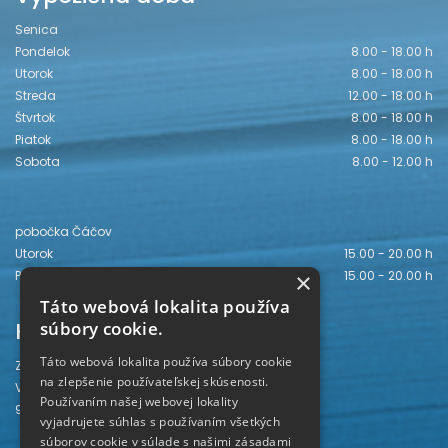
Senica
Pondelok
8.00 - 18.00 h
Utorok
8.00 - 18.00 h
Streda
12.00 - 18.00 h
Štvrtok
8.00 - 18.00 h
Piatok
8.00 - 18.00 h
Sobota
8.00 - 12.00 h
pobočka Čáčov
Utorok
15.00 - 20.00 h
Piatok
15.00 - 20.00 h
×
Táto webová lokalita používa
Kontakt
súbory cookie.
Táto webová lokalita používa súbory cookie
Záhorská knižnica
na zlepšenie používateľskej skúsenosti.
Vajanského 28
Používaním našej webovej lokality
905 01 Senica
vyjadrujete súhlas s používaním všetkých
súborov cookie v súlade s našimi zásadami