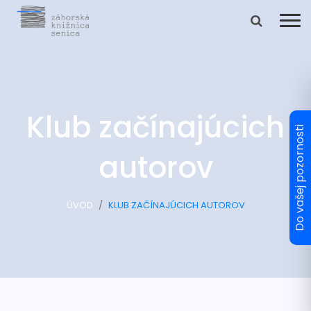
Klub začínajúcich
autorov
ÚVOD
KLUB ZAČÍNAJÚCICH AUTOROV