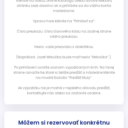
Kliknite na odkaz online katalógu alebo otvorte webovú
stránku sezk.dawinci.sk a prihláste sa do vášho konta
nasledovne:
Vpravo hore kliknite na “Prihlásiť sa”:
Číslo preukazu: číslo čiarového kódu na zadnej strane
vášho preukazu.
Heslo: vaše priezvisko s diakritikou.
(Napríklad: Jozef Mrkvička bude mať heslo “Mrkvička”.).
Po prihlásení uvidíte zoznam vypožičaných kníh. Na ľavej
strane označte tie, ktoré si želáte predĺžiť a následne kliknite
na modré tlačidlo “Predĺžiť tituly”.
Ak výpožičku nie je možné z nejakého dôvodu predĺžiť,
kontaktujte nás alebo sa zastavte osobne.
Môžem si rezervovať konkrétnu