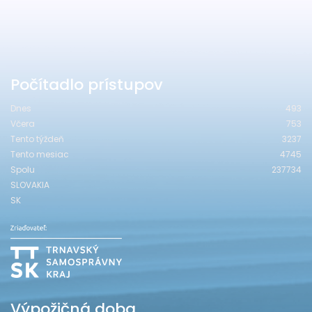
Počítadlo prístupov
Dnes
493
Včera
753
Tento týždeň
3237
Tento mesiac
4745
Spolu
237734
SLOVAKIA
SK
Výpožičná doba