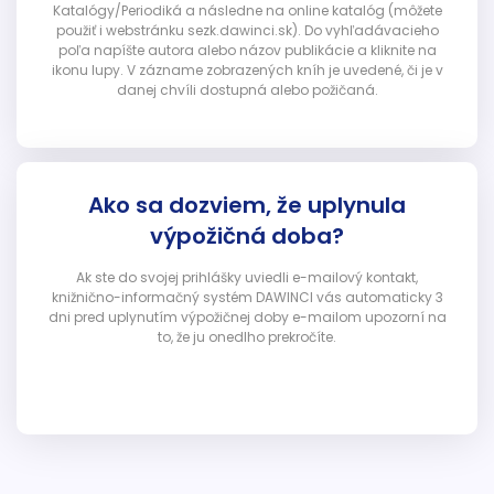
Katalógy/Periodiká a následne na online katalóg (môžete
použiť i webstránku sezk.dawinci.sk). Do vyhľadávacieho
poľa napíšte autora alebo názov publikácie a kliknite na
ikonu lupy. V zázname zobrazených kníh je uvedené, či je v
danej chvíli dostupná alebo požičaná.
Ako sa dozviem, že uplynula
výpožičná doba?
Ak ste do svojej prihlášky uviedli e-mailový kontakt,
knižnično-informačný systém DAWINCI vás automaticky 3
dni pred uplynutím výpožičnej doby e-mailom upozorní na
to, že ju onedlho prekročíte.