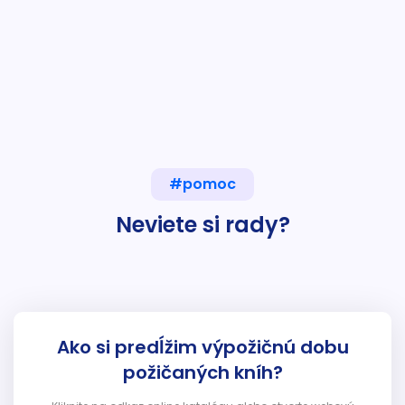
#pomoc
Neviete si rady?
Ako si predĺžim výpožičnú dobu
požičaných kníh?