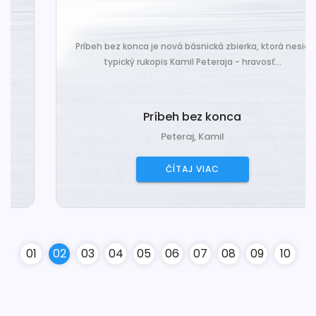
Príbeh bez konca je nová básnická zbierka, ktorá nesie
typický rukopis Kamil Peteraja - hravosť...
Príbeh bez konca
Peteraj, Kamil
ČÍTAJ VIAC
0
1
0
2
0
3
0
4
0
5
0
6
0
7
0
8
0
9
10