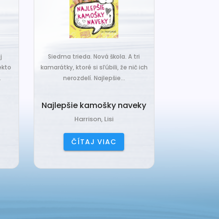
j
Siedma trieda. Nová škola. A tri
Čo ak váš van
ekto
kamarátky, ktoré si sľúbili, že nič ich
hrudka peria,
.
nerozdelí. Najlepšie...
a o
Najlepšie kamošky naveky
Vankú
Harrison, Lisi
Čerňa
ČÍTAJ VIAC
ČÍ