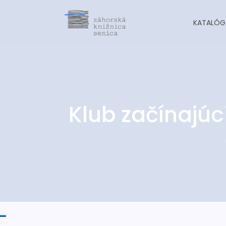
KATALÓG
Klub začínajú
-