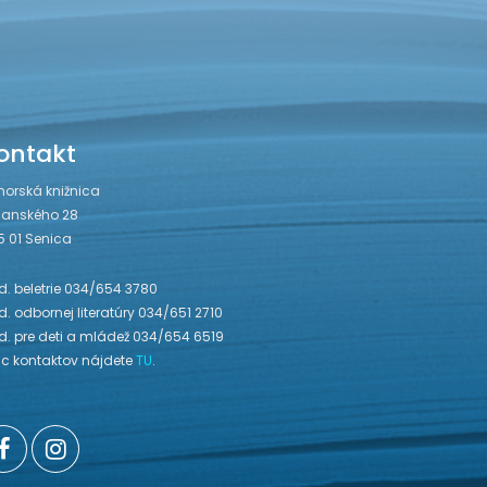
ontakt
horská knižnica
janského 28
5 01 Senica
. beletrie 034/654 3780
. odbornej literatúry 034/651 2710
d. pre deti a mládež 034/654 6519
ac kontaktov nájdete
TU
.