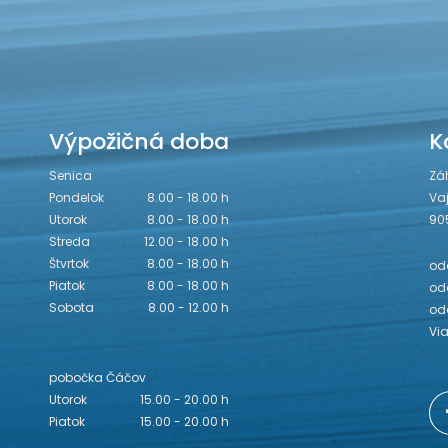
Výpožičná doba
K
Senica
Zá
Pondelok
8.00 - 18.00 h
Va
Utorok
8.00 - 18.00 h
90
Streda
12.00 - 18.00 h
Štvrtok
8.00 - 18.00 h
odd
Piatok
8.00 - 18.00 h
odd
Sobota
8.00 - 12.00 h
od
Vi
pobočka Čáčov
Utorok
15.00 - 20.00 h
Piatok
15.00 - 20.00 h