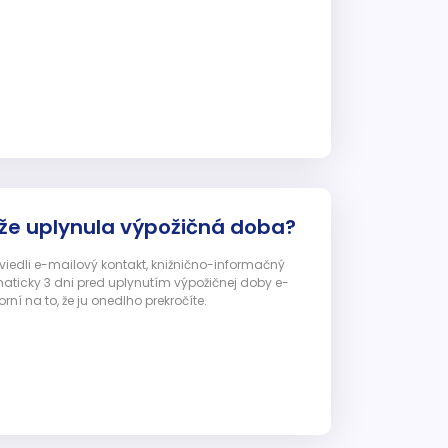
 že uplynula výpožičná doba?
 uviedli e-mailový kontakt, knižnično-informačný
ticky 3 dni pred uplynutím výpožičnej doby e-
ní na to, že ju onedlho prekročíte.