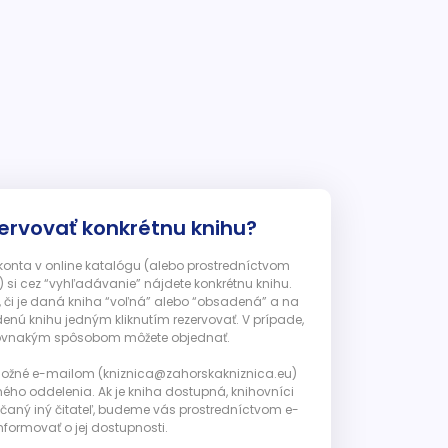
ervovať konkrétnu knihu?
 konta v online katalógu (alebo prostredníctvom
 si cez “vyhľadávanie” nájdete konkrétnu knihu.
, či je daná kniha “voľná” alebo “obsadená” a na
enú knihu jedným kliknutím rezervovať. V prípade,
ju rovnakým spôsobom môžete objednať.
 možné e-mailom (kniznica@zahorskakniznica.eu)
ného oddelenia. Ak je kniha dostupná, knihovníci
ičaný iný čitateľ, budeme vás prostredníctvom e-
nformovať o jej dostupnosti.