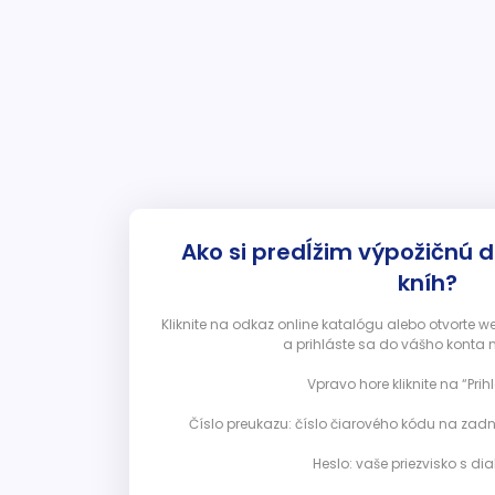
Ako si predĺžim výpožičnú 
kníh?
Kliknite na odkaz online katalógu alebo otvorte 
a prihláste sa do vášho konta 
Vpravo hore kliknite na “Prihl
Číslo preukazu: číslo čiarového kódu na zadn
Heslo: vaše priezvisko s diak