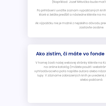
(Napríklad: Jozef Mrkvička bude mať h
Po prihlásení uvidíte zoznam vypožičaných kníh. 
ktoré si želáte predĺžiť a následne kliknite na mod
Ak výpožičku nie je možné z nejakého dôvodu pred
zastavte osobne.
Ako zistím, či máte vo fonde
V hornej časti našej webovej stránky kliknite na 
na online katalóg (môžete použiť i webstrá
vyhľadávacieho poľa napíšte autora alebo názov p
lupy. V zázname zobrazených kníh je uvedené, č
alebo požičaná.