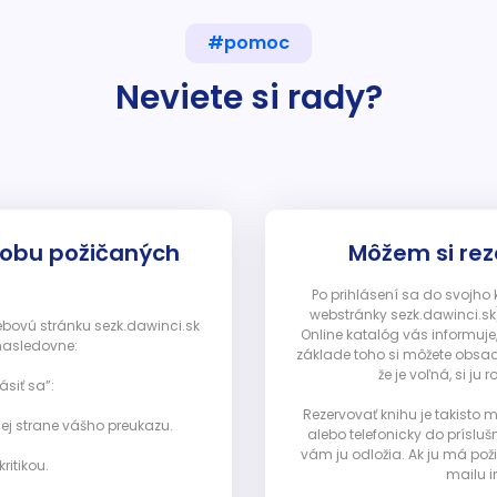
#pomoc
Neviete si rady?
dobu požičaných
Môžem si rez
Po prihlásení sa do svojho
webstránky sezk.dawinci.sk)
webovú stránku sezk.dawinci.sk
Online katalóg vás informuje
nasledovne:
základe toho si môžete obsad
že je voľná, si 
ásiť sa”:
Rezervovať knihu je takisto
ej strane vášho preukazu.
alebo telefonicky do prísluš
vám ju odložia. Ak ju má pož
ritikou.
mailu i