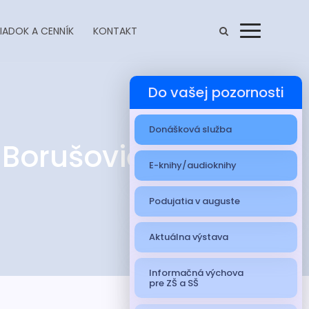
IADOK A CENNÍK
KONTAKT
Menu
Do vašej pozornosti
Donášková služba
 Borušovičovou
E-knihy/audioknihy
U
Podujatia v auguste
Aktuálna výstava
Informačná výchova
pre ZŠ a SŠ