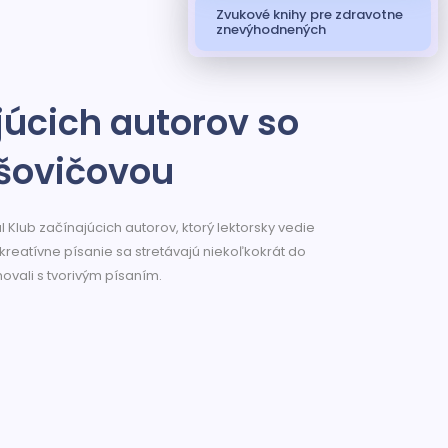
Zvukové knihy pre zdravotne
znevýhodnených
júcich autorov so
šovičovou
l Klub začínajúcich autorov, ktorý lektorsky vedie
reatívne písanie sa stretávajú niekoľkokrát do
vali s tvorivým písaním.