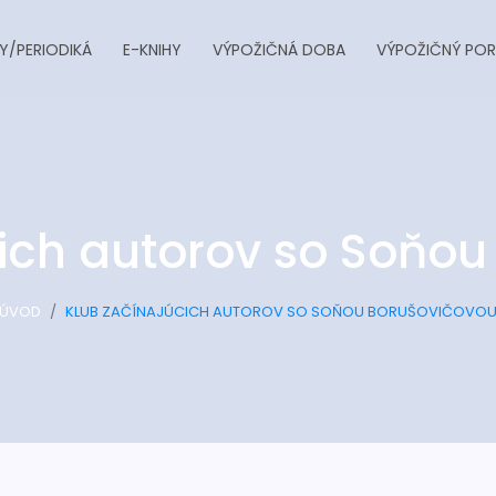
Y/PERIODIKÁ
E-KNIHY
VÝPOŽIČNÁ DOBA
VÝPOŽIČNÝ POR
cich autorov so Soňou
ÚVOD
KLUB ZAČÍNAJÚCICH AUTOROV SO SOŇOU BORUŠOVIČOVO