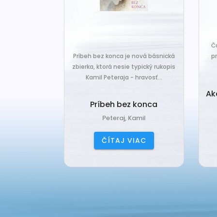
za len k tým,
Č
veľa. Prichádza
Príbeh bez konca je nová básnická
pr
 prázdnotu,...
zbierka, ktorá nesie typický rukopis
Kamil Peteraja - hravosť...
ia k
Ak
deniu
Príbeh bez konca
ana
Peteraj, Kamil
IAC
ČÍTAJ VIAC