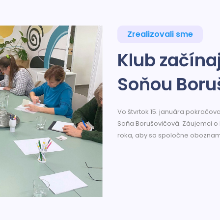
Zrealizovali sme
Klub začína
Soňou Boru
Vo štvrtok 15. januára pokračova
Soňa Borušovičová. Záujemci o k
roka, aby sa spoločne oboznamo