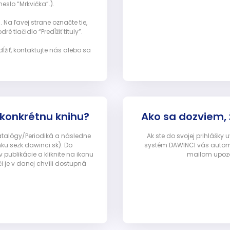
eslo “Mrkvička”.).
Na ľavej strane označte tie,
ré tlačidlo “Predĺžiť tituly”.
ĺžiť, kontaktujte nás alebo sa
 konkrétnu knihu?
Ako sa dozviem,
Katalógy/Periodiká a následne
Ak ste do svojej prihlášky
nku sezk.dawinci.sk). Do
systém DAWINCI vás automa
ublikácie a kliknite na ikonu
mailom upozor
i je v danej chvíli dostupná