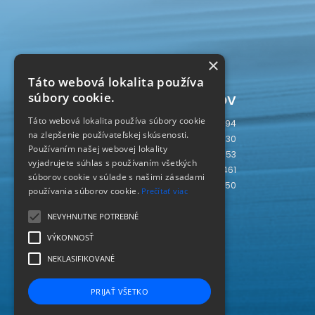
×
Táto webová lokalita používa
Počítadlo prístupov
súbory cookie.
Táto webová lokalita používa súbory cookie
Dnes
494
na zlepšenie používateľskej skúsenosti.
Včera
930
Používaním našej webovej lokality
Tento týždeň
4953
vyjadrujete súhlas s používaním všetkých
Tento mesiac
6461
súborov cookie v súlade s našimi zásadami
Spolu
239450
používania súborov cookie.
Prečítať viac
SLOVAKIA
SK
NEVYHNUTNE POTREBNÉ
VÝKONNOSŤ
NEKLASIFIKOVANÉ
PRIJAŤ VŠETKO