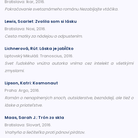
Bratislava: Ikar, 2016.
Pokračovanie svetoznámeho románu Nezabíjajte vtáčika.
Lewis, Scarlet: Zvolila som si lásku
Bratislava: Noxi, 2016.
Cesta matky za nádejou a odpustením.
Lichnerová, Rút: Láska je jabĺčko
Liptovský Mikuláš: Tranoscius, 2016.
Svet ľudského vnútra autorka vníma cez intelekt a všetkými
zmyslami.
Lipson, Katri: Kosmonaut
Praha: Argo, 2016.
Román o nenaplnených snoch, outsiderstve, beznádeji, ale tiež o
láske a priateľstve.
Maas, Sarah J.: Trón zo skla
Bratislava: Slovart, 2016.
Vrahyňa a liečiteľka proti pánovi pirátov.