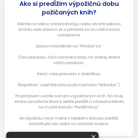
Ako si predĺžim výpožičnú dobu
požičaných kníh?
Kliknite na odkaz online katalógu alebo otvorte webovú
stránku sezk.dawinci.sk a prihláste sa do vášho konta
nasledovne:
Vpravo hore kliknite na “Prihlásiť sa”:
Číslo preukazu: číslo čiarového kódu na zadnej strane
vášho preukazu.
Heslo: vaše priezvisko s diakritikou.
(Napríklad: Jozef Mrkvička bude mať heslo “Mrkvička”.).
Po prihlásení uvidíte zoznam vypožičaných kníh. Na ľavej
strane označte tie, ktoré si želáte predĺžiť a následne kliknite
na modré tlačidlo “Predĺžiť tituly”.
Ak výpožičku nie je možné z nejakého dôvodu predĺžiť,
kontaktujte nás alebo sa zastavte osobne.
×