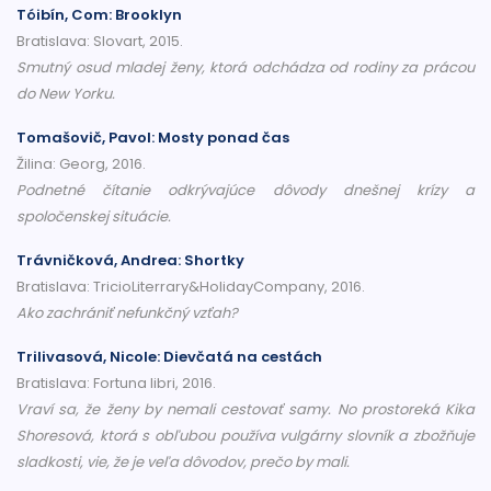
Tóibín, Com: Brooklyn
Bratislava: Slovart, 2015.
Smutný osud mladej ženy, ktorá odchádza od rodiny za prácou
do New Yorku.
Tomašovič, Pavol: Mosty ponad čas
Žilina: Georg, 2016.
Podnetné čítanie odkrývajúce dôvody dnešnej krízy a
spoločenskej situácie.
Trávničková, Andrea: Shortky
Bratislava: TricioLiterrary&HolidayCompany, 2016.
Ako zachrániť nefunkčný vzťah?
Trilivasová, Nicole: Dievčatá na cestách
Bratislava: Fortuna libri, 2016.
Vraví sa, že ženy by nemali cestovať samy. No prostoreká Kika
Shoresová, ktorá s obľubou používa vulgárny slovník a zbožňuje
sladkosti, vie, že je veľa dôvodov, prečo by mali.