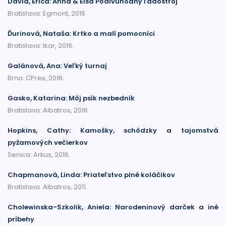
David, Erica: Anna & Elsa Podivuhodný ľadostroj
Bratislava: Egmont, 2016.
Ďurinová, Nataša: Krtko a malí pomocníci
Bratislava: Ikar, 2016.
Galánová, Ana: Veľký turnaj
Brno: CPres, 2016.
Gasko, Katarina: Môj psík nezbedník
Bratislava: Albatros, 2016.
Hopkins, Cathy: Kamošky, schôdzky a tajomstvá
pyžamových večierkov
Senica: Arkus, 2016.
Chapmanová, Linda: Priateľstvo plné koláčikov
Bratislava: Albatros, 2011.
Cholewinska-Szkolik, Aniela: Narodeninový darček a iné
príbehy