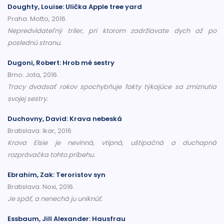
Doughty, Louise: Ulička Apple tree yard
Praha: Motto, 2016.
Nepredvídateľný triler, pri ktorom zadržiavate dych až po
poslednú stranu.
Dugoni, Robert: Hrob mé sestry
Brno: Jota, 2016.
Tracy dvadsať rokov spochybňuje fakty týkajúce sa zmiznutia
svojej sestry.
Duchovny, David: Krava nebeská
Bratislava: Ikar, 2016.
Krava Elsie je nevinná, vtipná, uštipačná a duchapná
rozprávačka tohto príbehu.
Ebrahim, Zak: Teroristov syn
Bratislava: Noxi, 2016.
Je späť, a nenechá ju uniknúť.
Essbaum, Jill Alexander: Hausfrau