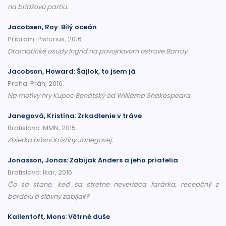
na bridžovú partiu.
Jacobsen, Roy: Bílý oceán
Příbram: Pistorius, 2016.
Dramatické osudy Ingrid na povojnovom ostrove Barroy.
Jacobson, Howard: Šajlok, to jsem já
Praha: Práh, 2016.
Na motívy hry Kupec Benátský od Williama Shakespeara.
Janegová, Kristína: Zrkadlenie v tráve
Bratislava: MMN, 2015.
Zbierka básní Kristíny Janegovej.
Jonasson, Jonas: Zabijak Anders a jeho priatelia
Bratislava: Ikar, 2016.
Čo sa stane, keď sa stretne neveriaca farárka, recepčný z
bordelu a slávny zabijak?
Kallentoft, Mons: Větrné duše