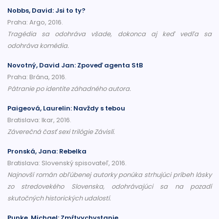
Nobbs, David: Jsi to ty?
Praha: Argo, 2016.
Tragédia sa odohráva všade, dokonca aj keď vedľa sa
odohráva komédia.
Novotný, David Jan: Zpoveď agenta StB
Praha: Brána, 2016.
Pátranie po identite záhadného autora.
Paigeová, Laurelin: Navždy s tebou
Bratislava: Ikar, 2016.
Záverečná časť sexi trilógie Závislí.
Pronská, Jana: Rebelka
Bratislava: Slovenský spisovateľ, 2016.
Najnovší román obľúbenej autorky ponúka strhujúci príbeh lásky
zo stredovekého Slovenska, odohrávajúci sa na pozadí
skutočných historických udalostí.
Punke, Michael: Zmŕtvychvstanie