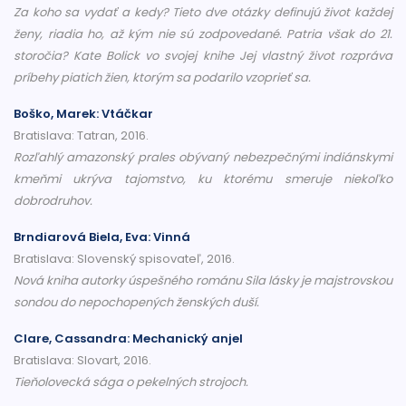
Za koho sa vydať a kedy? Tieto dve otázky definujú život každej
ženy, riadia ho, až kým nie sú zodpovedané. Patria však do 21.
storočia? Kate Bolick vo svojej knihe Jej vlastný život rozpráva
príbehy piatich žien, ktorým sa podarilo vzoprieť sa.
Boško, Marek: Vtáčkar
Bratislava: Tatran, 2016.
Rozľahlý amazonský prales obývaný nebezpečnými indiánskymi
kmeňmi ukrýva tajomstvo, ku ktorému smeruje niekoľko
dobrodruhov.
Brndiarová Biela, Eva: Vinná
Bratislava: Slovenský spisovateľ, 2016.
Nová kniha autorky úspešného románu Sila lásky je majstrovskou
sondou do nepochopených ženských duší.
Clare, Cassandra: Mechanický anjel
Bratislava: Slovart, 2016.
Tieňolovecká sága o pekelných strojoch.