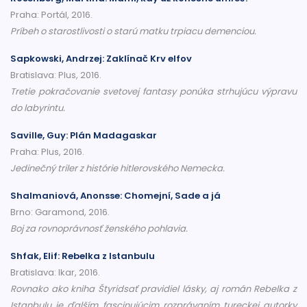
Praha: Portál, 2016.
Príbeh o starostlivosti o starú matku trpiacu demenciou.
Sapkowski, Andrzej: Zaklínač Krv elfov
Bratislava: Plus, 2016.
Tretie pokračovanie svetovej fantasy ponúka strhujúcu výpravu
do labyrintu.
Saville, Guy: Plán Madagaskar
Praha: Plus, 2016.
Jedinečný triler z histórie hitlerovského Nemecka.
Shalmaniová, Anonsse: Chomejní, Sade a já
Brno: Garamond, 2016.
Boj za rovnoprávnosť ženského pohlavia.
Shfak, Elif: Rebelka z Istanbulu
Bratislava: Ikar, 2016.
Rovnako ako kniha Štyridsať pravidiel lásky, aj román Rebelka z
Istanbulu je ďalším fascinujúcim rozprávaním tureckej autorky