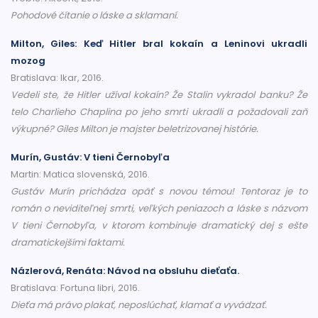
Pohodové čítanie o láske a sklamaní.
Milton, Giles: Keď Hitler bral kokaín a Leninovi ukradli
mozog
Bratislava: Ikar, 2016.
Vedeli ste, že Hitler užíval kokaín? Že Stalin vykradol banku? Že
telo Charlieho Chaplina po jeho smrti ukradli a požadovali zaň
výkupné? Giles Milton je majster beletrizovanej histórie.
Murín, Gustáv: V tieni Černobyľa
Martin: Matica slovenská, 2016.
Gustáv Murín prichádza opäť s novou témou! Tentoraz je to
román o neviditeľnej smrti, veľkých peniazoch a láske s názvom
V tieni Černobyľa, v ktorom kombinuje dramatický dej s ešte
dramatickejšími faktami.
Názlerová, Renáta: Návod na obsluhu dieťaťa.
Bratislava: Fortuna libri, 2016.
Dieťa má právo plakať, neposlúchať, klamať a vyvádzať.