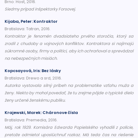
Brno: Host, 2016.
Siedmy prípad inšpektorky Forsovej.
Kijaba, Peter: Kontraktor
Bratislava: Tatran, 2016.
Kontraktor je fenomén dvadsiateho prvého storočia, ktorý sa
zrodil z chudoby a vojnových konfliktov. Kontraktora si najímajú
súkromné osoby, firmy a politici, aby ich ochraňoval a sprevádzal
na nebezpečných misiách.
Kopcsayová, Iris: Bez lásky
Bratislava: Drewo a srd, 2016.
Autorka vystavala silný príbeh na problematike vzťahu muža a
ženy. Niekto by mohol povedať, že tu zrejme pôjde o typické dielo
ženy určené ženskému publiku.
Krajewski, Marek: Cháronove čísla
Bratislava: Premedia, 2016.
Máj, rok 1929. Komisára Edwarda Popielského vyhodili z polície,
pretože odmietol uposlúchnuť rozkaz. Má teda čas na riešenie