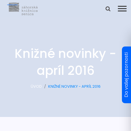
Knižné novinky -
apríl 2016
ÚVOD
KNIŽNÉ NOVINKY - APRÍL 2016