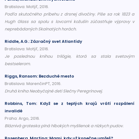
Bratislava: Motýľ, 2016.
Podľa skutočného príbehu z drsnej divočiny. Píše sa rok 1823 a
Hugh Glass sa spolu s lovcami kožušín zúčastňuje výpravy v
neprebádaných Skalnatých horách.
Riddle, A.G.: Zázračný svet Atlantídy
Bratislava: Motýľ, 2016.
Je poslednou knihou trilógie, ktorá sa stala svetovým
bestselerom.
Riggs, Ransom: Bezduché mesto
Bratislava: MarenčinPT, 2016.
Druhá kniha Neobyčajné deti Slečny Peregrinovej.
Robbins, Tom: Když se z teplých krajů vrátí rozpálení
invalidé
Praha: Argo, 2016.
Bláznivá groteska plná hlbokých myšlienok a nízkych pudov.
Rosenberg, Martina: Mami, kdy už konečne umřeš?