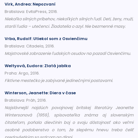
Virk, Andrea: Nepozvaní
Bratislava: EvitaPress, 2016.
Niekoľko silných príbehov, niekoľkých silných ľudí. Deti, ženy, muži,
starší ľudia – utečenci. Žiadatelia o azyl. Nie bezmenné masy.
Vrba, Rudolf: Utiekol som z Osvienčimu
Bratislava: Citadela, 2016.
Majstrovské zobrazenie ľudských osudov na pozadí Osvienčimu.
Weltyová, Eudora: Zlatá jablka
Praha: Argo, 2016.
Fiktívne mestečko je zabývané jedinečnými postavami.
Winterson, Jeanette: Diera v čase
Bratislava: Práh, 2016.
Najslávnejší najdúch povojnovej britskej literatúry Jeanette
Wintersonová (1959), spisovateľka známa aj slovenským
čitateľom, poňala dievčinin boj o svoju dôstojnosť ako veľmi
osobné podobenstvo o tom, že slepému hnevu treba čeliť
predovšetkým so srdcom na dlani.