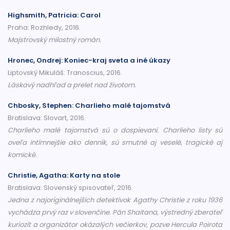
Highsmith, Patricia: Carol
Praha: Rozhledy, 2016.
Majstrovský milostný román.
Hronec, Ondrej: Koniec-kraj sveta a iné úkazy
Liptovský Mikuláš: Tranoscius, 2016.
Láskavý nadhľad a prelet nad životom.
Chbosky, Stephen: Charlieho malé tajomstvá
Bratislava: Slovart, 2016.
Charlieho malé tajomstvá sú o dospievaní. Charlieho listy sú
oveľa intímnejšie ako denník, sú smutné aj veselé, tragické aj
komické.
Christie, Agatha: Karty na stole
Bratislava: Slovenský spisovateľ, 2016.
Jedna z najoriginálnejších detektívok Agathy Christie z roku 1936
vychádza prvý raz v slovenčine. Pán Shaitana, výstredný zberateľ
kuriozít a organizátor okázalých večierkov, pozve Hercula Poirota