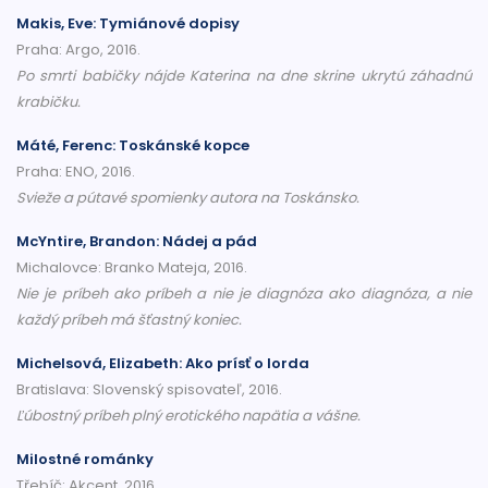
Makis, Eve: Tymiánové dopisy
Praha: Argo, 2016.
Po smrti babičky nájde Katerina na dne skrine ukrytú záhadnú
krabičku.
Máté, Ferenc: Toskánské kopce
Praha: ENO, 2016.
Svieže a pútavé spomienky autora na Toskánsko.
McYntire, Brandon: Nádej a pád
Michalovce: Branko Mateja, 2016.
Nie je príbeh ako príbeh a nie je diagnóza ako diagnóza, a nie
každý príbeh má šťastný koniec.
Michelsová, Elizabeth: Ako prísť o lorda
Bratislava: Slovenský spisovateľ, 2016.
Ľúbostný príbeh plný erotického napätia a vášne.
Milostné románky
Třebíč: Akcent, 2016.