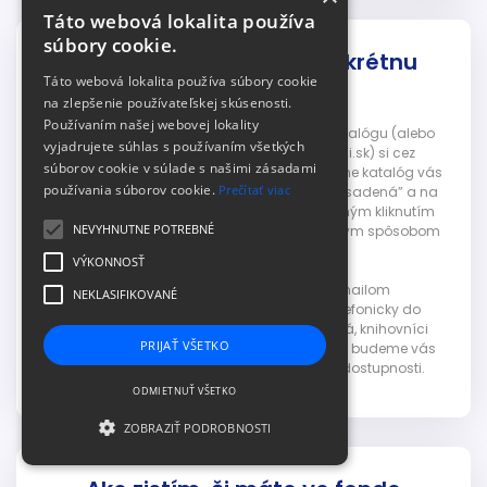
Táto webová lokalita používa
súbory cookie.
Môžem si rezervovať konkrétnu
Táto webová lokalita používa súbory cookie
knihu?
na zlepšenie používateľskej skúsenosti.
Používaním našej webovej lokality
Po prihlásení sa do svojho konta v online katalógu (alebo
vyjadrujete súhlas s používaním všetkých
prostredníctvom webstránky sezk.dawinci.sk) si cez
súborov cookie v súlade s našimi zásadami
“vyhľadávanie” nájdete konkrétnu knihu. Online katalóg vás
používania súborov cookie.
Prečítať viac
informuje, či je daná kniha “voľná” alebo “obsadená” a na
základe toho si môžete obsadenú knihu jedným kliknutím
NEVYHNUTNE POTREBNÉ
rezervovať. V prípade, že je voľná, si ju rovnakým spôsobom
môžete objednať.
VÝKONNOSŤ
Rezervovať knihu je takisto možné e-mailom
NEKLASIFIKOVANÉ
(kniznica@zahorskakniznica.eu) alebo telefonicky do
príslušného oddelenia. Ak je kniha dostupná, knihovníci
PRIJAŤ VŠETKO
vám ju odložia. Ak ju má požičaný iný čitateľ, budeme vás
prostredníctvom e-mailu informovať o jej dostupnosti.
ODMIETNUŤ VŠETKO
ZOBRAZIŤ PODROBNOSTI