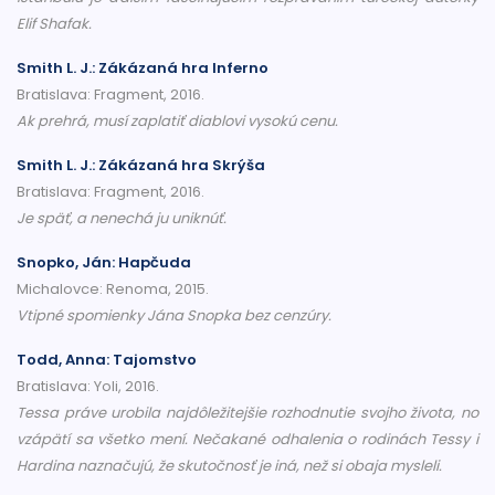
Elif Shafak.
Smith L. J.: Zákázaná hra Inferno
Bratislava: Fragment, 2016.
Ak prehrá, musí zaplatiť diablovi vysokú cenu.
Smith L. J.: Zákázaná hra Skrýša
Bratislava: Fragment, 2016.
Je späť, a nenechá ju uniknúť.
Snopko, Ján: Hapčuda
Michalovce: Renoma, 2015.
Vtipné spomienky Jána Snopka bez cenzúry.
Todd, Anna: Tajomstvo
Bratislava: Yoli, 2016.
Tessa práve urobila najdôležitejšie rozhodnutie svojho života, no
vzápätí sa všetko mení. Nečakané odhalenia o rodinách Tessy i
Hardina naznačujú, že skutočnosť je iná, než si obaja mysleli.