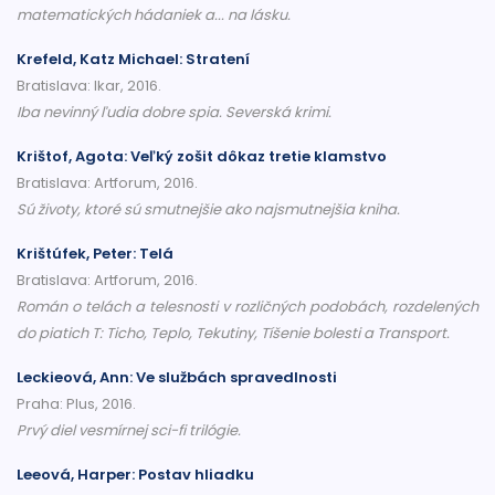
matematických hádaniek a... na lásku.
Krefeld, Katz Michael: Stratení
Bratislava: Ikar, 2016.
Iba nevinný ľudia dobre spia. Severská krimi.
Krištof, Agota: Veľký zošit dôkaz tretie klamstvo
Bratislava: Artforum, 2016.
Sú životy, ktoré sú smutnejšie ako najsmutnejšia kniha.
Krištúfek, Peter: Telá
Bratislava: Artforum, 2016.
Román o telách a telesnosti v rozličných podobách, rozdelených
do piatich T: Ticho, Teplo, Tekutiny, Tíšenie bolesti a Transport.
Leckieová, Ann: Ve službách spravedlnosti
Praha: Plus, 2016.
Prvý diel vesmírnej sci-fi trilógie.
Leeová, Harper: Postav hliadku