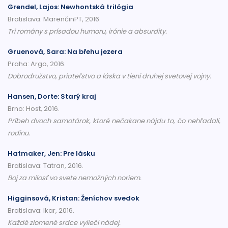
Grendel, Lajos: Newhontská trilógia
Bratislava: MarenčinPT, 2016.
Tri romány s prísadou humoru, irónie a absurdity.
Gruenová, Sara: Na břehu jezera
Praha: Argo, 2016.
Dobrodružstvo, priateľstvo a láska v tieni druhej svetovej vojny.
Hansen, Dorte: Starý kraj
Brno: Host, 2016.
Príbeh dvoch samotárok, ktoré nečakane nájdu to, čo nehľadali,
rodinu.
Hatmaker, Jen: Pre lásku
Bratislava: Tatran, 2016.
Boj za milosť vo svete nemožných noriem.
Higginsová, Kristan: Ženíchov svedok
Bratislava: Ikar, 2016.
Každé zlomené srdce vylieči nádej.