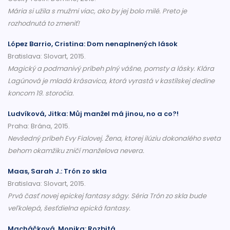
Mária si užila s mužmi viac, ako by jej bolo milé. Preto je
rozhodnutá to zmeniť!
López Barrio, Cristina: Dom nenaplnených lások
Bratislava: Slovart, 2015.
Magický a podmanivý príbeh plný vášne, pomsty a lásky. Klára
Lagúnová je mladá krásavica, ktorá vyrastá v kastílskej dedine
koncom 19. storočia.
Ludvíková, Jitka: Můj manžel má jinou, no a co?!
Praha: Brána, 2015.
Nevšedný príbeh Evy Fialovej. Žena, ktorej ilúziu dokonalého sveta
behom okamžiku zničí manželova nevera.
Maas, Sarah J.: Trón zo skla
Bratislava: Slovart, 2015.
Prvá časť novej epickej fantasy ságy. Séria Trón zo skla bude
veľkolepá, šesťdielna epická fantasy.
Macháčková, Monika: Rozbitá