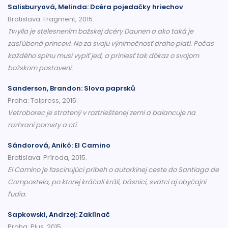
Salisburyová, Melinda: Dcéra pojedačky hriechov
Bratislava: Fragment, 2015.
Twylla je stelesnením božskej dcéry Daunen a ako taká je
zasľúbená princovi. No za svoju výnimočnosť draho platí. Počas
každého splnu musí vypiť jed, a priniesť tak dôkaz o svojom
božskom postavení.
Sanderson, Brandon: Slova paprsků
Praha: Talpress, 2015.
Vetroborec je stratený v roztrieštenej zemi a balancuje na
rozhraní pomsty a cti.
Sándorová, Anikó: El Camino
Bratislava: Príroda, 2015.
El Camino je fascinujúci príbeh o autorkinej ceste do Santiaga de
Compostela, po ktorej kráčali králi, básnici, svätci aj obyčajní
ľudia.
Sapkowski, Andrzej: Zaklínač
Praha: Plus, 2015.