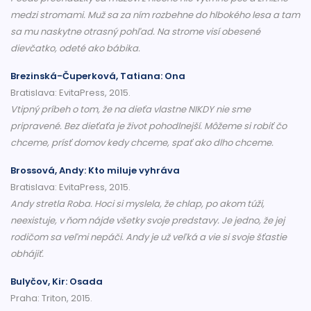
medzi stromami. Muž sa za ním rozbehne do hlbokého lesa a tam
sa mu naskytne otrasný pohľad. Na strome visí obesené
dievčatko, odeté ako bábika.
Brezinská-Čuperková, Tatiana: Ona
Bratislava: EvitaPress, 2015.
Vtipný príbeh o tom, že na dieťa vlastne NIKDY nie sme
pripravené. Bez dieťaťa je život pohodlnejší. Môžeme si robiť čo
chceme, prísť domov kedy chceme, spať ako dlho chceme.
Brossová, Andy: Kto miluje vyhráva
Bratislava: EvitaPress, 2015.
Andy stretla Roba. Hoci si myslela, že chlap, po akom túži,
neexistuje, v ňom nájde všetky svoje predstavy. Je jedno, že jej
rodičom sa veľmi nepáči. Andy je už veľká a vie si svoje šťastie
obhájiť.
Bulyčov, Kir: Osada
Praha: Triton, 2015.