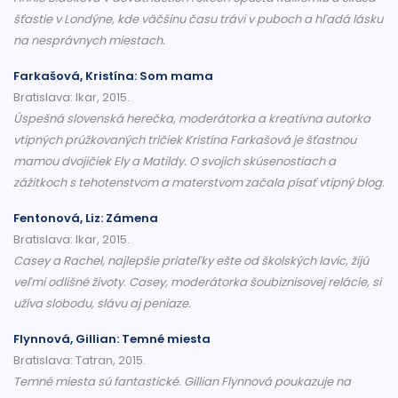
šťastie v Londýne, kde väčšinu času trávi v puboch a hľadá lásku
na nesprávnych miestach.
Farkašová, Kristína: Som mama
Bratislava: Ikar, 2015.
Úspešná slovenská herečka, moderátorka a kreatívna autorka
vtipných prúžkovaných tričiek Kristína Farkašová je šťastnou
mamou dvojičiek Ely a Matildy. O svojich skúsenostiach a
zážitkoch s tehotenstvom a materstvom začala písať vtipný blog.
Fentonová, Liz: Zámena
Bratislava: Ikar, 2015.
Casey a Rachel, najlepšie priateľky ešte od školských lavíc, žijú
veľmi odlišné životy. Casey, moderátorka šoubiznisovej relácie, si
užíva slobodu, slávu aj peniaze.
Flynnová, Gillian: Temné miesta
Bratislava: Tatran, 2015.
Temné miesta sú fantastické. Gillian Flynnová poukazuje na