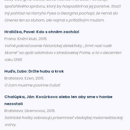
spoľahlivého správcu, ktorý by hospodáril na jej panstve. Stačí
iný pohľad na Harryho Pyea a Georgina pochopí, že nemá do
činenia len so sluhom, ale najmä s príťažlivým mužom.
Hrdlička, Pavel: Kdo s ohněm zachází
Praha: Knižní klub, 2015.
Voľné pokračovanie historickej detektívky ,,Smrt nosí rudé
škorně" sa opät odohráva v stredovekej Prahe, a to v decembri
roku 1399.
Huďo, Ľubo: Držte hubu a krok
Bratislava: Ezen, 2015.
O čom musíme povinne čušať.
Chalúpka, Ján: Kocúrkovo alebo len aby sme v hanbe
nezostali
Bratislava: Libernovus, 2015.
Satirické frašky zobrazujú prízemnosť vtedajšej malomeštiackej
vrstvy.