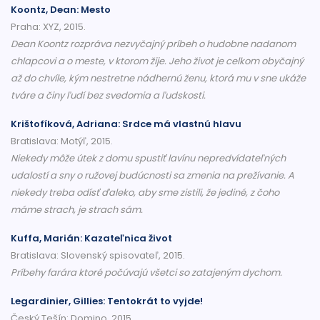
Koontz, Dean: Mesto
Praha: XYZ, 2015.
Dean Koontz rozpráva nezvyčajný príbeh o hudobne nadanom
chlapcovi a o meste, v ktorom žije. Jeho život je celkom obyčajný
až do chvíle, kým nestretne nádhernú ženu, ktorá mu v sne ukáže
tváre a činy ľudí bez svedomia a ľudskosti.
Krištofíková, Adriana: Srdce má vlastnú hlavu
Bratislava: Motýľ, 2015.
Niekedy môže útek z domu spustiť lavínu nepredvídateľných
udalostí a sny o ružovej budúcnosti sa zmenia na prežívanie. A
niekedy treba odísť ďaleko, aby sme zistili, že jediné, z čoho
máme strach, je strach sám.
Kuffa, Marián: Kazateľnica život
Bratislava: Slovenský spisovateľ, 2015.
Príbehy farára ktoré počúvajú všetci so zatajeným dychom.
Legardinier, Gillies: Tentokrát to vyjde!
Český Tešín: Domino, 2015.