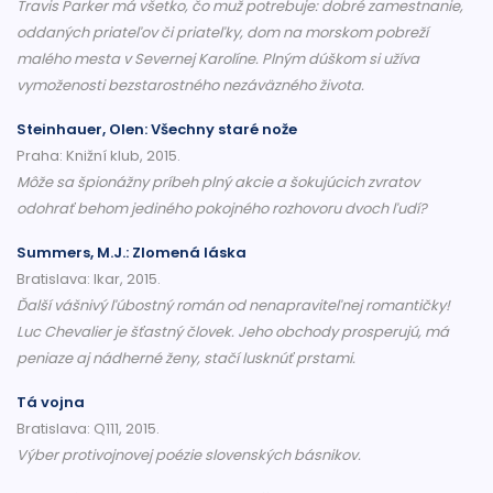
Travis Parker má všetko, čo muž potrebuje: dobré zamestnanie,
oddaných priateľov či priateľky, dom na morskom pobreží
malého mesta v Severnej Karolíne. Plným dúškom si užíva
vymoženosti bezstarostného nezáväzného života.
Steinhauer, Olen: Všechny staré nože
Praha: Knižní klub, 2015.
Môže sa špionážny príbeh plný akcie a šokujúcich zvratov
odohrať behom jediného pokojného rozhovoru dvoch ľudí?
Summers, M.J.: Zlomená láska
Bratislava: Ikar, 2015.
Ďalší vášnivý ľúbostný román od nenapraviteľnej romantičky!
Luc Chevalier je šťastný človek. Jeho obchody prosperujú, má
peniaze aj nádherné ženy, stačí lusknúť prstami.
Tá vojna
Bratislava: Q111, 2015.
Výber protivojnovej poézie slovenských básnikov.