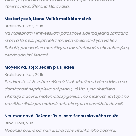
Zbierka básní Štefana Moravčíka.
Moriartyová, Liane: Veľké malé klamstvá
Bratislava: Ikar, 2015.
Na malebnom Pirriweeskom polostrove sídli iba jedna základná
škola a tá musí prijať deti z rôznych spoločenských vrstiev.
Bohaté, panovačné mamičky sa tak stretávajú s chudobnejšími,
nenápadnými ženami.
Moyesová, Jojo: Jeden plus jeden
Bratislava: Ikar, 2015.
Predstavte si, že máte príšerný život. Manžel od vás odišiel a na
domácnosť neprispieva ani penny, vášho syna tínedžera
šikanujú a dcéra, matematický génius, má možnosť nastúpiť na
prestížnu školu pre nadané deti, ale vy si to nemôžete dovoliť.
Neumannová, Božena: Byla jsem ženou slavného muže
Brno: Host, 2015.
Necenzurované pamäti druhej ženy čítankového básnika.