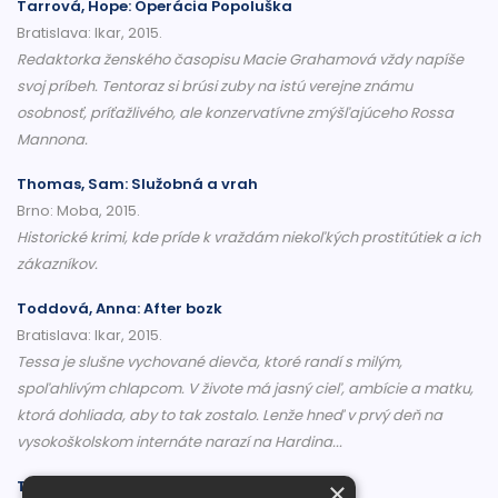
Tarrová, Hope: Operácia Popoluška
Bratislava: Ikar, 2015.
Redaktorka ženského časopisu Macie Grahamová vždy napíše
svoj príbeh. Tentoraz si brúsi zuby na istú verejne známu
osobnosť, príťažlivého, ale konzervatívne zmýšľajúceho Rossa
Mannona.
Thomas, Sam: Služobná a vrah
Brno: Moba, 2015.
Historické krimi, kde príde k vraždám niekoľkých prostitútiek a ich
zákazníkov.
Toddová, Anna: After bozk
Bratislava: Ikar, 2015.
Tessa je slušne vychované dievča, ktoré randí s milým,
spoľahlivým chlapcom. V živote má jasný cieľ, ambície a matku,
ktorá dohliada, aby to tak zostalo. Lenže hneď v prvý deň na
vysokoškolskom internáte narazí na Hardina...
Tomášková, Petra: Vražda za zásluhy
×