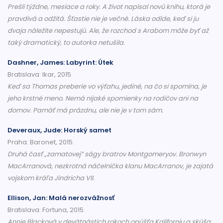
Prešli týždne, mesiace a roky. A život napísal novú knihu, ktorá je
pravdivá a odžitá. Šťastie nie je večné. Láska odíde, keď si ju
dvaja náležite nepestujú. Ale, že rozchod s Arabom môže byť až
taký dramatický, to autorka netušila.
Dashner, James: Labyrint: Útek
Bratislava: Ikar, 2015.
Keď sa Thomas preberie vo výťahu, jediné, na čo si spomína, je
jeho krstné meno. Nemá nijaké spomienky na rodičov ani na
domov. Pamäť má prázdnu, ale nie je v tom sám.
Deveraux, Jude: Horský samet
Praha: Baronet, 2015.
Druhá časť „zamatovej” ságy bratrov Montgomeryov. Bronwyn
MacArranová, nezkrotná náčelníčka klanu MacArranov, je zajatá
vojskom kráľa Jindricha VII.
Ellison, Jan: Malá nerozvážnosť
Bratislava: Fortuna, 2015.
Annie Blacková v devätnástich rokoch opúšťa Kaliforniu a skúša