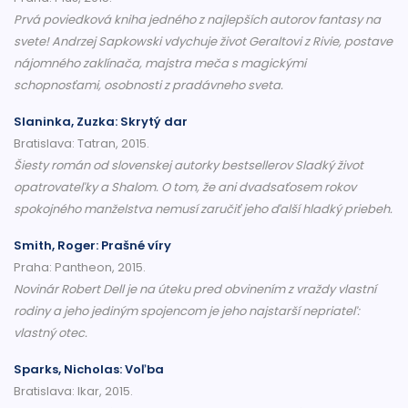
Prvá poviedková kniha jedného z najlepších autorov fantasy na
svete! Andrzej Sapkowski vdychuje život Geraltovi z Rivie, postave
nájomného zaklínača, majstra meča s magickými
schopnosťami, osobnosti z pradávneho sveta.
Slaninka, Zuzka: Skrytý dar
Bratislava: Tatran, 2015.
Šiesty román od slovenskej autorky bestsellerov Sladký život
opatrovateľky a Shalom. O tom, že ani dvadsaťosem rokov
spokojného manželstva nemusí zaručiť jeho ďalší hladký priebeh.
Smith, Roger: Prašné víry
Praha: Pantheon, 2015.
Novinár Robert Dell je na úteku pred obvinením z vraždy vlastní
rodiny a jeho jediným spojencom je jeho najstarší nepriateľ:
vlastný otec.
Sparks, Nicholas: Voľba
Bratislava: Ikar, 2015.