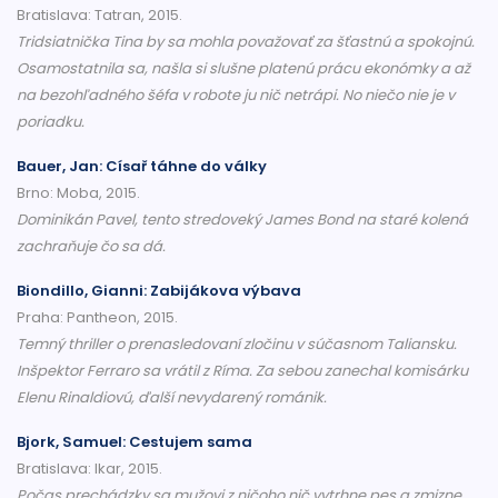
Bratislava: Tatran, 2015.
Tridsiatnička Tina by sa mohla považovať za šťastnú a spokojnú.
Osamostatnila sa, našla si slušne platenú prácu ekonómky a až
na bezohľadného šéfa v robote ju nič netrápi. No niečo nie je v
poriadku.
Bauer, Jan: Císař táhne do války
Brno: Moba, 2015.
Dominikán Pavel, tento stredoveký James Bond na staré kolená
zachraňuje čo sa dá.
Biondillo, Gianni: Zabijákova výbava
Praha: Pantheon, 2015.
Temný thriller o prenasledovaní zločinu v súčasnom Taliansku.
Inšpektor Ferraro sa vrátil z Ríma. Za sebou zanechal komisárku
Elenu Rinaldiovú, ďalší nevydarený románik.
Bjork, Samuel: Cestujem sama
Bratislava: Ikar, 2015.
Počas prechádzky sa mužovi z ničoho nič vytrhne pes a zmizne