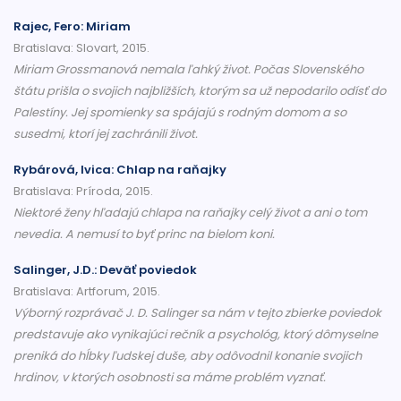
Rajec, Fero: Miriam
Bratislava: Slovart, 2015.
Miriam Grossmanová nemala ľahký život. Počas Slovenského
štátu prišla o svojich najbližších, ktorým sa už nepodarilo odísť do
Palestíny. Jej spomienky sa spájajú s rodným domom a so
susedmi, ktorí jej zachránili život.
Rybárová, Ivica: Chlap na raňajky
Bratislava: Príroda, 2015.
Niektoré ženy hľadajú chlapa na raňajky celý život a ani o tom
nevedia. A nemusí to byť princ na bielom koni.
Salinger, J.D.: Deväť poviedok
Bratislava: Artforum, 2015.
Výborný rozprávač J. D. Salinger sa nám v tejto zbierke poviedok
predstavuje ako vynikajúci rečník a psychológ, ktorý dômyselne
preniká do hĺbky ľudskej duše, aby odôvodnil konanie svojich
hrdinov, v ktorých osobnosti sa máme problém vyznať.