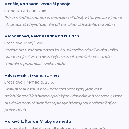
Menšík, Radovan: Vedlejší pokoje
Praha: Knižní klub, 2015.
Próza mladého autora je mozaikou situácií, v ktorých sa v jednej
chvíli ocitnú obyvatelia niekoľkých izieb vidieckeho penziónu.
Michalíková, Nela: Ustlané na ružiach
Bratislava: Motýľ, 2015.
Regína žije v začarovanom kruhu, z ktorého zdanlivo niet úniku.
Uvedomuje si, že po niekoľkých rokoch manželstva stratila
uznanie a pozornosť svojho muža.
Miloszewski, Zygmunt: Hnev
Bratislava: Premedia, 2015.
Hnev je rozlúčkou s prokurátorom Szackým, jedným z
najobľúbenejších hrdinov poľských kriminálnych románov, ktoré
aj vďaka nemu čoraz častejšie vychádzajú aj v zahraničných
prekladoch.
Moravčík, Štefan: Vruby do medu
Turany: Vydavateľstvo spolku slovenských spisovateľov.