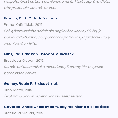
nespoľahlivosť našich spomienok a na lži, ktoré rozpráva dieťa,
aby prekonalo vlastnú traumu.
Francis, Dick: Chladná zrada
Praha: Knižní klub, 2015.
Šéf vyšetrovacieho oddelenia anglického Jockey Clubu, je
pozvaný do Nórska, aby pomohol s pátraním po jazdcovi, ktorý
zmizol zo závodišťa.
Fuks, Ladislav: Pan Theodor Mundstok
Bratislava: Odeon, 2015.
Román bol ocenený ako mimoriadny literárny čin, a vyvolal
pozoruhodný ohlas.
Gainey, Robin F.: Srdcový kluk
Brno: Motto, 2015.
Život pána očami malého Jack Russela teriéra.
Gavalda, Anna: Chcel by som, aby ma niekto niekde čakal
Bratislava: Slovart, 2015.