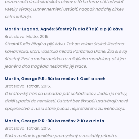
pozoru celú rímskokatolícku cirkev a tá ho teraz núti odvolať
všetky výroky. Luther nemieni ustúpiť, naopak naďalej cirkev
ostro kritizuje.
Martin-Lugand, Agnés: Šťastný ľudia čítajú a pijú kávu
Bratislava: Motto, 2015.
Šťastní ľudia čítajú a pijú kávu. Tak sa volala útulná literárna
kaviarnička, ktorú vlastnila mladá Parížanka Diane. Žila si svoj
šťastný život s malou dcérkou a milujúcim manželom, až kým
jedného dňa tragédia nezlomila jej srdce.
Martin, George R.R.: Búrka mečov 1: Oceľ a sneh
Bratislava: Tatran, 2015.
O kráľovský trón sa uchádza päť uchádzačov. Jeden je mŕtvy,
ďalší upadol do nemilosti. Ostatní bez škrupúl uzatvárajú nové
spojenectvá a rušia staré počas nepretržitého zúrivého boja.
Martin, George R.R.: Búrka mečov 2: Krv a zlato
Bratislava: Tatran, 2015.
Búrka mečov je geniálne premyslený a rozsiahly príbeh o