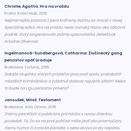
Christie, Agatha: Hra na vraždu
Praha: Knižní klub, 2015.
Nejznámejšia postava z pera kráľovny zločinu sa vracia v novej
špeciálnej edícii. Hra na vraždu nesie rovnaký názov ako zábavní
podnik, ktorý zorganizovala známa spisovateľka detektívok
Ariadne Oliverová.
Ingelmanová-Sundbergová, Catharina: Zločinecký gang
penzistov opäť úraduje
Bratislava: Fortuna, 2015.
Dokáže skupinka starých priateľov pracovať spolu, prekabátiť
mladších kriminálnikov a zvládnuť doteraz najväčší záťah? Alebo
to bude na Ligu penzistov priveľa?
Janoušek, Miloš: Testament
Bratislava: Artis Omnis, 2015.
Známy pesničkár a publicista prichádza s novou zbierkou
poviedok. To, čo sa na prvý pohľad môže javiť ako priamočiary
čierny humor či ironická paródia, v sebe skrýva prvky napätia,