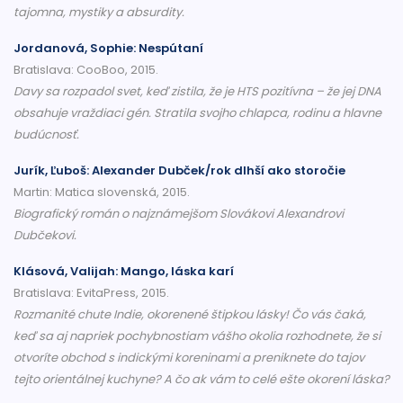
tajomna, mystiky a absurdity.
Jordanová, Sophie: Nespútaní
Bratislava: CooBoo, 2015.
Davy sa rozpadol svet, keď zistila, že je HTS pozitívna – že jej DNA
obsahuje vraždiaci gén. Stratila svojho chlapca, rodinu a hlavne
budúcnosť.
Jurík, Ľuboš: Alexander Dubček/rok dlhší ako storočie
Martin: Matica slovenská, 2015.
Biografický román o najznámejšom Slovákovi Alexandrovi
Dubčekovi.
Klásová, Valijah: Mango, láska karí
Bratislava: EvitaPress, 2015.
Rozmanité chute Indie, okorenené štipkou lásky! Čo vás čaká,
keď sa aj napriek pochybnostiam vášho okolia rozhodnete, že si
otvoríte obchod s indickými koreninami a preniknete do tajov
tejto orientálnej kuchyne? A čo ak vám to celé ešte okorení láska?