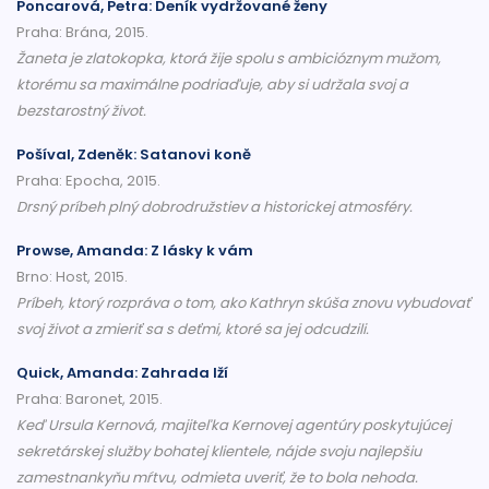
Poncarová, Petra: Deník vydržované ženy
Praha: Brána, 2015.
Žaneta je zlatokopka, ktorá žije spolu s ambicióznym mužom,
ktorému sa maximálne podriaďuje, aby si udržala svoj a
bezstarostný život.
Pošíval, Zdeněk: Satanovi koně
Praha: Epocha, 2015.
Drsný príbeh plný dobrodružstiev a historickej atmosféry.
Prowse, Amanda: Z lásky k vám
Brno: Host, 2015.
Príbeh, ktorý rozpráva o tom, ako Kathryn skúša znovu vybudovať
svoj život a zmieriť sa s deťmi, ktoré sa jej odcudzili.
Quick, Amanda: Zahrada lží
Praha: Baronet, 2015.
Keď Ursula Kernová, majiteľka Kernovej agentúry poskytujúcej
sekretárskej služby bohatej klientele, nájde svoju najlepšiu
zamestnankyňu mŕtvu, odmieta uveriť, že to bola nehoda.