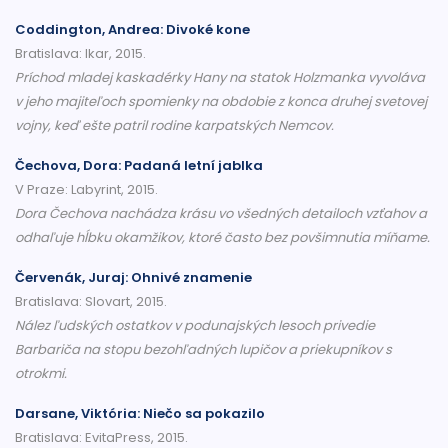
Coddington, Andrea: Divoké kone
Bratislava: Ikar, 2015.
Príchod mladej kaskadérky Hany na statok Holzmanka vyvoláva
v jeho majiteľoch spomienky na obdobie z konca druhej svetovej
vojny, keď ešte patril rodine karpatských Nemcov.
Čechova, Dora: Padaná letní jablka
V Praze: Labyrint, 2015.
Dora Čechova nachádza krásu vo všedných detailoch vzťahov a
odhaľuje hĺbku okamžikov, ktoré často bez povšimnutia míňame.
Červenák, Juraj: Ohnivé znamenie
Bratislava: Slovart, 2015.
Nález ľudských ostatkov v podunajských lesoch privedie
Barbariča na stopu bezohľadných lupičov a priekupníkov s
otrokmi.
Darsane, Viktória: Niečo sa pokazilo
Bratislava: EvitaPress, 2015.