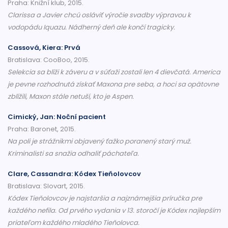
Praha: Knižní klub, 2015.
Clarissa a Javier chcú osláviť výročie svadby výpravou k
vodopádu Iquazu. Nádherný deň ale končí tragicky.
Cassová, Kiera: Prvá
Bratislava: CooBoo, 2015.
Selekcia sa blíži k záveru a v súťaži zostali len 4 dievčatá. America
je pevne rozhodnutá získať Maxona pre seba, a hoci sa opätovne
zblížili, Maxon stále netuší, kto je Aspen.
Cimický, Jan: Noční pacient
Praha: Baronet, 2015.
Na poli je strážnikmi objavený ťažko poranený starý muž.
Kriminalisti sa snažia odhaliť páchateľa.
Clare, Cassandra: Kódex Tieňolovcov
Bratislava: Slovart, 2015.
Kódex Tieňolovcov je najstaršia a najznámejšia príručka pre
každého nefila. Od prvého vydania v 13. storočí je Kódex najlepším
priateľom každého mladého Tieňolovca.