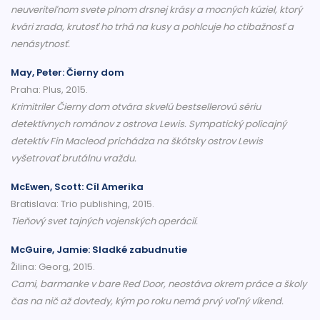
neuveriteľnom svete plnom drsnej krásy a mocných kúziel, ktorý
kvári zrada, krutosť ho trhá na kusy a pohlcuje ho ctibažnosť a
nenásytnosť.
May, Peter: Čierny dom
Praha: Plus, 2015.
Krimitriler Čierny dom otvára skvelú bestsellerovú sériu
detektívnych románov z ostrova Lewis. Sympatický policajný
detektív Fin Macleod prichádza na škótsky ostrov Lewis
vyšetrovať brutálnu vraždu.
McEwen, Scott: Cíl Amerika
Bratislava: Trio publishing, 2015.
Tieňový svet tajných vojenských operácií.
McGuire, Jamie: Sladké zabudnutie
Žilina: Georg, 2015.
Cami, barmanke v bare Red Door, neostáva okrem práce a školy
čas na nič až dovtedy, kým po roku nemá prvý voľný víkend.