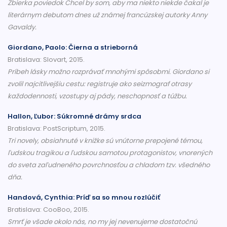
Zbierka poviedok Chcel by som, aby ma niekto niekde čakal je
literárnym debutom dnes už známej francúzskej autorky Anny
Gavaldy.
Giordano, Paolo: Čierna a strieborná
Bratislava: Slovart, 2015.
Príbeh lásky možno rozprávať mnohými spôsobmi. Giordano si
zvolil najcitlivejšiu cestu: registruje ako seizmograf otrasy
každodennosti, vzostupy aj pády, neschopnosť a túžbu.
Hallon, Ľubor: Súkromné drámy srdca
Bratislava: PostScriptum, 2015.
Tri novely, obsiahnuté v knižke sú vnútorne prepojené témou,
ľudskou tragikou a ľudskou samotou protagonistov, vnorených
do sveta zaľudneného povrchnosťou a chladom tzv. všedného
dňa.
Handová, Cynthia: Príď sa so mnou rozlúčiť
Bratislava: CooBoo, 2015.
Smrť je všade okolo nás, no my jej nevenujeme dostatočnú