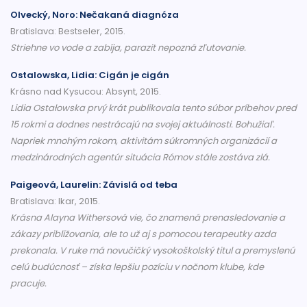
Olvecký, Noro: Nečakaná diagnóza
Bratislava: Bestseler, 2015.
Striehne vo vode a zabíja, parazit nepozná zľutovanie.
Ostalowska, Lidia: Cigán je cigán
Krásno nad Kysucou: Absynt, 2015.
Lidia Ostałowska prvý krát publikovala tento súbor príbehov pred
15 rokmi a dodnes nestrácajú na svojej aktuálnosti. Bohužiaľ.
Napriek mnohým rokom, aktivitám súkromných organizácií a
medzinárodných agentúr situácia Rómov stále zostáva zlá.
Paigeová, Laurelin: Závislá od teba
Bratislava: Ikar, 2015.
Krásna Alayna Withersová vie, čo znamená prenasledovanie a
zákazy približovania, ale to už aj s pomocou terapeutky azda
prekonala. V ruke má novučičký vysokoškolský titul a premyslenú
celú budúcnosť – získa lepšiu pozíciu v nočnom klube, kde
pracuje.