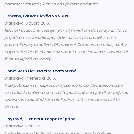
pozornosť dovtedy, kým sa nás priamo nedotýka...
Hawkns, Paula: Dievča vo vlaku
Bratislava: Slovart, 2015.
Rachel každé ráno cestuje tým istým vlakom do Londýna. Vie, že
pri jednom návestidle spoj vždy zastaví a že si chvíľu môže
prezerať domy s malými záhradkami. Dokonca má pocit, akoby
obyvateľov jedného z nich už poznala. Volá ich Jess a Jason a ich
život sa jej zdá dokonalý.
Horst, Jorn Lier: Na zimu zatvorené
Bratislava: Premedia, 2015.
Nad pobrežím sa rozprestiera jesenná hmla. Ove Bakkerud sa
rozhodol, že strávi na chate ešte posledný pokojný víkend, kým ju
uzavrie na zimu. Keď tam však príde, zistí, že sa do nej niekto
vlámal.
Hoytová, Elizabeth: Leopardí princ
Bratislava: Ikar, 2015.
Lady Georgina Maitlandová nechce manžela. Potrebuje