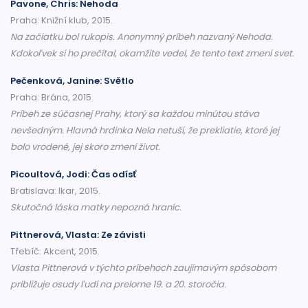
Pavone, Chris: Nehoda
Praha: Knižní klub, 2015.
Na začiatku bol rukopis. Anonymný príbeh nazvaný Nehoda.
Kdokoľvek si ho prečítal, okamžite vedel, že tento text zmení svet.
Pečenková, Janine: Světlo
Praha: Brána, 2015.
Príbeh ze súčasnej Prahy, ktorý sa každou minútou stáva
nevšedným. Hlavná hrdinka Nela netuší, že prekliatie, ktoré jej
bolo vrodené, jej skoro zmení život.
Picoultová, Jodi: Čas odísť
Bratislava: Ikar, 2015.
Skutočná láska matky nepozná hraníc.
Pittnerová, Vlasta: Ze závisti
Třebíč: Akcent, 2015.
Vlasta Pittnerová v týchto príbehoch zaujímavým spôsobom
približuje osudy ľudí na prelome 19. a 20. storočia.