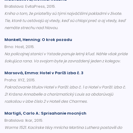
Bratislava: EvitaPress, 2015.
Kniha o tom, že priateľky sú tými najväčšími pokladmi v živote.
Tie, ktoré tu ostávajú aj vtedy, keď sú chlapi preč a aj vtedy, keď
nemáte strechu nad hlavou.
Mankell, Henning: O krok pozadu
Brno: Host, 2015.
Na policajnej stanici v Ystade panuje letný kľud. Náhle však príde
šokujúca rana. Vo svojom byte je zavraždený jeden z kolegov.
Marsová, Emma: Hotel v Paríži izba č. 3
Praha: XYZ, 2015.
Pokračovanie titulov Hotel v Paríži: izba č. 1 a Hotel v Paríži: izba č.
2! Krásna Annabelle a charizmatický Louis sa obdarúvajú
rozkošou v izbe číslo 2 v Hoteli des Charmes.
Martigli, Carlo A.: Sprisahanie mocných
Bratislava: Ikar, 2015.
Worms 1521. Kacírske tézy mnícha Martina Luthera postavili do