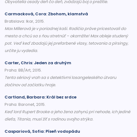
Obyvatelia osady deň čo deň, zvádzajú boj o prežitie.
Carmacková, Cora: Zbohom, klamstvá
Bratislava: Ikar, 2015.
Max Millerová je v poriadnej kaši. Rodičia práve pricestovali do
mesta a chcú sa s ňou stretnúť – okamžite! Max obleje studený
pot. Veď keď zbadajú jej prefarbené vlasy, tetovania a pírsingy,
určite ju vydedia.
Carter, Chris: Jeden za druhým
Praha: BB/Art, 2015.
Tento sériový vrah sa s detektívmi losangeleského útvaru
zločinov od začiatku hraje.
Cartland, Barbara: Král bez srdce
Praha: Baronet, 2015.
Keď lord Rupert Brooke a jeho žena zahynú pri nehode, ich jediné
dieťa, Titania, musí žiť s rodinou svojho strýka.
Caspariová, Sofia: Píseň vodopádu