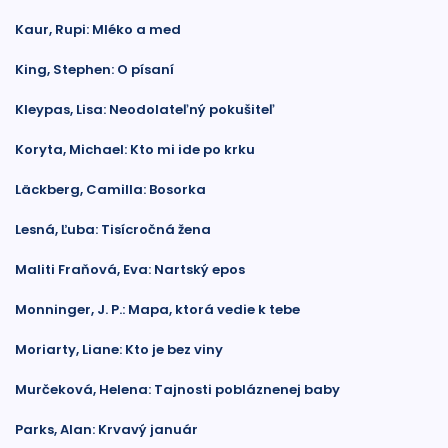
Kaur, Rupi: Mléko a med
King, Stephen: O písaní
Kleypas, Lisa: Neodolateľný pokušiteľ
Koryta, Michael: Kto mi ide po krku
Läckberg, Camilla: Bosorka
Lesná, Ľuba: Tisícročná žena
Maliti Fraňová, Eva: Nartský epos
Monninger, J. P.: Mapa, ktorá vedie k tebe
Moriarty, Liane: Kto je bez viny
Murčeková, Helena: Tajnosti pobláznenej baby
Parks, Alan: Krvavý január