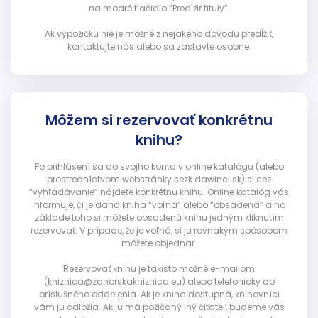
na modré tlačidlo “Predĺžiť tituly”.
Ak výpožičku nie je možné z nejakého dôvodu predĺžiť,
kontaktujte nás alebo sa zastavte osobne.
Môžem si rezervovať konkrétnu
knihu?
Po prihlásení sa do svojho konta v online katalógu (alebo
prostredníctvom webstránky sezk.dawinci.sk) si cez
“vyhľadávanie” nájdete konkrétnu knihu. Online katalóg vás
informuje, či je daná kniha “voľná” alebo “obsadená” a na
základe toho si môžete obsadenú knihu jedným kliknutím
rezervovať. V prípade, že je voľná, si ju rovnakým spôsobom
môžete objednať.
Rezervovať knihu je takisto možné e-mailom
(kniznica@zahorskakniznica.eu) alebo telefonicky do
príslušného oddelenia. Ak je kniha dostupná, knihovníci
vám ju odložia. Ak ju má požičaný iný čitateľ, budeme vás