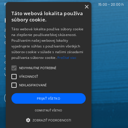
Piatok
15.00 - 20.00 h
×
Táto webová lokalita používa
Kontakt
súbory cookie.
Táto webová lokalita používa súbory cookie
Záhorská knižnica
na zlepšenie používateľskej skúsenosti.
Vajanského 28
Používaním našej webovej lokality
905 01 Senica
vyjadrujete súhlas s používaním všetkých
súborov cookie v súlade s našimi zásadami
odd. beletrie 034/654 3780
používania súborov cookie.
Prečítať viac
odd. odbornej literatúry 034/651 2710
NEVYHNUTNE POTREBNÉ
odd. pre deti a mládež 034/654 6519
Viac kontaktov nájdete
TU
.
VÝKONNOSŤ
NEKLASIFIKOVANÉ
PRIJAŤ VŠETKO
ODMIETNUŤ VŠETKO
ZOBRAZIŤ PODROBNOSTI