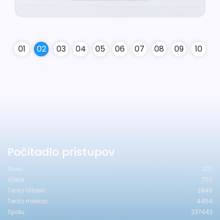
0
1
0
2
0
3
0
4
0
5
0
6
0
7
0
8
0
9
10
Počítadlo prístupov
Dnes
202
Včera
753
Tento týždeň
2946
Tento mesiac
4454
Spolu
237443