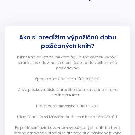
Ako si predĺžim výpožičnú dobu
požičaných kníh?
Kliknite na odkaz online katalógu alebo otvorte webovú
stránku sezk.dawinci.sk a prihláste sa do vášho konta
nasledovne:
Vpravo hore kliknite na “Prihlásiť sa”:
Číslo preukazu: číslo čiarového kódu na zadnej strane
vášho preukazu.
Heslo: vaše priezvisko s diakritikou.
(Napríklad: Jozef Mrkvička bude mať heslo “Mrkvička”.).
Po prihlásení uvidíte zoznam vypožičaných kníh. Na ľavej
strane označte tie, ktoré si želáte predĺžiť a následne kliknite