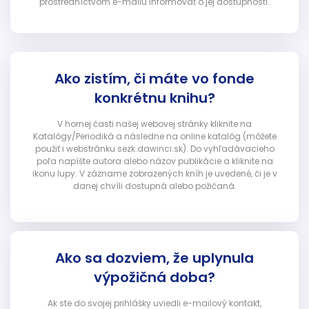
prostredníctvom e-mailu informovať o jej dostupnosti.
Ako zistím, či máte vo fonde
konkrétnu knihu?
V hornej časti našej webovej stránky kliknite na
Katalógy/Periodiká a následne na online katalóg (môžete
použiť i webstránku sezk.dawinci.sk). Do vyhľadávacieho
poľa napíšte autora alebo názov publikácie a kliknite na
ikonu lupy. V zázname zobrazených kníh je uvedené, či je v
danej chvíli dostupná alebo požičaná.
Ako sa dozviem, že uplynula
výpožičná doba?
Ak ste do svojej prihlášky uviedli e-mailový kontakt,