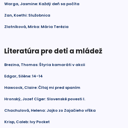
Warga, Jasmine: Každý deň sa počíta
Zan, Koethi: Služobnica
Zlatníková, Mirka: Mária Terézia
Literatúra pre deti a mládež
Brezina, Thomas: Štyria kamaráti v akcii
Edgar, Silène: 14-14
Hawcock, Claire: Čítaj mi pred spaním
Hronský, Jozef Cíger: Slovenské povesti I.
Chachulová, Helena: Jajko zo Zajačieho vŕška
Krisp, Caleb: Ivy Pocket