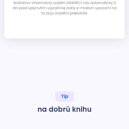
knižnično-informačný systém DAWINCI vás automaticky 3
dni pred uplynutím výpožičnej doby e-mailom upozorní na
to, že ju onedlho prekročíte.
Tip
na dobrú knihu