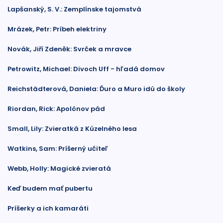
Lapšanský, S. V.: Zemplínske tajomstvá
Mrázek, Petr: Príbeh elektriny
Novák, Jiří Zdeněk: Svrček a mravce
Petrowitz, Michael: Divoch Uff - hľadá domov
Reichstädterová, Daniela: Ďuro a Muro idú do školy
Riordan, Rick: Apolónov pád
Small, Lily: Zvieratká z Kúzelného lesa
Watkins, Sam: Príšerný učiteľ
Webb, Holly: Magické zvieratá
Keď budem mať pubertu
Príšerky a ich kamaráti