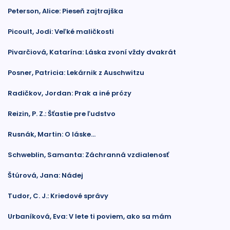
Peterson, Alice: Pieseň zajtrajška
Picoult, Jodi: Veľké maličkosti
Pivarčiová, Katarína: Láska zvoní vždy dvakrát
Posner, Patricia: Lekárnik z Auschwitzu
Radičkov, Jordan: Prak a iné prózy
Reizin, P. Z.: Šťastie pre ľudstvo
Rusnák, Martin: O láske...
Schweblin, Samanta: Záchranná vzdialenosť
Štúrová, Jana: Nádej
Tudor, C. J.: Kriedové správy
Urbaníková, Eva: V lete ti poviem, ako sa mám