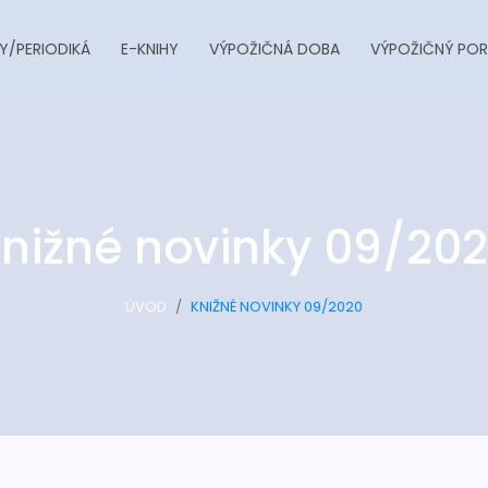
Y/PERIODIKÁ
E-KNIHY
VÝPOŽIČNÁ DOBA
VÝPOŽIČNÝ POR
nižné novinky 09/20
ÚVOD
KNIŽNÉ NOVINKY 09/2020