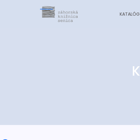
KATALÓG
K