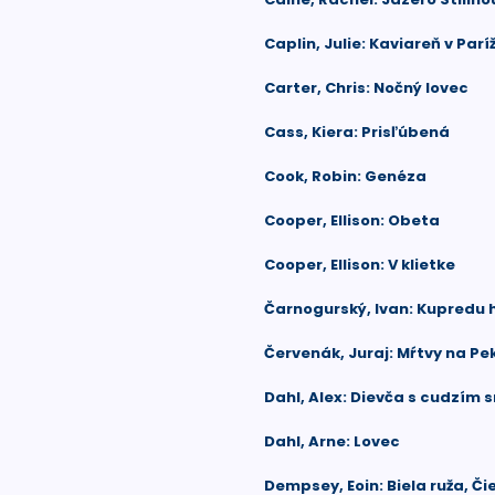
Caplin, Julie: Kaviareň v Paríž
Carter, Chris: Nočný lovec
Cass, Kiera: Prisľúbená
Cook, Robin: Genéza
Cooper, Ellison: Obeta
Cooper, Ellison: V klietke
Čarnogurský, Ivan: Kupredu 
Červenák, Juraj: Mŕtvy na P
Dahl, Alex: Dievča s cudzím
Dahl, Arne: Lovec
Dempsey, Eoin: Biela ruža, Či