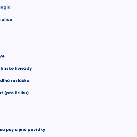
lógia
 ulice
ive
rlínske hviezdy
 dlhú rozlúčku
t (pro Brilku)
se psy a jiné povídky