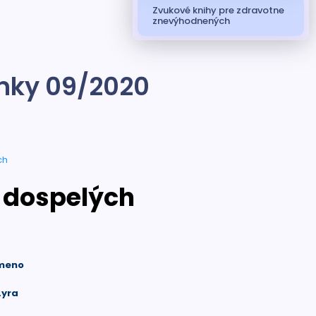
Zvukové knihy pre zdravotne
znevýhodnených
inky 09/2020
ch
e dospelých
 meno
Lyra