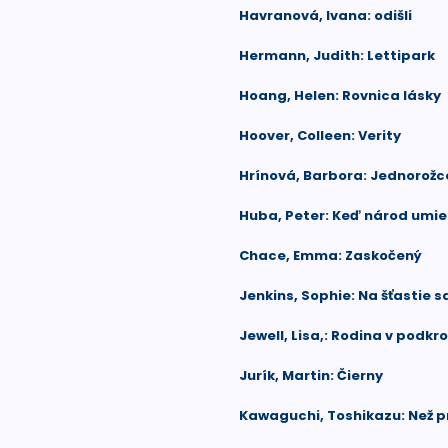
Havranová, Ivana: odišli
Hermann, Judith: Lettipark
Hoang, Helen: Rovnica lásky
Hoover, Colleen: Verity
Hrínová, Barbora: Jednorožc
Huba, Peter: Keď národ umie
Chace, Emma: Zaskočený
Jenkins, Sophie: Na šťastie 
Jewell, Lisa,: Rodina v podkro
Jurík, Martin: Čierny
Kawaguchi, Toshikazu: Než p