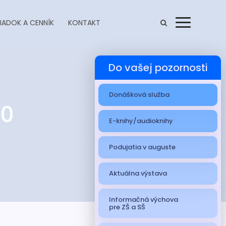
IADOK A CENNÍK
KONTAKT
Menu
Do vašej pozornosti
Donášková služba
20
E-knihy/audioknihy
Podujatia v auguste
Aktuálna výstava
Informačná výchova
pre ZŠ a SŠ