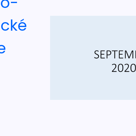
no-
ické
e