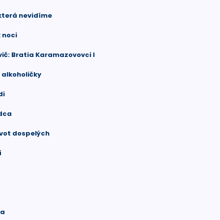
 která nevidíme
 noci
vič: Bratia Karamazovovci I
 alkoholičky
di
rdca
ivot dospelých
í
ia