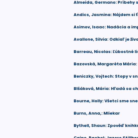
Almeida, Germano: Príbehy 
Andics, Jasmina: Nájdem si 
Asimov, Isaac: Nadácia a i
Avallone, Silvia: Odkiaľ je ži
Barreau, Nicolas: Ľúbostné l
Bazovská, Margaréta Mária: 
Beniczky, Vojtech: Stopy v s
Blšáková, Mária: Hľadá sa chl
Bourne, Holly: Všetci sme sn
Burns, Anna,: Mliekar
Bythell, Shaun: Zpověď knih
Caine, Rachel: Jazero Stillh