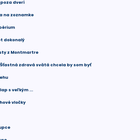
spoza dverí
ťa na zoznamke
mpérium
vot dokonalý
isty z Montmartre
Šťastná zdravá svätá chcela by som byť
nehu
ap s veľkým ...
ehové vločky
kupce
ouse