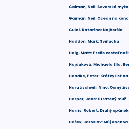
Gaiman, Neil: Severská myto
Gaiman, Neil: Oceán na konci
Gulai, Katarína: Najhoršia
Haddon, Mark: Sviňucha
Haig, Matt: Prečo zostať naž
Hajduková, Michaela Ella: Be
Handke, Peter: Krátky list na
Haratischwili, Nino: Osmý živo
Harper, Jane: Stratený muž
Harris, Robert: Druhý spánok
Hašek, Jaroslav: Můj obchod 