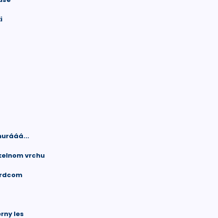
i
hurááá...
ekelnom vrchu
 srdcom
erny les