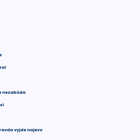
e
ral
sa nezabúda
ví
ravda vyjde najevo