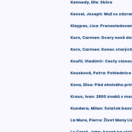
Kennedy, Elle: Skóre
Kessel, Joseph: Muž so zázr
Kleypas, Lisa: Prenasledova
Korn, Carmen: Dcery nové d
Korn, Carmen: Konec starýc
Kouřil, Vladimír: Cesty clono
Kousková, Petra: Pohlednice 
Kova, Elise: Pád ohnivého pr
Kraus, Ivan: 2800 znaků s m
Kundera, Milan: Sviatok bez
La Mure, Pierre: Život Mony Li
Le Carré, John: Agent na cizí