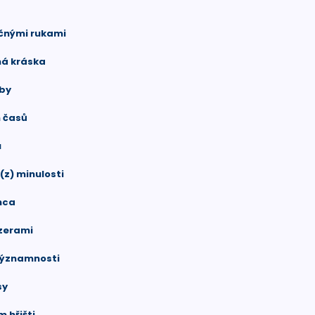
ačnými rukami
ná kráska
oby
h časů
u
(z) minulosti
inca
ezerami
významnosti
sy
m hřišti