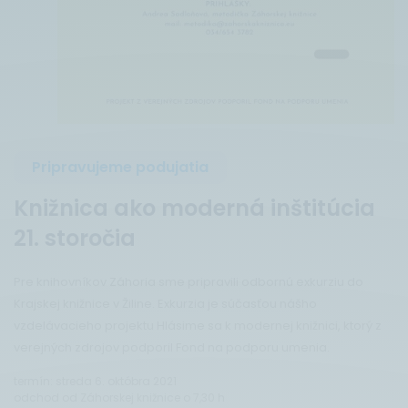
Pripravujeme podujatia
Knižnica ako moderná inštitúcia
21. storočia
Pre knihovníkov Záhoria sme pripravili odbornú exkurziu do
Krajskej knižnice v Žiline. Exkurzia je súčasťou nášho
vzdelávacieho projektu Hlásime sa k modernej knižnici, ktorý z
verejných zdrojov podporil Fond na podporu umenia.
termín: streda 6. októbra 2021
odchod od Záhorskej knižnice o 7,30 h