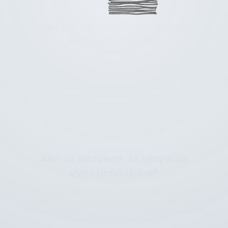
Ako zistím, či máte vo fonde
konkrétnu knihu?
V hornej časti našej webovej stránky kliknite na
Katalógy/Periodiká a následne na online katalóg (môžete
použiť i webstránku sezk.dawinci.sk). Do vyhľadávacieho
poľa napíšte autora alebo názov publikácie a kliknite na
ikonu lupy. V zázname zobrazených kníh je uvedené, či je v
danej chvíli dostupná alebo požičaná.
Ako sa dozviem, že uplynula
výpožičná doba?
Ak ste do svojej prihlášky uviedli e-mailový kontakt,
knižnično-informačný systém DAWINCI vás automaticky 3
dni pred uplynutím výpožičnej doby e-mailom upozorní na
to, že ju onedlho prekročíte.