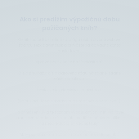
Ako si predĺžim výpožičnú dobu
požičaných kníh?
Kliknite na odkaz online katalógu alebo otvorte webovú
stránku sezk.dawinci.sk a prihláste sa do vášho konta
nasledovne:
Vpravo hore kliknite na “Prihlásiť sa”:
Číslo preukazu: číslo čiarového kódu na zadnej strane
vášho preukazu.
Heslo: vaše priezvisko s diakritikou.
(Napríklad: Jozef Mrkvička bude mať heslo “Mrkvička”.).
Po prihlásení uvidíte zoznam vypožičaných kníh. Na ľavej
strane označte tie, ktoré si želáte predĺžiť a následne kliknite
na modré tlačidlo “Predĺžiť tituly”.
Ak výpožičku nie je možné z nejakého dôvodu predĺžiť,