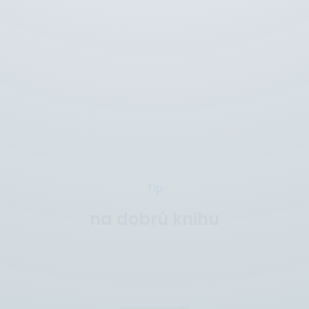
Tip
na dobrú knihu