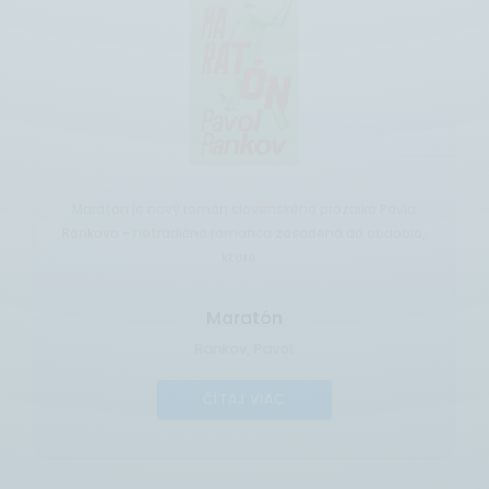
atón je nový román slovenského prozaika Pavla
Sprievo
va - netradičná romanca zasadená do obdobia,
Kukuč
ktoré...
Maratón
Rankov, Pavol
ČÍTAJ VIAC