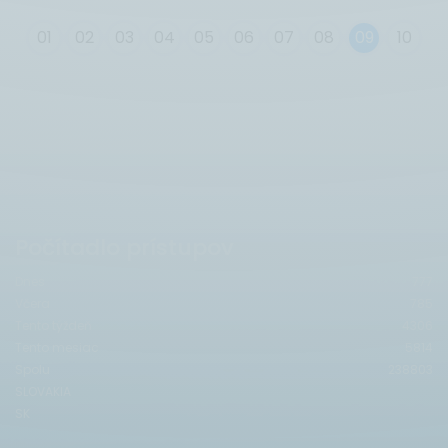
0
1
0
2
0
3
0
4
0
5
0
6
0
7
0
8
0
9
10
Počítadlo prístupov
Dnes
777
Včera
785
Tento týždeň
4306
Tento mesiac
5814
Spolu
238803
SLOVAKIA
SK