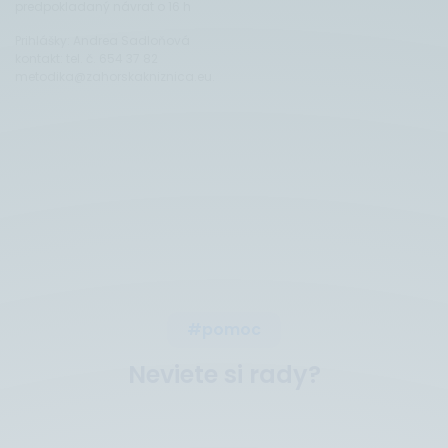
predpokladaný návrat o 16 h
Prihlášky: Andrea Sadloňová
kontakt: tel. č. 654 37 82
metodika@zahorskakniznica.eu.
#pomoc
Neviete si rady?