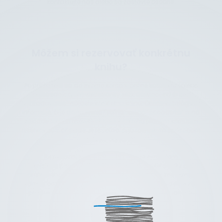
kontaktujte nás alebo sa zastavte osobne.
Môžem si rezervovať konkrétnu
knihu?
Po prihlásení sa do svojho konta v online katalógu (alebo
prostredníctvom webstránky sezk.dawinci.sk) si cez
“vyhľadávanie” nájdete konkrétnu knihu. Online katalóg vás
informuje, či je daná kniha “voľná” alebo “obsadená” a na
základe toho si môžete obsadenú knihu jedným kliknutím
rezervovať. V prípade, že je voľná, si ju rovnakým spôsobom
môžete objednať.
Rezervovať knihu je takisto možné e-mailom
(kniznica@zahorskakniznica.eu) alebo telefonicky do
príslušného oddelenia. Ak je kniha dostupná, knihovníci
vám ju odložia. Ak ju má požičaný iný čitateľ, budeme vás
prostredníctvom e-mailu informovať o jej dostupnosti.