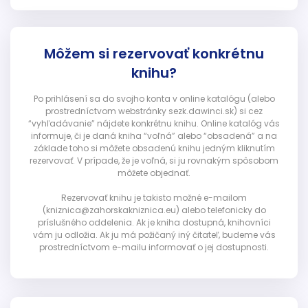
Môžem si rezervovať konkrétnu
knihu?
Po prihlásení sa do svojho konta v online katalógu (alebo
prostredníctvom webstránky sezk.dawinci.sk) si cez
“vyhľadávanie” nájdete konkrétnu knihu. Online katalóg vás
informuje, či je daná kniha “voľná” alebo “obsadená” a na
základe toho si môžete obsadenú knihu jedným kliknutím
rezervovať. V prípade, že je voľná, si ju rovnakým spôsobom
môžete objednať.
Rezervovať knihu je takisto možné e-mailom
(kniznica@zahorskakniznica.eu) alebo telefonicky do
príslušného oddelenia. Ak je kniha dostupná, knihovníci
vám ju odložia. Ak ju má požičaný iný čitateľ, budeme vás
prostredníctvom e-mailu informovať o jej dostupnosti.