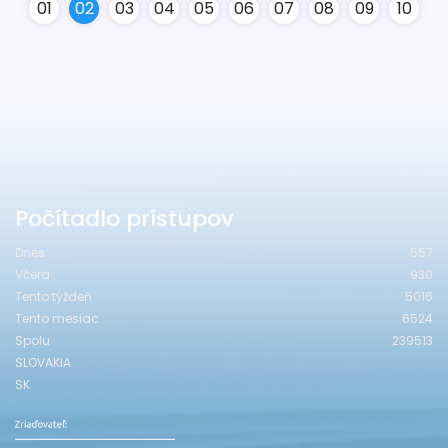
0
1
0
2
0
3
0
4
0
5
0
6
0
7
0
8
0
9
10
Počítadlo prístupov
Dnes
557
Včera
930
Tento týždeň
5016
Tento mesiac
6524
Spolu
239513
SLOVAKIA
SK