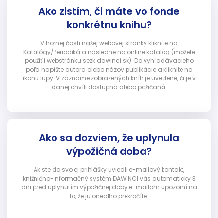
Ako zistím, či máte vo fonde
konkrétnu knihu?
V hornej časti našej webovej stránky kliknite na
Katalógy/Periodiká a následne na online katalóg (môžete
použiť i webstránku sezk.dawinci.sk). Do vyhľadávacieho
poľa napíšte autora alebo názov publikácie a kliknite na
ikonu lupy. V zázname zobrazených kníh je uvedené, či je v
danej chvíli dostupná alebo požičaná.
Ako sa dozviem, že uplynula
výpožičná doba?
Ak ste do svojej prihlášky uviedli e-mailový kontakt,
knižnično-informačný systém DAWINCI vás automaticky 3
dni pred uplynutím výpožičnej doby e-mailom upozorní na
to, že ju onedlho prekročíte.