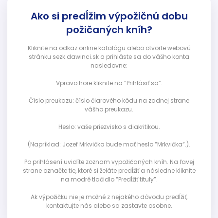
Ako si predĺžim výpožičnú dobu
požičaných kníh?
Kliknite na odkaz online katalógu alebo otvorte webovú
stránku sezk.dawinci.sk a prihláste sa do vášho konta
nasledovne:
Vpravo hore kliknite na “Prihlásiť sa”:
Číslo preukazu: číslo čiarového kódu na zadnej strane
vášho preukazu.
Heslo: vaše priezvisko s diakritikou.
(Napríklad: Jozef Mrkvička bude mať heslo “Mrkvička”.).
Po prihlásení uvidíte zoznam vypožičaných kníh. Na ľavej
strane označte tie, ktoré si želáte predĺžiť a následne kliknite
na modré tlačidlo “Predĺžiť tituly”.
Ak výpožičku nie je možné z nejakého dôvodu predĺžiť,
kontaktujte nás alebo sa zastavte osobne.