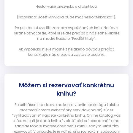
Heslo: vaše priezvisko s diakritikou.
(Napríklad: Jozef Mrkvička bude mať heslo “Mrkvička”.).
Po prihlásení uvidíte zoznam vypožičaných kníh. Na ľavej
strane označte tie, ktoré si želáte predĺžiť a následne kliknite
na modré tlačidlo “Predĺžiť tituly”.
Ak výpožičku nie je možné z nejakého dôvodu predĺžiť,
kontaktujte nás alebo sa zastavte osobne.
Môžem si rezervovať konkrétnu
knihu?
Po prihlásení sa do svojho konta v online katalógu (alebo
prostredníctvom webstránky sezk.dawinci.sk) si cez
“vyhľadávanie” nájdete konkrétnu knihu. Online katalóg vás
informuje, či je daná kniha “voľná” alebo “obsadená” a na
základe toho si môžete obsadenú knihu jedným kliknutím
rezervovať. V prípade, že je voľná, si ju rovnakým spôsobom