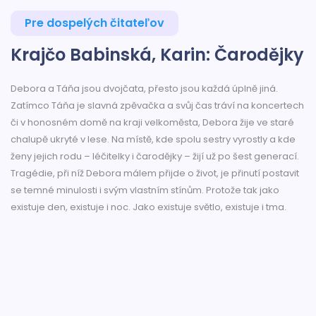
Pre dospelých čitateľov
Krajčo Babinská, Karin: Čarodějky
Debora a Táňa jsou dvojčata, přesto jsou každá úplně jiná.
Zatímco Táňa je slavná zpěvačka a svůj čas tráví na koncertech
či v honosném domě na kraji velkoměsta, Debora žije ve staré
chalupě ukryté v lese. Na místě, kde spolu sestry vyrostly a kde
ženy jejich rodu – léčitelky i čarodějky – žijí už po šest generací.
Tragédie, při níž Debora málem přijde o život, je přinutí postavit
se temné minulosti i svým vlastním stínům. Protože tak jako
existuje den, existuje i noc. Jako existuje světlo, existuje i tma.