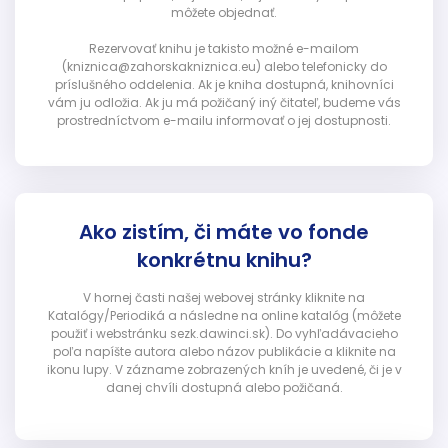
môžete objednať.
Rezervovať knihu je takisto možné e-mailom
(kniznica@zahorskakniznica.eu) alebo telefonicky do
príslušného oddelenia. Ak je kniha dostupná, knihovníci
vám ju odložia. Ak ju má požičaný iný čitateľ, budeme vás
prostredníctvom e-mailu informovať o jej dostupnosti.
Ako zistím, či máte vo fonde
konkrétnu knihu?
V hornej časti našej webovej stránky kliknite na
Katalógy/Periodiká a následne na online katalóg (môžete
použiť i webstránku sezk.dawinci.sk). Do vyhľadávacieho
poľa napíšte autora alebo názov publikácie a kliknite na
ikonu lupy. V zázname zobrazených kníh je uvedené, či je v
danej chvíli dostupná alebo požičaná.