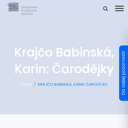
Krajčo Babinská,
Karin: Čarodějky
ÚVOD
KRAJČO BABINSKÁ, KARIN: ČARODĚJKY