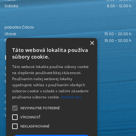
Sobota
8.00 - 12.00 h
pobočka Čáčov
Utorok
15.00 - 20.00 h
Piatok
15.00 - 20.00 h
×
Táto webová lokalita používa
Kontakt
súbory cookie.
Táto webová lokalita používa súbory cookie
Záhorská knižnica
na zlepšenie používateľskej skúsenosti.
Vajanského 28
Používaním našej webovej lokality
905 01 Senica
vyjadrujete súhlas s používaním všetkých
súborov cookie v súlade s našimi zásadami
odd. beletrie 034/654 3780
používania súborov cookie.
Prečítať viac
odd. odbornej literatúry 034/651 2710
NEVYHNUTNE POTREBNÉ
odd. pre deti a mládež 034/654 6519
Viac kontaktov nájdete
TU
.
VÝKONNOSŤ
NEKLASIFIKOVANÉ