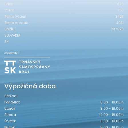
Dnes
679
Včera
753
Tento týždeň
3423
Tento mesiac
4931
Spolu
237920
SLOVAKIA
SK
Výpožičná doba
Senica
Pondelok
8.00 - 18.00 h
Utorok
8.00 - 18.00 h
Streda
12.00 - 18.00 h
Štvrtok
8.00 - 18.00 h
Piatok
8.00 - 18.00 h