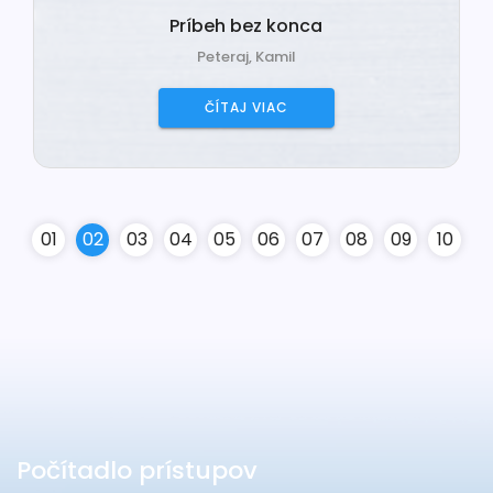
Príbeh bez konca
Peteraj, Kamil
ČÍTAJ VIAC
0
1
0
2
0
3
0
4
0
5
0
6
0
7
0
8
0
9
10
Počítadlo prístupov