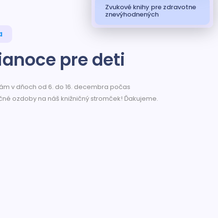
Zvukové knihy pre zdravotne
znevýhodnených
a
ianoce pre deti
 nám v dňoch od 6. do 16. decembra počas
očné ozdoby na náš knižničný stromček! Ďakujeme.