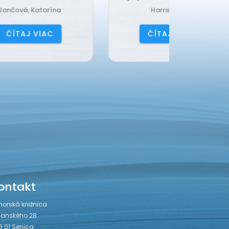
Harrison, Lisi
Čerňa
ČÍTAJ VIAC
ČÍ
ontakt
horská knižnica
janského 28
5 01 Senica