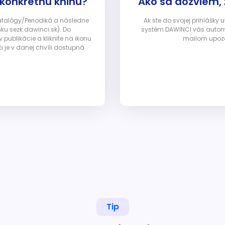
 konkrétnu knihu?
Ako sa dozviem,
Katalógy/Periodiká a následne
Ak ste do svojej prihlášky
nku sezk.dawinci.sk). Do
systém DAWINCI vás automa
ublikácie a kliknite na ikonu
mailom upozor
i je v danej chvíli dostupná
Tip