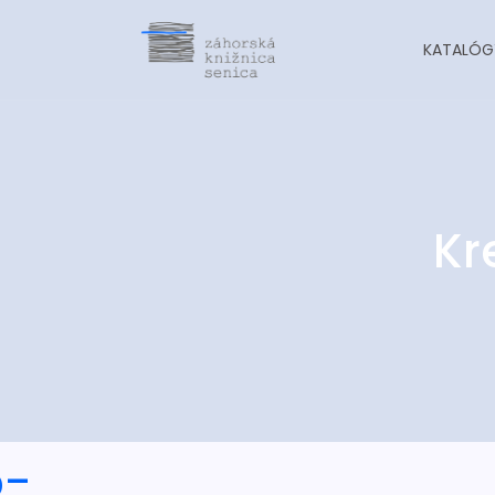
KATALÓG
Kr
o-