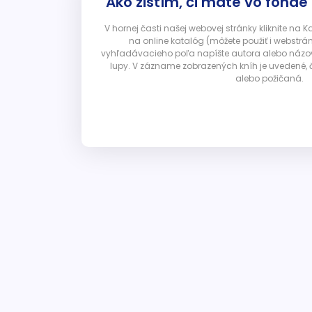
Ako zistím, či máte vo fonde
V hornej časti našej webovej stránky kliknite na 
na online katalóg (môžete použiť i webstrá
vyhľadávacieho poľa napíšte autora alebo názov p
lupy. V zázname zobrazených kníh je uvedené, č
alebo požičaná.