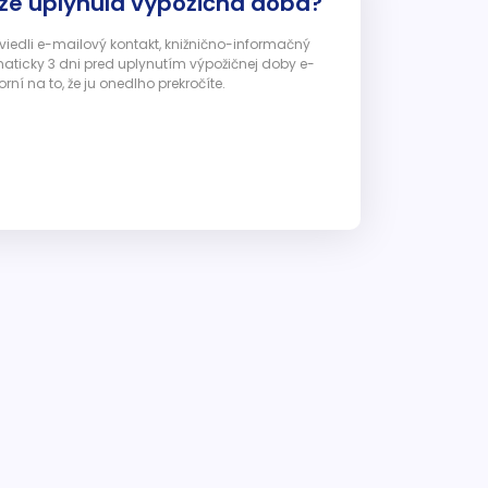
 že uplynula výpožičná doba?
 uviedli e-mailový kontakt, knižnično-informačný
ticky 3 dni pred uplynutím výpožičnej doby e-
ní na to, že ju onedlho prekročíte.