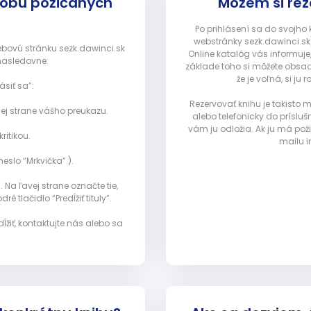
dobu požičaných
Môžem si rez
Po prihlásení sa do svojho
webstránky sezk.dawinci.sk)
webovú stránku sezk.dawinci.sk
Online katalóg vás informuje
nasledovne:
základe toho si môžete obsad
že je voľná, si 
ásiť sa”:
Rezervovať knihu je takisto
ej strane vášho preukazu.
alebo telefonicky do prísluš
vám ju odložia. Ak ju má pož
ritikou.
mailu i
eslo “Mrkvička”.).
Na ľavej strane označte tie,
ré tlačidlo “Predĺžiť tituly”.
ĺžiť, kontaktujte nás alebo sa