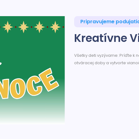
Pripravujeme podujati
Kreatívne V
Všetky deti vyzývame: Príďte k
otváracej doby a vytvorte vian