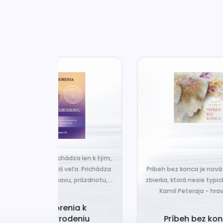
za len k tým,
Č
veľa. Prichádza
Príbeh bez konca je nová básnická
pr
 prázdnotu,...
zbierka, ktorá nesie typický rukopis
Kamil Peteraja - hravosť...
ia k
Ak
deniu
Príbeh bez konca