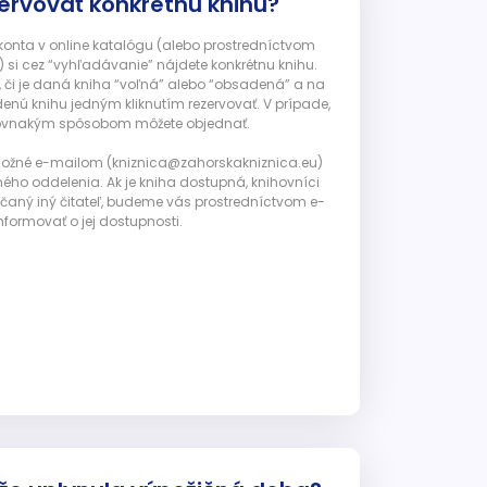
ervovať konkrétnu knihu?
 konta v online katalógu (alebo prostredníctvom
 si cez “vyhľadávanie” nájdete konkrétnu knihu.
, či je daná kniha “voľná” alebo “obsadená” a na
enú knihu jedným kliknutím rezervovať. V prípade,
ju rovnakým spôsobom môžete objednať.
 možné e-mailom (kniznica@zahorskakniznica.eu)
ného oddelenia. Ak je kniha dostupná, knihovníci
ičaný iný čitateľ, budeme vás prostredníctvom e-
nformovať o jej dostupnosti.