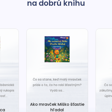
na dobrú knihu
o sa stane, keď malý mravček
íde o to, čo ho robí šťastným?
Čo sa stane, keď sa do tiche
Vydá sa...
zákutiny škriatkov prisťahuje ni
úplne nový? Babka Tvorilka..
o mravček Miško šťastie
hľadal
Babka Tvorilka