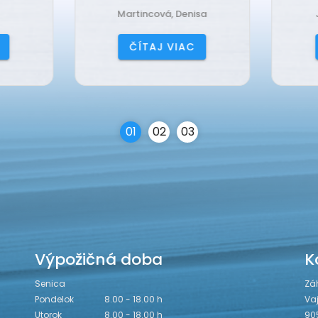
Martincová, Denisa
Jančová, Katarína
ČÍTAJ VIAC
ČÍTAJ VIAC
0
1
0
2
0
3
Výpožičná doba
K
Senica
Zá
Pondelok
8.00 - 18.00 h
Va
Utorok
8.00 - 18.00 h
90