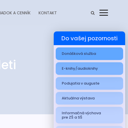
IADOK A CENNÍK
KONTAKT
Menu
Do vašej pozornosti
Donášková služba
eti
E-knihy/audioknihy
Podujatia v auguste
Aktuálna výstava
Informačná výchova
pre ZŠ a SŠ