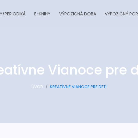
Y/PERIODIKÁ
E-KNIHY
VÝPOŽIČNÁ DOBA
VÝPOŽIČNÝ POR
eatívne Vianoce pre d
ÚVOD
KREATÍVNE VIANOCE PRE DETI