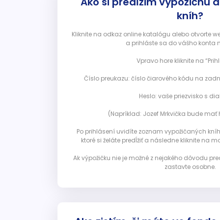
Ako si predĺžim výpožičnú 
kníh?
Kliknite na odkaz online katalógu alebo otvorte 
a prihláste sa do vášho konta 
Vpravo hore kliknite na “Prihl
Číslo preukazu: číslo čiarového kódu na zadn
Heslo: vaše priezvisko s diak
(Napríklad: Jozef Mrkvička bude mať h
Po prihlásení uvidíte zoznam vypožičaných kníh. 
ktoré si želáte predĺžiť a následne kliknite na mod
Ak výpožičku nie je možné z nejakého dôvodu pred
zastavte osobne.