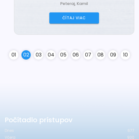
Peteraj, Kamil
ČÍTAJ VIAC
0
1
0
2
0
3
0
4
0
5
0
6
0
7
0
8
0
9
10
Počítadlo prístupov
Dnes
677
Včera
930