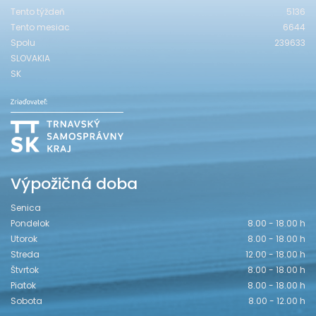
Tento týždeň
5136
Tento mesiac
6644
Spolu
239633
SLOVAKIA
SK
Výpožičná doba
Senica
Pondelok
8.00 - 18.00 h
Utorok
8.00 - 18.00 h
Streda
12.00 - 18.00 h
Štvrtok
8.00 - 18.00 h
Piatok
8.00 - 18.00 h
Sobota
8.00 - 12.00 h