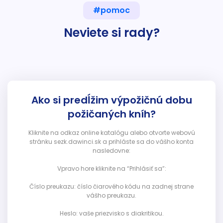
#pomoc
Neviete si rady?
Ako si predĺžim výpožičnú dobu
požičaných kníh?
Kliknite na odkaz online katalógu alebo otvorte webovú
stránku sezk.dawinci.sk a prihláste sa do vášho konta
nasledovne:
Vpravo hore kliknite na “Prihlásiť sa”:
Číslo preukazu: číslo čiarového kódu na zadnej strane
vášho preukazu.
Heslo: vaše priezvisko s diakritikou.