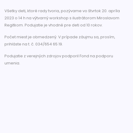
Všetky deti, ktoré rady tvoria, pozývame vo štvrtok 20. apríla
2023 o 14 h na výtvarný workshop s ilustrátorom Miroslavom
Regitkom. Podujatie je vhodné pre deti od 10 rokov.
Počet miest je obmedzený. V prípade záujmu sa, prosím,
prihláste na t. č. 034/654 65 19.
Podujatie z verejných zdrojov podporil Fond na podporu
umenia.