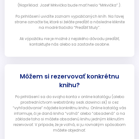
(Napríklad: Jozef Mrkvička bude mať heslo “Mrkvička”.).
Po prihlásení uvidíte zoznam vypožičaných kníh. Na ľavej
strane označte tie, ktoré si želáte predĺžiť a následne kliknite
na modré tlačidlo “Predĺžiť tituly”.
Ak výpožičku nie je možné z nejakého dôvodu predĺžiť,
kontaktujte nás alebo sa zastavte osobne.
Môžem si rezervovať konkrétnu
knihu?
Po prihlásení sa do svojho konta v online katalógu (alebo
prostredníctvom webstránky sezk.dawinci.sk) si cez
“vyhľadávanie” nájdete konkrétnu knihu. Online katalóg vás
informuje, či je daná kniha “voľná” alebo “obsadená” a na
základe toho si môžete obsadenú knihu jedným kliknutím
rezervovať. V prípade, že je voľná, si ju rovnakým spôsobom
môžete objednať.