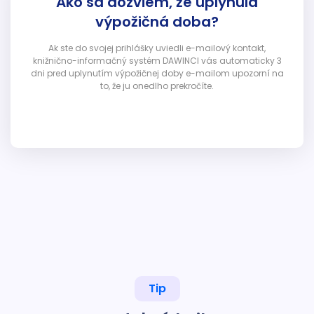
Ako sa dozviem, že uplynula
výpožičná doba?
Ak ste do svojej prihlášky uviedli e-mailový kontakt,
knižnično-informačný systém DAWINCI vás automaticky 3
dni pred uplynutím výpožičnej doby e-mailom upozorní na
to, že ju onedlho prekročíte.
Tip