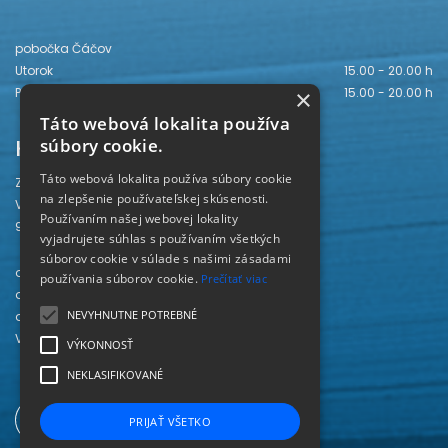
pobočka Čáčov
Utorok
15.00 - 20.00 h
×
Piatok
15.00 - 20.00 h
Táto webová lokalita používa
Kontakt
súbory cookie.
Táto webová lokalita používa súbory cookie
Záhorská knižnica
na zlepšenie používateľskej skúsenosti.
Vajanského 28
Používaním našej webovej lokality
905 01 Senica
vyjadrujete súhlas s používaním všetkých
súborov cookie v súlade s našimi zásadami
odd. beletrie 034/654 3780
používania súborov cookie.
Prečítať viac
odd. odbornej literatúry 034/651 2710
NEVYHNUTNE POTREBNÉ
odd. pre deti a mládež 034/654 6519
Viac kontaktov nájdete
TU
.
VÝKONNOSŤ
NEKLASIFIKOVANÉ
PRIJAŤ VŠETKO