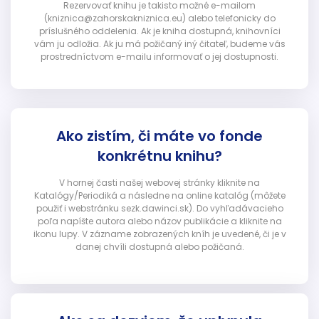
Rezervovať knihu je takisto možné e-mailom
(kniznica@zahorskakniznica.eu) alebo telefonicky do
príslušného oddelenia. Ak je kniha dostupná, knihovníci
vám ju odložia. Ak ju má požičaný iný čitateľ, budeme vás
prostredníctvom e-mailu informovať o jej dostupnosti.
Ako zistím, či máte vo fonde
konkrétnu knihu?
V hornej časti našej webovej stránky kliknite na
Katalógy/Periodiká a následne na online katalóg (môžete
použiť i webstránku sezk.dawinci.sk). Do vyhľadávacieho
poľa napíšte autora alebo názov publikácie a kliknite na
ikonu lupy. V zázname zobrazených kníh je uvedené, či je v
danej chvíli dostupná alebo požičaná.