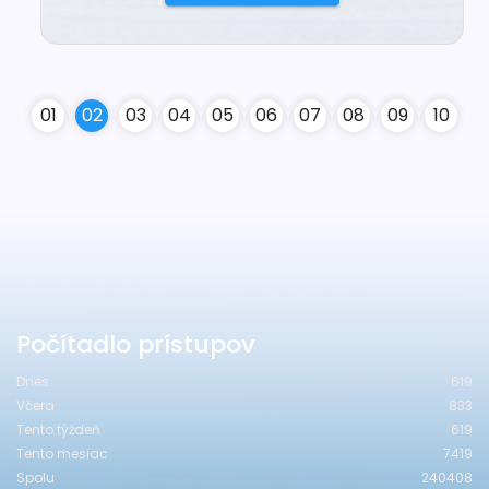
0
1
0
2
0
3
0
4
0
5
0
6
0
7
0
8
0
9
10
Počítadlo prístupov
Dnes
619
Včera
833
Tento týždeň
619
Tento mesiac
7419
Spolu
240408