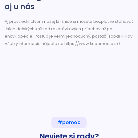
aj u nás
Aj prostredníctvom našej knižnice si môžete bezplatne sťahovať
tisíce detských kníh od rozprávkových príbehov až po
encyklopédie! Postup je veľmi jednoduchý, postačí zopár klikov.
Všetky informácie nájdete na https://www.kubomedia.sk/.
#pomoc
Neviete si rady?