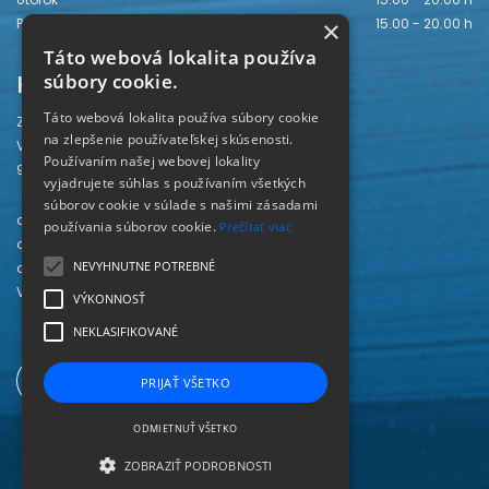
×
Piatok
15.00 - 20.00 h
Táto webová lokalita používa
Kontakt
súbory cookie.
Táto webová lokalita používa súbory cookie
Záhorská knižnica
na zlepšenie používateľskej skúsenosti.
Vajanského 28
Používaním našej webovej lokality
905 01 Senica
vyjadrujete súhlas s používaním všetkých
súborov cookie v súlade s našimi zásadami
odd. beletrie 034/654 3780
používania súborov cookie.
Prečítať viac
odd. odbornej literatúry 034/651 2710
NEVYHNUTNE POTREBNÉ
odd. pre deti a mládež 034/654 6519
Viac kontaktov nájdete
TU
.
VÝKONNOSŤ
NEKLASIFIKOVANÉ
PRIJAŤ VŠETKO
ODMIETNUŤ VŠETKO
ZOBRAZIŤ PODROBNOSTI