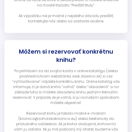
na modré tlačidlo “Predĺžiť tituly”.
Ak výpožičku nie je možné z nejakého dôvodu predĺžiť,
kontaktujte nás alebo sa zastavte osobne.
Môžem si rezervovať konkrétnu
knihu?
Po prihlásení sa do svojho konta v online katalógu (alebo
prostredníctvom webstránky sezk.dawinci.sk) si cez
“vyhľadávanie” nájdete konkrétnu knihu. Online katalóg vás
informuje, či je daná kniha “voľná” alebo “obsadená” a na
základe toho si môžete obsadenú knihu jedným kliknutím
rezervovať. V prípade, že je voľná, si ju rovnakým spôsobom
môžete objednať.
Rezervovať knihu je takisto možné e-mailom
(kniznica@zahorskakniznica.eu) alebo telefonicky do
príslušného oddelenia. Ak je kniha dostupná, knihovníci
vám ju odložia. Ak ju má požičaný iný čitateľ, budeme vás