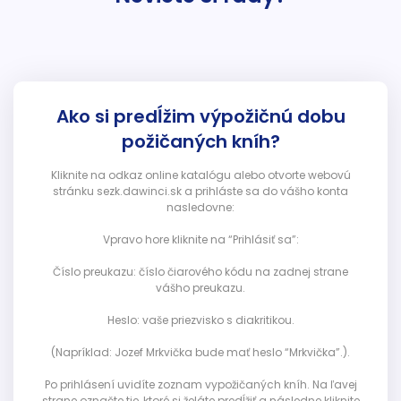
Ako si predĺžim výpožičnú dobu
požičaných kníh?
Kliknite na odkaz online katalógu alebo otvorte webovú
stránku sezk.dawinci.sk a prihláste sa do vášho konta
nasledovne:
Vpravo hore kliknite na “Prihlásiť sa”:
Číslo preukazu: číslo čiarového kódu na zadnej strane
vášho preukazu.
Heslo: vaše priezvisko s diakritikou.
(Napríklad: Jozef Mrkvička bude mať heslo “Mrkvička”.).
Po prihlásení uvidíte zoznam vypožičaných kníh. Na ľavej
strane označte tie, ktoré si želáte predĺžiť a následne kliknite