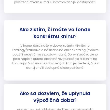
prostredníctvom e-mailu informovať o jej dostupnosti.
Ako zistím, či máte vo fonde
konkrétnu knihu?
V hornej časti našej webovej stránky kliknite na
Katalógy/Periodiká a následne na online katalóg (môžete
použiť i webstránku sezk.dawinci.sk). Do vyhľadávacieho
poľa napíšte autora alebo názov publikácie a kliknite na
ikonu lupy. V zázname zobrazených kníh je uvedené, či je v
danej chvíli dostupná alebo požičaná.
Ako sa dozviem, že uplynula
výpožičná doba?
Ak ste do svojej prihlášky uviedli e-mailový kontakt,