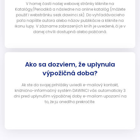
V hornej časti našej webovej stránky kliknite na
Katalógy/Periodiká a následne na online katalóg (môžete
použiť i webstránku sezk.dawinci.sk). Do vyhľadávacieho
poľa napíšte autora alebo názov publikácie a kliknite na
ikonu lupy. V zázname zobrazených kníh je uvedené, či je v
danej chvíli dostupná alebo požičaná.
Ako sa dozviem, že uplynula
výpožičná doba?
Ak ste do svojej prihlášky uviedli e-mailový kontakt,
knižnično-informačný systém DAWINCI vás automaticky 3
dni pred uplynutím výpožičnej doby e-mailom upozorní na
to, že ju onedlho prekročíte.