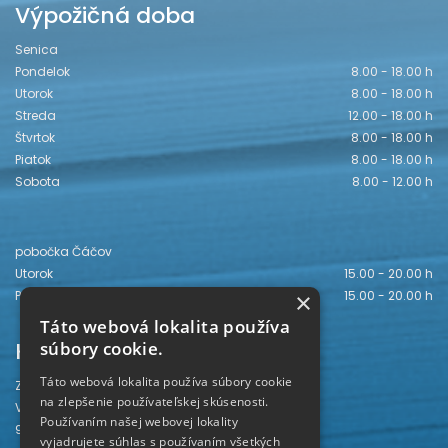
Výpožičná doba
Senica
Pondelok
8.00 - 18.00 h
Utorok
8.00 - 18.00 h
Streda
12.00 - 18.00 h
Štvrtok
8.00 - 18.00 h
Piatok
8.00 - 18.00 h
Sobota
8.00 - 12.00 h
pobočka Čáčov
Utorok
15.00 - 20.00 h
Piatok
15.00 - 20.00 h
×
Táto webová lokalita používa
Kontakt
súbory cookie.
Táto webová lokalita používa súbory cookie
Záhorská knižnica
na zlepšenie používateľskej skúsenosti.
Vajanského 28
Používaním našej webovej lokality
905 01 Senica
vyjadrujete súhlas s používaním všetkých