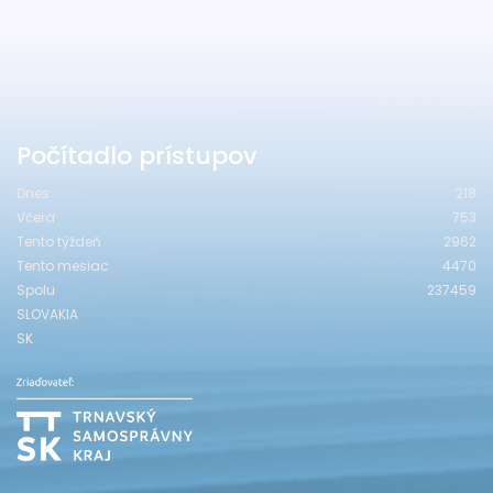
Počítadlo prístupov
Dnes
218
Včera
753
Tento týždeň
2962
Tento mesiac
4470
Spolu
237459
SLOVAKIA
SK