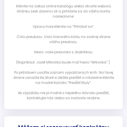
Kliknite na odkaz online katalógu alebo otvorte webovú
stránku sezk.dawinci.sk a prihláste sa do vášho konta
nasledovne:
Vpravo hore kliknite na “Prihlásiť sa”:
Číslo preukazu: číslo čiarového kódu na zadnej strane
vášho preukazu.
Heslo: vaše priezvisko s diakritikou.
(Napríklad: Jozef Mrkvička bude mať heslo “Mrkvička”.).
Po prihlásení uvidíte zoznam vypožičaných kníh. Na ľavej
strane označte tie, ktoré si želáte predĺžiť a následne kliknite
na modré tlačidlo “Predĺžiť tituly”.
Ak výpožičku nie je možné z nejakého dôvodu predĺžiť,
kontaktujte nás alebo sa zastavte osobne.