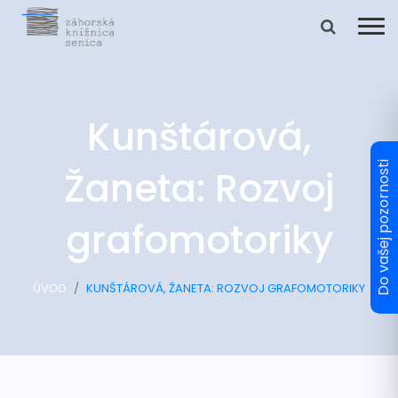
Kunštárová,
Žaneta: Rozvoj
grafomotoriky
ÚVOD
KUNŠTÁROVÁ, ŽANETA: ROZVOJ GRAFOMOTORIKY