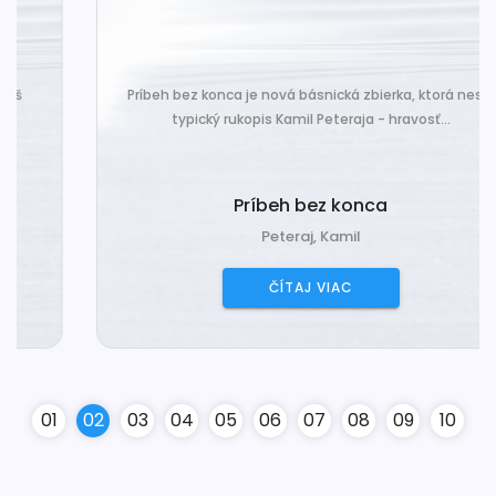
Príbeh bez konca je nová básnická zbierka, ktorá nesie
typický rukopis Kamil Peteraja - hravosť...
Príbeh bez konca
Peteraj, Kamil
ČÍTAJ VIAC
0
1
0
2
0
3
0
4
0
5
0
6
0
7
0
8
0
9
10