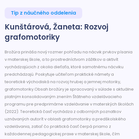
Tip z náučného oddelenia
Kunštárová, Žaneta: Rozvoj
grafomotoriky
Brožúra prináša nový rozmer pohľadu na nácvik prvkov písania
v materskej škole, a to prostredníctvom zážitkov a aktivít
vychádzajúcich z okolia dieťaťa, ktoré samotnému nácviku
predchádzajú. Poskytuje učiteľom praktické námety a
teoretické východiská na rozvoj hrubej a jemnej motoriky,
grafomotoriky.Obsah brožúry je spracovaný v súlade s aktuálne
platným konsolidovaným znením Štátneho vzdelávacieho
programu pre predprimárne vzdelávanie v materských školách
(2022). Teoretická časť vychádza z odborných poznatkov
uznávaných autorít v oblasti grafomotoriky a predškolského
vzdelávania, zatiaľ čo praktická časť čerpá priamo z
každodennej pedagogickej praxe v materskej škole, čím