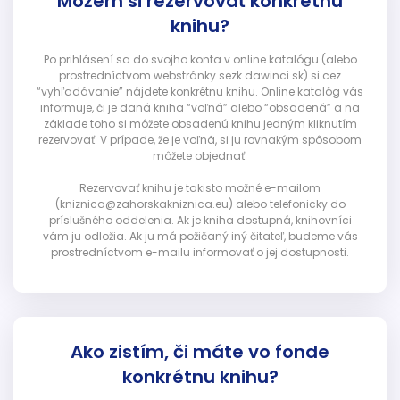
Môžem si rezervovať konkrétnu
knihu?
Po prihlásení sa do svojho konta v online katalógu (alebo
prostredníctvom webstránky sezk.dawinci.sk) si cez
“vyhľadávanie” nájdete konkrétnu knihu. Online katalóg vás
informuje, či je daná kniha “voľná” alebo “obsadená” a na
základe toho si môžete obsadenú knihu jedným kliknutím
rezervovať. V prípade, že je voľná, si ju rovnakým spôsobom
môžete objednať.
Rezervovať knihu je takisto možné e-mailom
(kniznica@zahorskakniznica.eu) alebo telefonicky do
príslušného oddelenia. Ak je kniha dostupná, knihovníci
vám ju odložia. Ak ju má požičaný iný čitateľ, budeme vás
prostredníctvom e-mailu informovať o jej dostupnosti.
Ako zistím, či máte vo fonde
konkrétnu knihu?