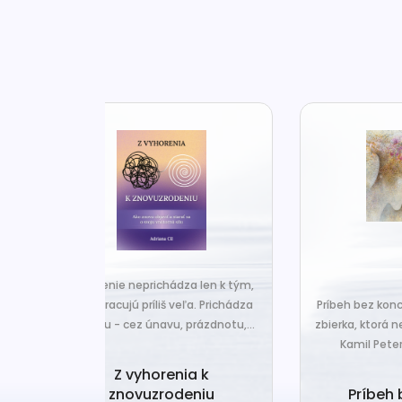
za len k tým,
Č
veľa. Prichádza
Príbeh bez konca je nová básnická
pr
 prázdnotu,...
zbierka, ktorá nesie typický rukopis
Kamil Peteraja - hravosť...
ia k
Ak
deniu
Príbeh bez konca