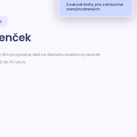
Zvukové knihy pre zdravotne
znevýhodnených
a
venček
o 18 h pozývame deti na dielničku Kvetinový venček.
2 do 10 rokov.