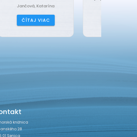
Harrison, Lisi
Čerňa
ČÍTAJ VIAC
ČÍ
ontakt
horská knižnica
janského 28
5 01 Senica