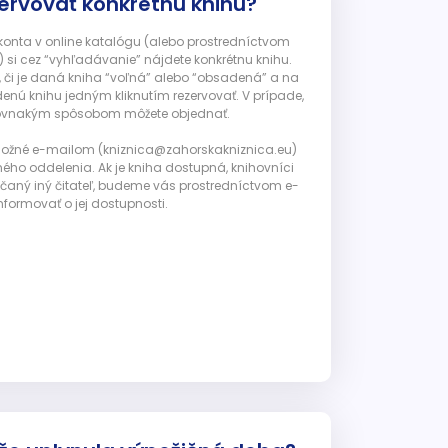
ervovať konkrétnu knihu?
 konta v online katalógu (alebo prostredníctvom
 si cez “vyhľadávanie” nájdete konkrétnu knihu.
, či je daná kniha “voľná” alebo “obsadená” a na
enú knihu jedným kliknutím rezervovať. V prípade,
ju rovnakým spôsobom môžete objednať.
 možné e-mailom (kniznica@zahorskakniznica.eu)
ného oddelenia. Ak je kniha dostupná, knihovníci
ičaný iný čitateľ, budeme vás prostredníctvom e-
nformovať o jej dostupnosti.