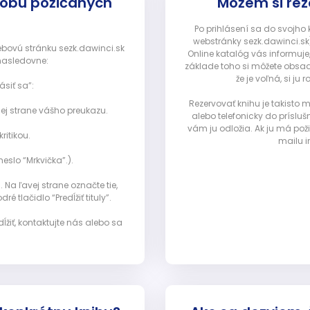
dobu požičaných
Môžem si rez
Po prihlásení sa do svojho
webstránky sezk.dawinci.sk)
webovú stránku sezk.dawinci.sk
Online katalóg vás informuje
nasledovne:
základe toho si môžete obsad
že je voľná, si 
ásiť sa”:
Rezervovať knihu je takisto
ej strane vášho preukazu.
alebo telefonicky do prísluš
vám ju odložia. Ak ju má pož
ritikou.
mailu i
eslo “Mrkvička”.).
Na ľavej strane označte tie,
ré tlačidlo “Predĺžiť tituly”.
ĺžiť, kontaktujte nás alebo sa