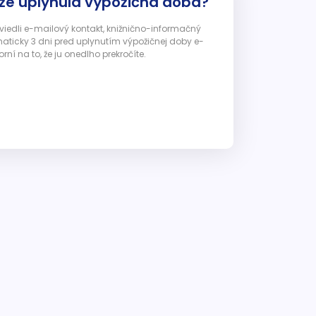
 že uplynula výpožičná doba?
 uviedli e-mailový kontakt, knižnično-informačný
ticky 3 dni pred uplynutím výpožičnej doby e-
ní na to, že ju onedlho prekročíte.