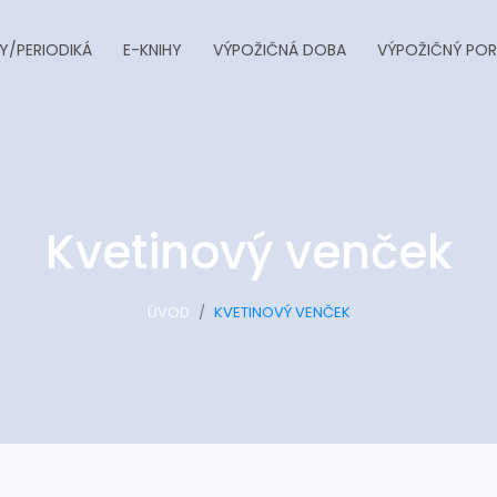
Y/PERIODIKÁ
E-KNIHY
VÝPOŽIČNÁ DOBA
VÝPOŽIČNÝ POR
Kvetinový venček
ÚVOD
KVETINOVÝ VENČEK