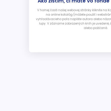
Ako zistím, či máte vo fonde
V hornej časti našej webovej stránky kliknite na 
na online katalóg (môžete použiť i webstrá
vyhľadávacieho poľa napíšte autora alebo názov p
lupy. V zázname zobrazených kníh je uvedené, č
alebo požičaná.