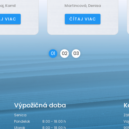
Martincová, Denisa
Jančová, Katarína
ČÍTAJ VIAC
ČÍTAJ VIAC
0
1
0
2
0
3
Výpožičná doba
K
Senica
Zá
Pondelok
8.00 - 18.00 h
Va
Utorok
8.00 - 18.00 h
90