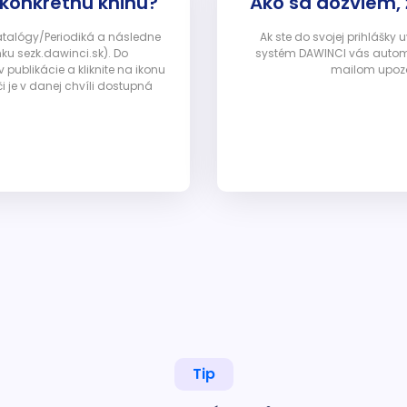
 konkrétnu knihu?
Ako sa dozviem,
Katalógy/Periodiká a následne
Ak ste do svojej prihlášky
nku sezk.dawinci.sk). Do
systém DAWINCI vás automa
ublikácie a kliknite na ikonu
mailom upozor
i je v danej chvíli dostupná
Tip