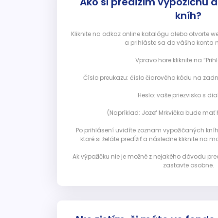
Ako si predĺžim výpožičnú 
kníh?
Kliknite na odkaz online katalógu alebo otvorte 
a prihláste sa do vášho konta 
Vpravo hore kliknite na “Prihl
Číslo preukazu: číslo čiarového kódu na zadn
Heslo: vaše priezvisko s diak
(Napríklad: Jozef Mrkvička bude mať h
Po prihlásení uvidíte zoznam vypožičaných kníh. 
ktoré si želáte predĺžiť a následne kliknite na mod
Ak výpožičku nie je možné z nejakého dôvodu pred
zastavte osobne.