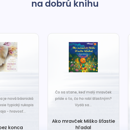
na dobrú knihu
o sa stane, keď malý mravček
íde o to, čo ho robí šťastným?
Čo sa stane, keď sa do tiche
Vydá sa...
zákutiny škriatkov prisťahuje ni
úplne nový? Babka Tvorilka..
o mravček Miško šťastie
hľadal
Babka Tvorilka