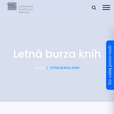
Letná burza kníh
ÚVOD
LETNÁ BURZA KNÍH