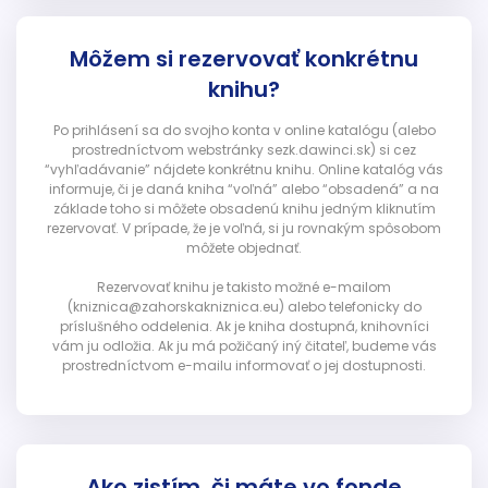
Môžem si rezervovať konkrétnu
knihu?
Po prihlásení sa do svojho konta v online katalógu (alebo
prostredníctvom webstránky sezk.dawinci.sk) si cez
“vyhľadávanie” nájdete konkrétnu knihu. Online katalóg vás
informuje, či je daná kniha “voľná” alebo “obsadená” a na
základe toho si môžete obsadenú knihu jedným kliknutím
rezervovať. V prípade, že je voľná, si ju rovnakým spôsobom
môžete objednať.
Rezervovať knihu je takisto možné e-mailom
(kniznica@zahorskakniznica.eu) alebo telefonicky do
príslušného oddelenia. Ak je kniha dostupná, knihovníci
vám ju odložia. Ak ju má požičaný iný čitateľ, budeme vás
prostredníctvom e-mailu informovať o jej dostupnosti.
Ako zistím, či máte vo fonde