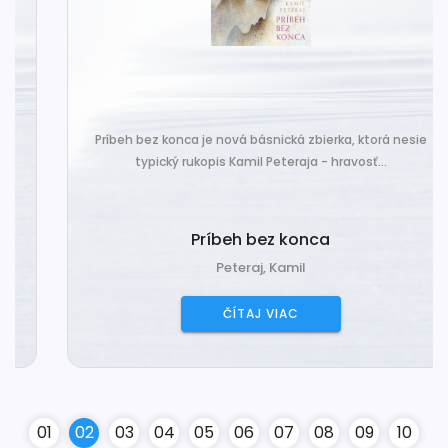
Príbeh bez konca je nová básnická zbierka, ktorá nesie
typický rukopis Kamil Peteraja - hravosť...
Príbeh bez konca
Peteraj, Kamil
ČÍTAJ VIAC
0
1
0
2
0
3
0
4
0
5
0
6
0
7
0
8
0
9
10