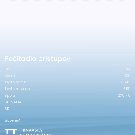
Počítadlo prístupov
Dnes
184
Včera
930
Tento týždeň
4643
Tento mesiac
6151
Spolu
239140
SLOVAKIA
SK