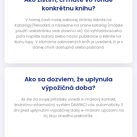
konkrétnu knihu?
V hornej časti našej webovej stránky kliknite na
Katalógy/Periodiká a následne na online katalóg (môžete
použiť i webstránku sezk.dawinci.sk). Do vyhľadávacieho
poľa napíšte autora alebo názov publikácie a kliknite na
ikonu lupy. V zázname zobrazených kníh je uvedené, či je v
danej chvíli dostupná alebo požičaná.
Ako sa dozviem, že uplynula
výpožičná doba?
Ak ste do svojej prihlášky uviedli e-mailový kontakt,
knižnično-informačný systém DAWINCI vás automaticky 3
dni pred uplynutím výpožičnej doby e-mailom upozorní na
to, že ju onedlho prekročíte.