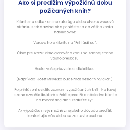
Ako si predĺžim výpožičnú dobu
požičaných kníh?
Kliknite na odkaz online katalógu alebo otvorte webovú
stránku sezk.dawinci.sk a prihláste sa do vášho konta
nasledovne:
Vpravo hore kliknite na “Prihlásiť sa”:
Číslo preukazu: číslo čiarového kódu na zadnej strane
vášho preukazu.
Heslo: vaše priezvisko s diakritikou.
(Napríklad: Jozef Mrkvička bude mať heslo “Mrkvička”.).
Po prihlásení uvidíte zoznam vypožičaných kníh. Na ľavej
strane označte tie, ktoré si želáte predĺžiť a následne kliknite
na modré tlačidlo “Predĺžiť tituly”.
Ak výpožičku nie je možné z nejakého dôvodu predĺžiť,
kontaktujte nás alebo sa zastavte osobne.