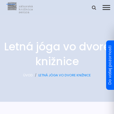
Letná jóga vo dvore
knižnice
ÚVOD
LETNÁ JÓGA VO DVORE KNIŽNICE