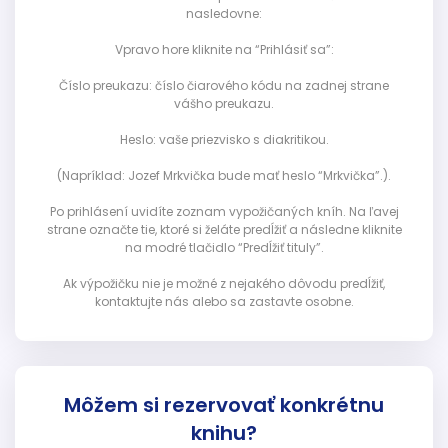
nasledovne:
Vpravo hore kliknite na “Prihlásiť sa”:
Číslo preukazu: číslo čiarového kódu na zadnej strane
vášho preukazu.
Heslo: vaše priezvisko s diakritikou.
(Napríklad: Jozef Mrkvička bude mať heslo “Mrkvička”.).
Po prihlásení uvidíte zoznam vypožičaných kníh. Na ľavej
strane označte tie, ktoré si želáte predĺžiť a následne kliknite
na modré tlačidlo “Predĺžiť tituly”.
Ak výpožičku nie je možné z nejakého dôvodu predĺžiť,
kontaktujte nás alebo sa zastavte osobne.
Môžem si rezervovať konkrétnu
knihu?