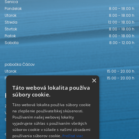
Senica
Pondelok
8.00 - 18.00 h
Utorok
8.00 - 18.00 h
Streda
12.00 - 18.00 h
Štvrtok
8.00 - 18.00 h
Piatok
8.00 - 18.00 h
Sobota
8.00 - 12.00 h
pobočka Čáčov
Utorok
15.00 - 20.00 h
Piatok
15.00 - 20.00 h
×
Táto webová lokalita používa
Kontakt
súbory cookie.
Táto webová lokalita používa súbory cookie
Záhorská knižnica
na zlepšenie používateľskej skúsenosti.
Vajanského 28
Používaním našej webovej lokality
905 01 Senica
vyjadrujete súhlas s používaním všetkých
súborov cookie v súlade s našimi zásadami
odd. beletrie 034/654 3780
používania súborov cookie.
Prečítať viac