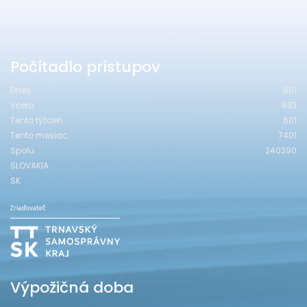
Počítadlo prístupov
Dnes
601
Včera
833
Tento týždeň
601
Tento mesiac
7401
Spolu
240390
SLOVAKIA
SK
Výpožičná doba