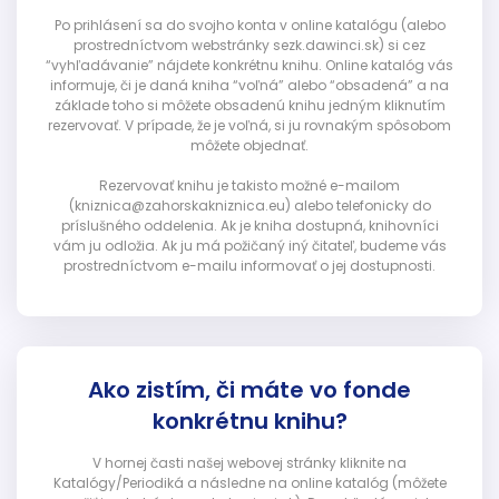
Po prihlásení sa do svojho konta v online katalógu (alebo
prostredníctvom webstránky sezk.dawinci.sk) si cez
“vyhľadávanie” nájdete konkrétnu knihu. Online katalóg vás
informuje, či je daná kniha “voľná” alebo “obsadená” a na
základe toho si môžete obsadenú knihu jedným kliknutím
rezervovať. V prípade, že je voľná, si ju rovnakým spôsobom
môžete objednať.
Rezervovať knihu je takisto možné e-mailom
(kniznica@zahorskakniznica.eu) alebo telefonicky do
príslušného oddelenia. Ak je kniha dostupná, knihovníci
vám ju odložia. Ak ju má požičaný iný čitateľ, budeme vás
prostredníctvom e-mailu informovať o jej dostupnosti.
Ako zistím, či máte vo fonde
konkrétnu knihu?
V hornej časti našej webovej stránky kliknite na
Katalógy/Periodiká a následne na online katalóg (môžete