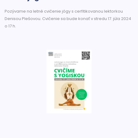
Pozývame na letné cvičenie jógy s cerfitikovanou lektorkou
Denisou Plešovou. Cvičenie sa bude konať v stredu 17. júla 2024
o 17 h.