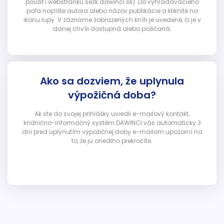
použiť i webstránku sezk.dawinci.sk). Do vyhľadávacieho
poľa napíšte autora alebo názov publikácie a kliknite na
ikonu lupy. V zázname zobrazených kníh je uvedené, či je v
danej chvíli dostupná alebo požičaná.
Ako sa dozviem, že uplynula
výpožičná doba?
Ak ste do svojej prihlášky uviedli e-mailový kontakt,
knižnično-informačný systém DAWINCI vás automaticky 3
dni pred uplynutím výpožičnej doby e-mailom upozorní na
to, že ju onedlho prekročíte.