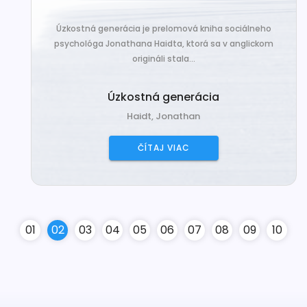
Úzkostná generácia je prelomová kniha sociálneho
psychológa Jonathana Haidta, ktorá sa v anglickom
origináli stala...
Úzkostná generácia
Haidt, Jonathan
ČÍTAJ VIAC
0
1
0
2
0
3
0
4
0
5
0
6
0
7
0
8
0
9
10