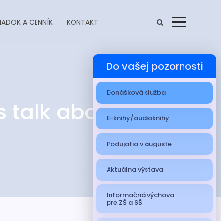
IADOK A CENNÍK
KONTAKT
Menu
Do vašej pozornosti
Donášková služba
 talk about it!
E-knihy/audioknihy
Podujatia v auguste
Aktuálna výstava
Informačná výchova
pre ZŠ a SŠ