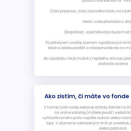
Vpravo hore kliknite na “Prihl
Číslo preukazu: číslo čiarového kódu na zadn
Heslo: vaše priezvisko s diak
(Napríklad: Jozef Mrkvička bude mať h
Po prihlásení uvidíte zoznam vypožičaných kníh. 
ktoré si želáte predĺžiť a následne kliknite na mod
Ak výpožičku nie je možné z nejakého dôvodu pred
zastavte osobne.
Ako zistím, či máte vo fonde
V hornej časti našej webovej stránky kliknite na 
na online katalóg (môžete použiť i webstrá
vyhľadávacieho poľa napíšte autora alebo názov p
lupy. V zázname zobrazených kníh je uvedené, č
alebo požičaná.