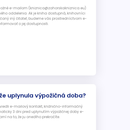
 možné e-mailom (kniznica@zahorskakniznica.eu)
ného oddelenia. Ak je kniha dostupná, knihovníci
ičaný iný čitateľ, budeme vás prostredníctvom e-
nformovať o jej dostupnosti.
 že uplynula výpožičná doba?
 uviedli e-mailový kontakt, knižnično-informačný
ticky 3 dni pred uplynutím výpožičnej doby e-
ní na to, že ju onedlho prekročíte.