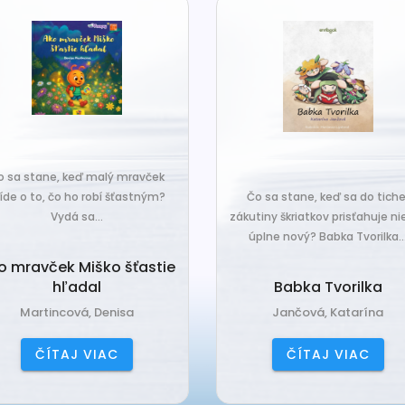
o sa stane, keď malý mravček
íde o to, čo ho robí šťastným?
Čo sa stane, keď sa do tiche
Vydá sa...
zákutiny škriatkov prisťahuje ni
úplne nový? Babka Tvorilka..
o mravček Miško šťastie
hľadal
Babka Tvorilka
Martincová, Denisa
Jančová, Katarína
ČÍTAJ VIAC
ČÍTAJ VIAC