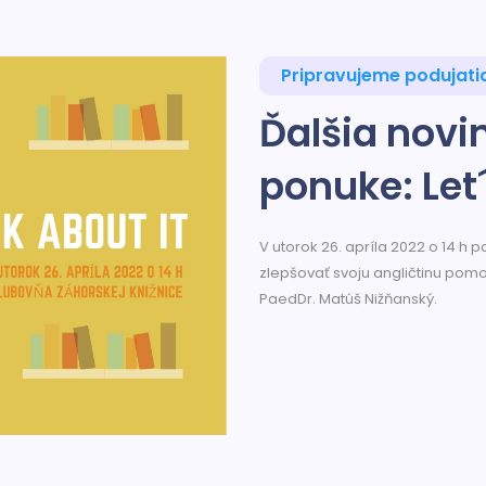
Pripravujeme podujati
Ďalšia novi
ponuke: Let´
V utorok 26. apríla 2022 o 14 h 
zlepšovať svoju angličtinu pom
PaedDr. Matúš Nižňanský.