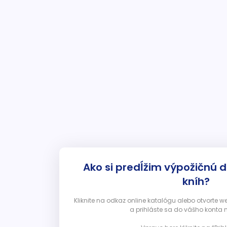
Ako si predĺžim výpožičnú 
kníh?
Kliknite na odkaz online katalógu alebo otvorte 
a prihláste sa do vášho konta 