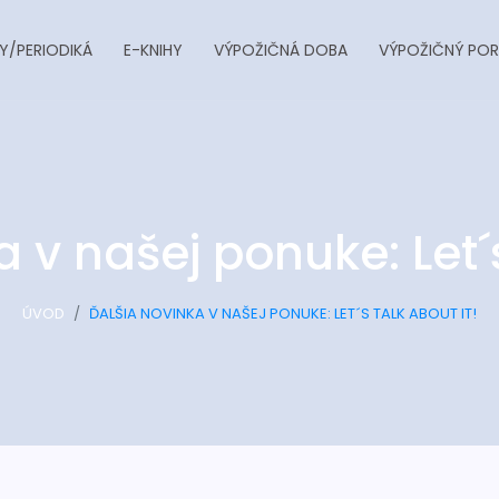
Y/PERIODIKÁ
E-KNIHY
VÝPOŽIČNÁ DOBA
VÝPOŽIČNÝ POR
 v našej ponuke: Let´s
ÚVOD
ĎALŠIA NOVINKA V NAŠEJ PONUKE: LET´S TALK ABOUT IT!