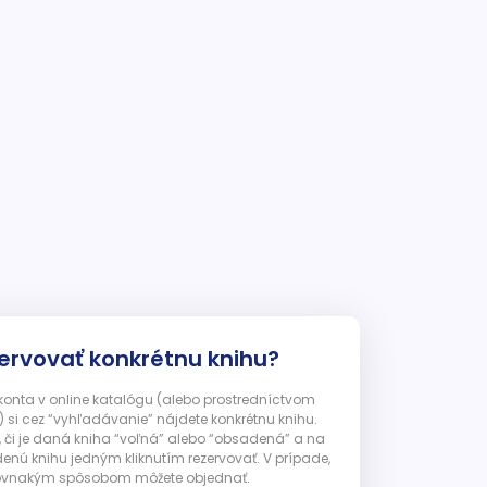
ervovať konkrétnu knihu?
 konta v online katalógu (alebo prostredníctvom
 si cez “vyhľadávanie” nájdete konkrétnu knihu.
, či je daná kniha “voľná” alebo “obsadená” a na
enú knihu jedným kliknutím rezervovať. V prípade,
ju rovnakým spôsobom môžete objednať.