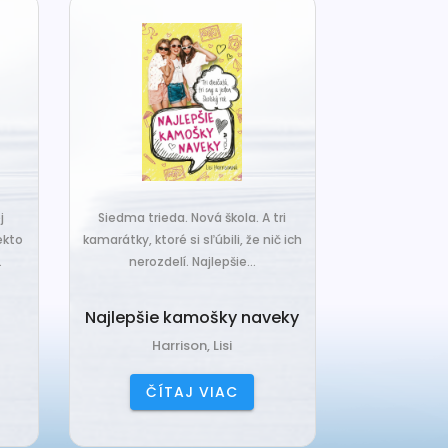
j
Siedma trieda. Nová škola. A tri
Čo ak váš van
ekto
kamarátky, ktoré si sľúbili, že nič ich
hrudka peria,
.
nerozdelí. Najlepšie...
a o
Najlepšie kamošky naveky
Vankú
Harrison, Lisi
Čerňa
ČÍTAJ VIAC
ČÍ