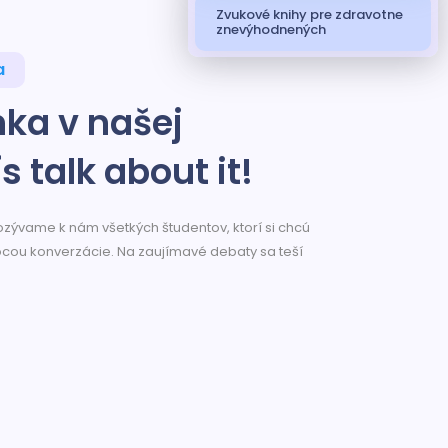
Zvukové knihy pre zdravotne
znevýhodnených
a
nka v našej
s talk about it!
pozývame k nám všetkých študentov, ktorí si chcú
ocou konverzácie. Na zaujímavé debaty sa teší