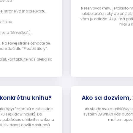
ásiť sa”:
Rezervovať knihu je takisto
ej strane vášho preukazu.
alebo telefonicky do prísluš
vám ju odložia. Ak ju má pož
ritikou.
mailu i
eslo “Mrkvička”.).
Na ľavej strane označte tie,
ré tlačidlo “Predĺžiť tituly”.
ĺžiť, kontaktujte nás alebo sa
 konkrétnu knihu?
Ako sa dozviem,
Katalógy/Periodiká a následne
Ak ste do svojej prihlášky
nku sezk.dawinci.sk). Do
systém DAWINCI vás automa
ublikácie a kliknite na ikonu
mailom upozor
i je v danej chvíli dostupná