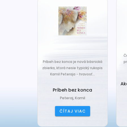
za len k tým,
Č
veľa. Prichádza
Príbeh bez konca je nová básnická
pr
 prázdnotu,...
zbierka, ktorá nesie typický rukopis
Kamil Peteraja - hravosť...
ia k
Ak
deniu
Príbeh bez konca
ana
Peteraj, Kamil
IAC
ČÍTAJ VIAC