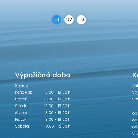
0
1
0
2
0
3
Výpožičná doba
K
Senica
Zá
Pondelok
8.00 - 18.00 h
Va
Utorok
8.00 - 18.00 h
90
Streda
12.00 - 18.00 h
Štvrtok
8.00 - 18.00 h
odd
Piatok
8.00 - 18.00 h
odd
Sobota
8.00 - 12.00 h
od
Vi