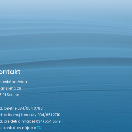
ontakt
horská knižnica
janského 28
5 01 Senica
. beletrie 034/654 3780
. odbornej literatúry 034/651 2710
d. pre deti a mládež 034/654 6519
ac kontaktov nájdete
TU
.