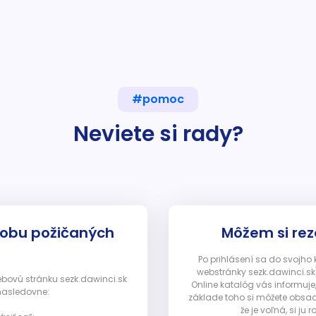
#pomoc
Neviete si rady?
dobu požičaných
Môžem si rez
Po prihlásení sa do svojho
webstránky sezk.dawinci.sk)
webovú stránku sezk.dawinci.sk
Online katalóg vás informuje
nasledovne:
základe toho si môžete obsad
že je voľná, si 