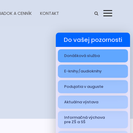
IADOK A CENNÍK
KONTAKT
Menu
Do vašej pozornosti
Donášková služba
E-knihy/audioknihy
Podujatia v auguste
Aktuálna výstava
Informačná výchova
pre ZŠ a SŠ