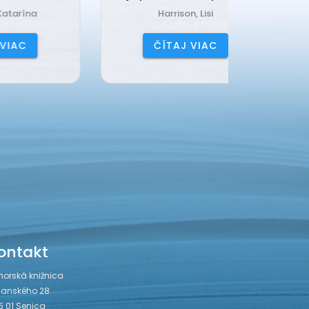
Harrison, Lisi
Čerňa
ČÍTAJ VIAC
ČÍ
ontakt
horská knižnica
janského 28
5 01 Senica