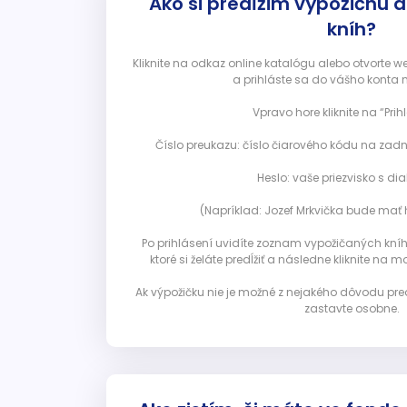
Ako si predĺžim výpožičnú 
kníh?
Kliknite na odkaz online katalógu alebo otvorte 
a prihláste sa do vášho konta 
Vpravo hore kliknite na “Prihl
Číslo preukazu: číslo čiarového kódu na zadn
Heslo: vaše priezvisko s diak
(Napríklad: Jozef Mrkvička bude mať h
Po prihlásení uvidíte zoznam vypožičaných kníh. 
ktoré si želáte predĺžiť a následne kliknite na mod
Ak výpožičku nie je možné z nejakého dôvodu pred
zastavte osobne.