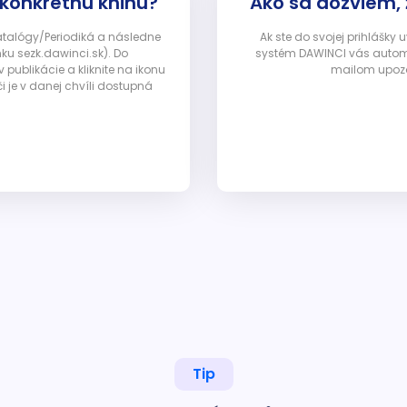
 konkrétnu knihu?
Ako sa dozviem,
Katalógy/Periodiká a následne
Ak ste do svojej prihlášky
nku sezk.dawinci.sk). Do
systém DAWINCI vás automa
ublikácie a kliknite na ikonu
mailom upozor
i je v danej chvíli dostupná
Tip