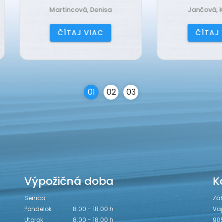
Martincová, Denisa
Jančová, Katarína
ČÍTAJ VIAC
ČÍTAJ VIAC
0
1
0
2
0
3
Výpožičná doba
K
Senica
Zá
Pondelok
8.00 - 18.00 h
Va
Utorok
8.00 - 18.00 h
90