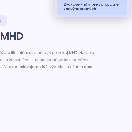
Zvukové knihy pre zdravotne
znevýhodnených
a
v MHD
ete literatúru stretnúť aj v senickej MHD. Na linke
dza zo železničnej stanice, budú počas jedného
. Aj takto oslavujeme 100. výročie založenia našej