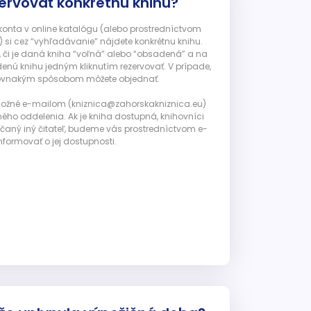
ervovať konkrétnu knihu?
 konta v online katalógu (alebo prostredníctvom
 si cez “vyhľadávanie” nájdete konkrétnu knihu.
, či je daná kniha “voľná” alebo “obsadená” a na
enú knihu jedným kliknutím rezervovať. V prípade,
ju rovnakým spôsobom môžete objednať.
 možné e-mailom (kniznica@zahorskakniznica.eu)
ného oddelenia. Ak je kniha dostupná, knihovníci
ičaný iný čitateľ, budeme vás prostredníctvom e-
nformovať o jej dostupnosti.