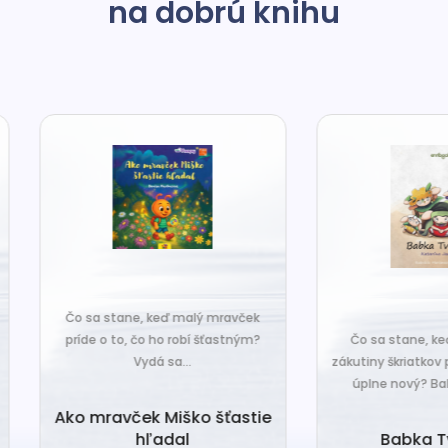
na dobrú knihu
o sa stane, keď malý mravček
íde o to, čo ho robí šťastným?
Čo sa stane, keď sa do tiche
Vydá sa...
zákutiny škriatkov prisťahuje ni
úplne nový? Babka Tvorilka..
o mravček Miško šťastie
hľadal
Babka Tvorilka