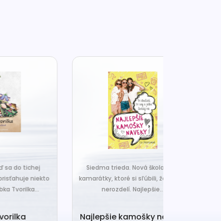
j
Siedma trieda. Nová škola. A tri
Čo ak váš van
ekto
kamarátky, ktoré si sľúbili, že nič ich
hrudka peria,
.
nerozdelí. Najlepšie...
a o
Najlepšie kamošky naveky
Vankú