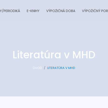
Y/PERIODIKÁ
E-KNIHY
VÝPOŽIČNÁ DOBA
VÝPOŽIČNÝ POR
Literatúra v MHD
ÚVOD
LITERATÚRA V MHD