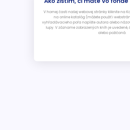
Ako zistím, či máte vo fonde
V hornej časti našej webovej stránky kliknite na 
na online katalóg (môžete použiť i webstrá
vyhľadávacieho poľa napíšte autora alebo názov p
lupy. V zázname zobrazených kníh je uvedené, č
alebo požičaná.