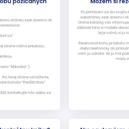
dobu požičaných
Môžem si rez
Po prihlásení sa do svojho
webstránky sezk.dawinci.sk)
webovú stránku sezk.dawinci.sk
Online katalóg vás informuje
nasledovne:
základe toho si môžete obsad
že je voľná, si 
ásiť sa”:
Rezervovať knihu je takisto
ej strane vášho preukazu.
alebo telefonicky do prísluš
vám ju odložia. Ak ju má pož
ritikou.
mailu i
eslo “Mrkvička”.).
Na ľavej strane označte tie,
ré tlačidlo “Predĺžiť tituly”.
ĺžiť, kontaktujte nás alebo sa