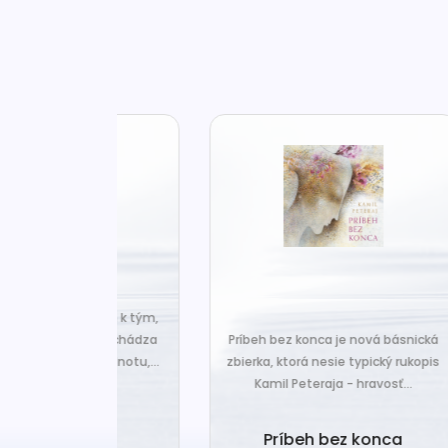
za len k tým,
Č
veľa. Prichádza
Príbeh bez konca je nová básnická
pr
 prázdnotu,...
zbierka, ktorá nesie typický rukopis
Kamil Peteraja - hravosť...
ia k
Ak
deniu
Príbeh bez konca