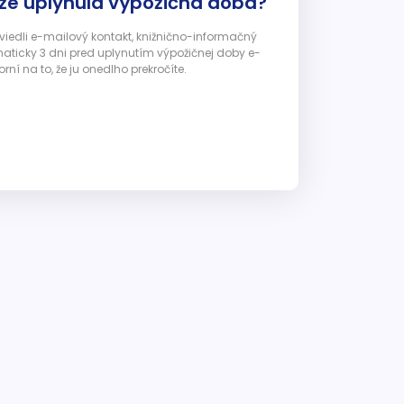
 že uplynula výpožičná doba?
 uviedli e-mailový kontakt, knižnično-informačný
ticky 3 dni pred uplynutím výpožičnej doby e-
ní na to, že ju onedlho prekročíte.