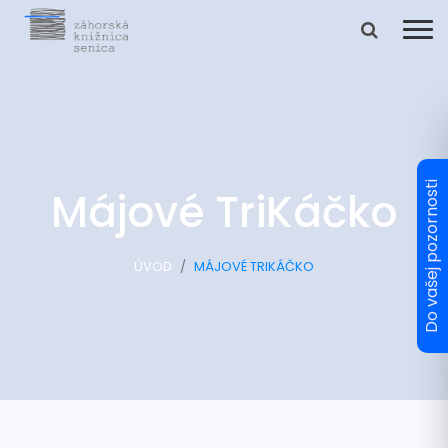
Májové TriKáčko
ÚVOD
MÁJOVÉ TRIKÁČKO