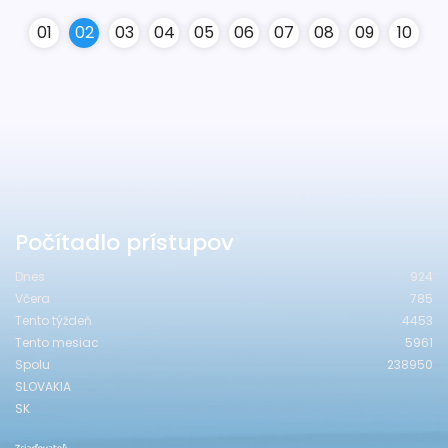
0
1
0
2
0
3
0
4
0
5
0
6
0
7
0
8
0
9
10
Počítadlo prístupov
Dnes
924
Včera
785
Tento týždeň
4453
Tento mesiac
5961
Spolu
238950
SLOVAKIA
SK