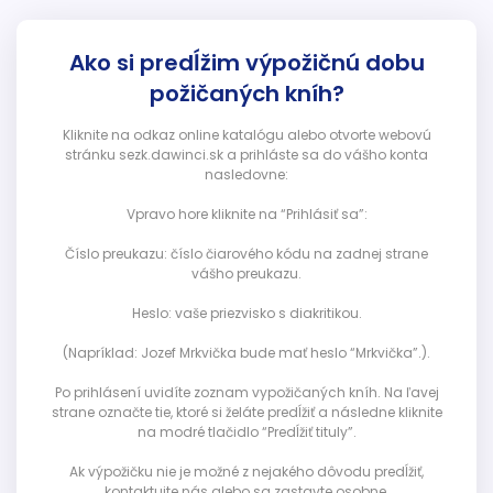
Ako si predĺžim výpožičnú dobu
požičaných kníh?
Kliknite na odkaz online katalógu alebo otvorte webovú
stránku sezk.dawinci.sk a prihláste sa do vášho konta
nasledovne:
Vpravo hore kliknite na “Prihlásiť sa”:
Číslo preukazu: číslo čiarového kódu na zadnej strane
vášho preukazu.
Heslo: vaše priezvisko s diakritikou.
(Napríklad: Jozef Mrkvička bude mať heslo “Mrkvička”.).
Po prihlásení uvidíte zoznam vypožičaných kníh. Na ľavej
strane označte tie, ktoré si želáte predĺžiť a následne kliknite
na modré tlačidlo “Predĺžiť tituly”.
Ak výpožičku nie je možné z nejakého dôvodu predĺžiť,
kontaktujte nás alebo sa zastavte osobne.