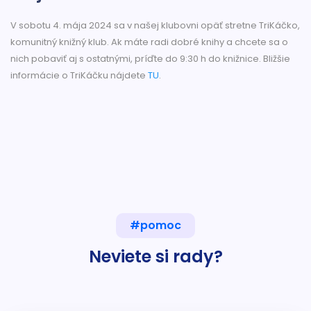
V sobotu 4. mája 2024 sa v našej klubovni opäť stretne TriKáčko,
komunitný knižný klub. Ak máte radi dobré knihy a chcete sa o
nich pobaviť aj s ostatnými, príďte do 9:30 h do knižnice. Bližšie
informácie o TriKáčku nájdete
TU
.
#pomoc
Neviete si rady?