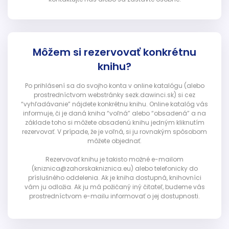
Môžem si rezervovať konkrétnu
knihu?
Po prihlásení sa do svojho konta v online katalógu (alebo
prostredníctvom webstránky sezk.dawinci.sk) si cez
“vyhľadávanie” nájdete konkrétnu knihu. Online katalóg vás
informuje, či je daná kniha “voľná” alebo “obsadená” a na
základe toho si môžete obsadenú knihu jedným kliknutím
rezervovať. V prípade, že je voľná, si ju rovnakým spôsobom
môžete objednať.
Rezervovať knihu je takisto možné e-mailom
(kniznica@zahorskakniznica.eu) alebo telefonicky do
príslušného oddelenia. Ak je kniha dostupná, knihovníci
vám ju odložia. Ak ju má požičaný iný čitateľ, budeme vás
prostredníctvom e-mailu informovať o jej dostupnosti.