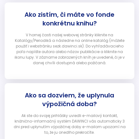
Ako zistím, či máte vo fonde
konkrétnu knihu?
V hornej časti našej webovej stránky kliknite na
Katalógy/Periodiká a následne na online katalóg (môžete
použiť i webstránku sezk.dawinci.sk). Do vyhľadávacieho
poľa napíšte autora alebo názov publikácie a kliknite na
ikonu lupy. V zázname zobrazených kníh je uvedené, či je v
danej chvíli dostupná alebo požičaná.
Ako sa dozviem, že uplynula
výpožičná doba?
Ak ste do svojej prihlášky uviedli e-mailový kontakt,
knižnično-informačný systém DAWINCI vás automaticky 3
dni pred uplynutím výpožičnej doby e-mailom upozorní na
to, že ju onedlho prekročíte.