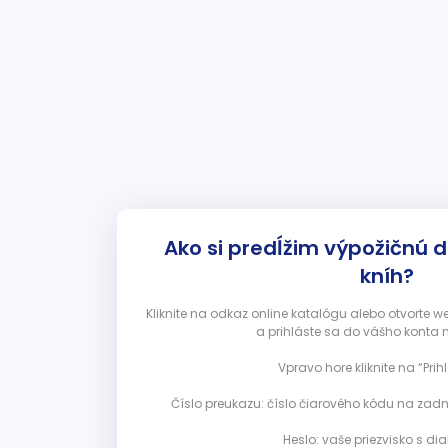
Ako si predĺžim výpožičnú 
kníh?
Kliknite na odkaz online katalógu alebo otvorte 
a prihláste sa do vášho konta 
Vpravo hore kliknite na “Prihl
Číslo preukazu: číslo čiarového kódu na zadn
Heslo: vaše priezvisko s diak