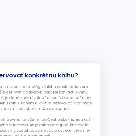
ervovať konkrétnu knihu?
 konta v online katalógu (alebo prostredníctvom
 si cez “vyhľadávanie” nájdete konkrétnu knihu.
, či je daná kniha “voľná” alebo “obsadená” a na
enú knihu jedným kliknutím rezervovať. V prípade,
ju rovnakým spôsobom môžete objednať.
 možné e-mailom (kniznica@zahorskakniznica.eu)
ného oddelenia. Ak je kniha dostupná, knihovníci
ičaný iný čitateľ, budeme vás prostredníctvom e-
nformovať o jej dostupnosti.