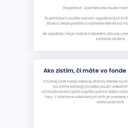
(Napríklad: Jozef Mrkvička bude mať h
Po prihlásení uvidíte zoznam vypožičaných kníh. 
ktoré si želáte predĺžiť a následne kliknite na mod
Ak výpožičku nie je možné z nejakého dôvodu pred
zastavte osobne.
Ako zistím, či máte vo fonde
V hornej časti našej webovej stránky kliknite na 
na online katalóg (môžete použiť i webstrá
vyhľadávacieho poľa napíšte autora alebo názov p
lupy. V zázname zobrazených kníh je uvedené, č
alebo požičaná.