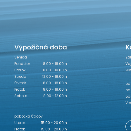
Výpožičná doba
K
Senica
Zá
Pondelok
8.00 - 18.00 h
Va
Utorok
8.00 - 18.00 h
90
Streda
12.00 - 18.00 h
Štvrtok
8.00 - 18.00 h
odd
Piatok
8.00 - 18.00 h
odd
Sobota
8.00 - 12.00 h
od
Vi
pobočka Čáčov
Utorok
15.00 - 20.00 h
Piatok
15.00 - 20.00 h