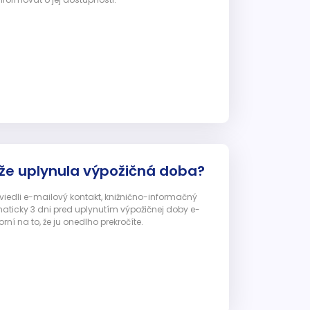
 že uplynula výpožičná doba?
 uviedli e-mailový kontakt, knižnično-informačný
ticky 3 dni pred uplynutím výpožičnej doby e-
ní na to, že ju onedlho prekročíte.