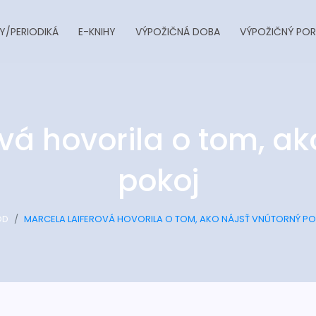
Y/PERIODIKÁ
E-KNIHY
VÝPOŽIČNÁ DOBA
VÝPOŽIČNÝ POR
vá hovorila o tom, ak
pokoj
OD
MARCELA LAIFEROVÁ HOVORILA O TOM, AKO NÁJSŤ VNÚTORNÝ P