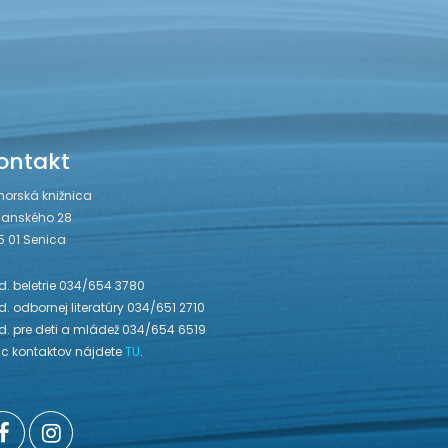
ontakt
horská knižnica
janského 28
5 01 Senica
. beletrie 034/654 3780
. odbornej literatúry 034/651 2710
d. pre deti a mládež 034/654 6519
ac kontaktov nájdete
TU
.