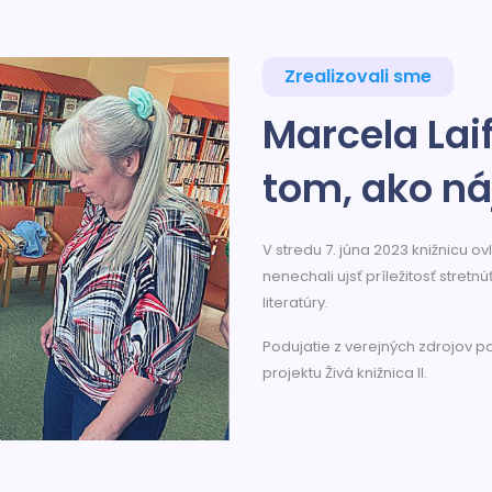
Zrealizovali sme
Marcela Lai
tom, ako ná
V stredu 7. júna 2023 knižnicu ov
nenechali ujsť príležitosť stre
literatúry.
Podujatie z verejných zdrojov p
projektu Živá knižnica II.