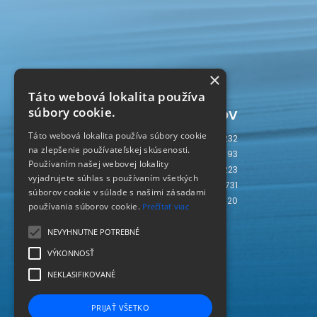
×
Táto webová lokalita používa
Počítadlo prístupov
súbory cookie.
Táto webová lokalita používa súbory cookie
Dnes
232
na zlepšenie používateľskej skúsenosti.
Včera
593
Používaním našej webovej lokality
Tento týždeň
2223
vyjadrujete súhlas s používaním všetkých
Tento mesiac
3731
súborov cookie v súlade s našimi zásadami
Spolu
236720
používania súborov cookie.
Prečítať viac
SLOVAKIA
SK
NEVYHNUTNE POTREBNÉ
VÝKONNOSŤ
NEKLASIFIKOVANÉ
PRIJAŤ VŠETKO