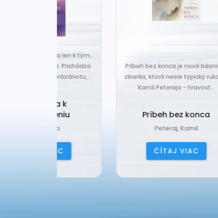
za len k tým,
Č
veľa. Prichádza
Príbeh bez konca je nová básnická
pr
 prázdnotu,...
zbierka, ktorá nesie typický rukopis
Kamil Peteraja - hravosť...
ia k
Ak
deniu
Príbeh bez konca
ana
Peteraj, Kamil
IAC
ČÍTAJ VIAC