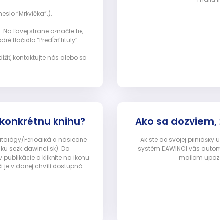
eslo “Mrkvička”.).
Na ľavej strane označte tie,
ré tlačidlo “Predĺžiť tituly”.
ĺžiť, kontaktujte nás alebo sa
 konkrétnu knihu?
Ako sa dozviem,
Katalógy/Periodiká a následne
Ak ste do svojej prihlášky
nku sezk.dawinci.sk). Do
systém DAWINCI vás automa
ublikácie a kliknite na ikonu
mailom upozor
i je v danej chvíli dostupná