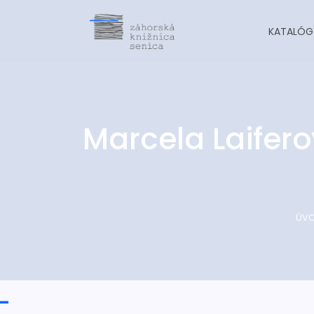
KATALÓG
Marcela Laifero
ÚV
-