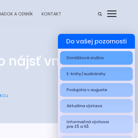
IADOK A CENNÍK
KONTAKT
Menu
Do vašej pozornosti
o nájsť vnútorný
Donášková služba
E-knihy/audioknihy
Podujatia v auguste
OKOJ
Aktuálna výstava
Informačná výchova
pre ZŠ a SŠ