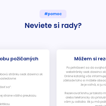
#pomoc
Neviete si rady?
dobu požičaných
Môžem si rez
Po prihlásení sa do svojho
webstránky sezk.dawinci.sk)
webovú stránku sezk.dawinci.sk
Online katalóg vás informuje
nasledovne:
základe toho si môžete obsad
že je voľná, si 
ásiť sa”:
Rezervovať knihu je takisto
ej strane vášho preukazu.
alebo telefonicky do prísluš
vám ju odložia. Ak ju má pož
ritikou.
mailu i