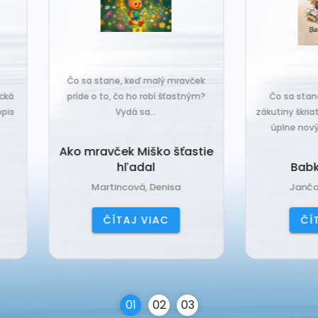
o sa stane, keď malý mravček
íde o to, čo ho robí šťastným?
Čo sa stane, keď sa do tiche
Vydá sa...
zákutiny škriatkov prisťahuje ni
úplne nový? Babka Tvorilka..
o mravček Miško šťastie
hľadal
Babka Tvorilka
Martincová, Denisa
Jančová, Katarína
ČÍTAJ VIAC
ČÍTAJ VIAC
0
1
0
2
0
3