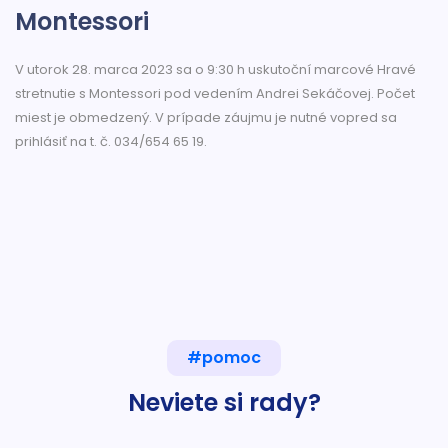
Montessori
V utorok 28. marca 2023 sa o 9:30 h uskutoční marcové Hravé
stretnutie s Montessori pod vedením Andrei Sekáčovej. Počet
miest je obmedzený. V prípade záujmu je nutné vopred sa
prihlásiť na t. č. 034/654 65 19.
#pomoc
Neviete si rady?