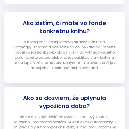
Ako zistím, či máte vo fonde
konkrétnu knihu?
V hornej časti našej webovej stránky kliknite na
Katalógy/Periodiká a následne na online katalóg (môžete
použiť i webstránku sezk.dawinci.sk). Do vyhľadávacieho
poľa napíšte autora alebo názov publikácie a kliknite na
ikonu lupy. V zázname zobrazených kníh je uvedené, či je v
danej chvíli dostupná alebo požičaná.
Ako sa dozviem, že uplynula
výpožičná doba?
Ak ste do svojej prihlášky uviedli e-mailový kontakt,
knižnično-informačný systém DAWINCI vás automaticky 3
dni pred uplynutím výpožičnej doby e-mailom upozorní na