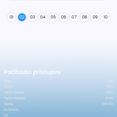
0
1
0
2
0
3
0
4
0
5
0
6
0
7
0
8
0
9
10
Počítadlo prístupov
Dnes
241
Včera
593
Tento týždeň
2232
Tento mesiac
3740
Spolu
236729
SLOVAKIA
SK