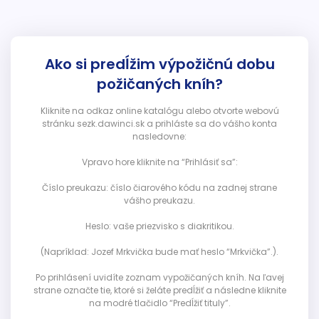
Ako si predĺžim výpožičnú dobu
požičaných kníh?
Kliknite na odkaz online katalógu alebo otvorte webovú
stránku sezk.dawinci.sk a prihláste sa do vášho konta
nasledovne:
Vpravo hore kliknite na “Prihlásiť sa”:
Číslo preukazu: číslo čiarového kódu na zadnej strane
vášho preukazu.
Heslo: vaše priezvisko s diakritikou.
(Napríklad: Jozef Mrkvička bude mať heslo “Mrkvička”.).
Po prihlásení uvidíte zoznam vypožičaných kníh. Na ľavej
strane označte tie, ktoré si želáte predĺžiť a následne kliknite
na modré tlačidlo “Predĺžiť tituly”.