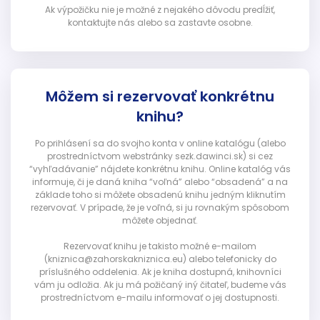
Ak výpožičku nie je možné z nejakého dôvodu predĺžiť,
kontaktujte nás alebo sa zastavte osobne.
Môžem si rezervovať konkrétnu
knihu?
Po prihlásení sa do svojho konta v online katalógu (alebo
prostredníctvom webstránky sezk.dawinci.sk) si cez
“vyhľadávanie” nájdete konkrétnu knihu. Online katalóg vás
informuje, či je daná kniha “voľná” alebo “obsadená” a na
základe toho si môžete obsadenú knihu jedným kliknutím
rezervovať. V prípade, že je voľná, si ju rovnakým spôsobom
môžete objednať.
Rezervovať knihu je takisto možné e-mailom
(kniznica@zahorskakniznica.eu) alebo telefonicky do
príslušného oddelenia. Ak je kniha dostupná, knihovníci
vám ju odložia. Ak ju má požičaný iný čitateľ, budeme vás
prostredníctvom e-mailu informovať o jej dostupnosti.