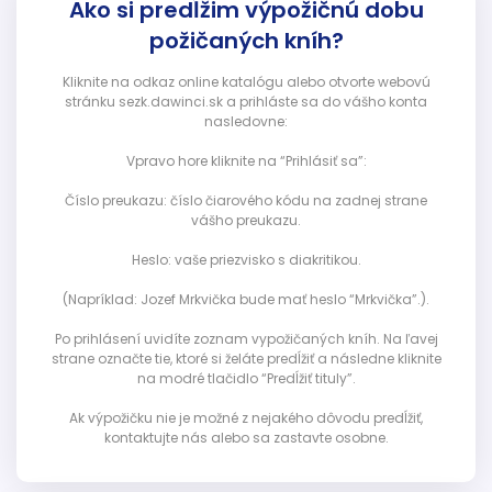
Ako si predĺžim výpožičnú dobu
požičaných kníh?
Kliknite na odkaz online katalógu alebo otvorte webovú
stránku sezk.dawinci.sk a prihláste sa do vášho konta
nasledovne:
Vpravo hore kliknite na “Prihlásiť sa”:
Číslo preukazu: číslo čiarového kódu na zadnej strane
vášho preukazu.
Heslo: vaše priezvisko s diakritikou.
(Napríklad: Jozef Mrkvička bude mať heslo “Mrkvička”.).
Po prihlásení uvidíte zoznam vypožičaných kníh. Na ľavej
strane označte tie, ktoré si želáte predĺžiť a následne kliknite
na modré tlačidlo “Predĺžiť tituly”.
Ak výpožičku nie je možné z nejakého dôvodu predĺžiť,
kontaktujte nás alebo sa zastavte osobne.