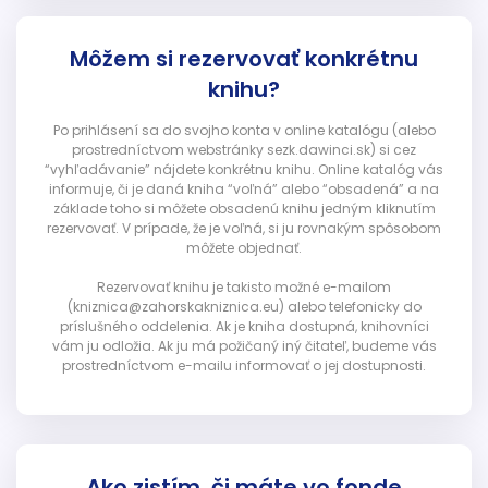
Môžem si rezervovať konkrétnu
knihu?
Po prihlásení sa do svojho konta v online katalógu (alebo
prostredníctvom webstránky sezk.dawinci.sk) si cez
“vyhľadávanie” nájdete konkrétnu knihu. Online katalóg vás
informuje, či je daná kniha “voľná” alebo “obsadená” a na
základe toho si môžete obsadenú knihu jedným kliknutím
rezervovať. V prípade, že je voľná, si ju rovnakým spôsobom
môžete objednať.
Rezervovať knihu je takisto možné e-mailom
(kniznica@zahorskakniznica.eu) alebo telefonicky do
príslušného oddelenia. Ak je kniha dostupná, knihovníci
vám ju odložia. Ak ju má požičaný iný čitateľ, budeme vás
prostredníctvom e-mailu informovať o jej dostupnosti.
Ako zistím, či máte vo fonde