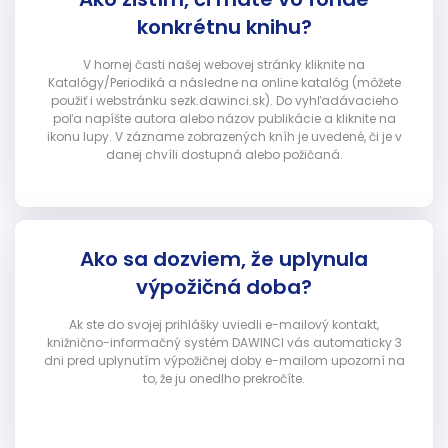
konkrétnu knihu?
V hornej časti našej webovej stránky kliknite na
Katalógy/Periodiká a následne na online katalóg (môžete
použiť i webstránku sezk.dawinci.sk). Do vyhľadávacieho
poľa napíšte autora alebo názov publikácie a kliknite na
ikonu lupy. V zázname zobrazených kníh je uvedené, či je v
danej chvíli dostupná alebo požičaná.
Ako sa dozviem, že uplynula
výpožičná doba?
Ak ste do svojej prihlášky uviedli e-mailový kontakt,
knižnično-informačný systém DAWINCI vás automaticky 3
dni pred uplynutím výpožičnej doby e-mailom upozorní na
to, že ju onedlho prekročíte.