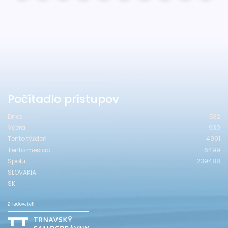
Počítadlo prístupov
Dnes
532
Včera
930
Tento týždeň
4991
Tento mesiac
6499
Spolu
239488
SLOVAKIA
SK