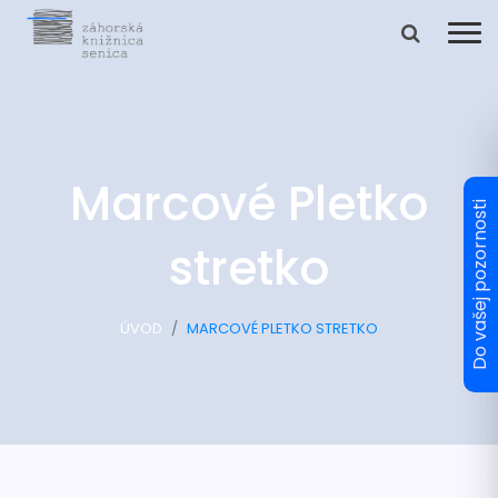
Marcové Pletko
stretko
ÚVOD
MARCOVÉ PLETKO STRETKO