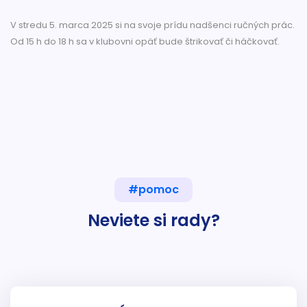
V stredu 5. marca 2025 si na svoje prídu nadšenci ručných prác.
Od 15 h do 18 h sa v klubovni opäť bude štrikovať či háčkovať.
#pomoc
Neviete si rady?