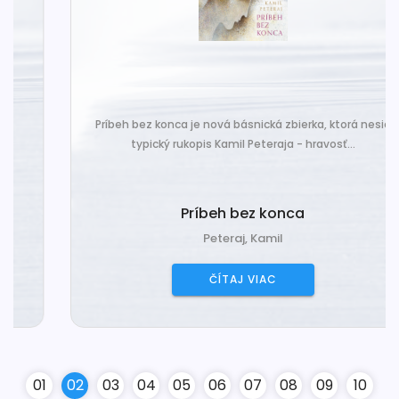
Príbeh bez konca je nová básnická zbierka, ktorá nesie
typický rukopis Kamil Peteraja - hravosť...
Príbeh bez konca
Peteraj, Kamil
ČÍTAJ VIAC
0
1
0
2
0
3
0
4
0
5
0
6
0
7
0
8
0
9
10