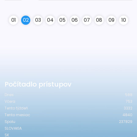
0
1
0
2
0
3
0
4
0
5
0
6
0
7
0
8
0
9
10
Počítadlo prístupov
Dnes
588
Včera
753
Tento týždeň
3332
Tento mesiac
4840
Spolu
237829
SLOVAKIA
SK