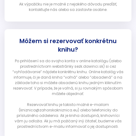
Ak výpožičku nie je možné z nejakého dôvodu predĺžiť,
kontaktujte nás alebo sa zastavte osobne.
Môžem si rezervovať konkrétnu
knihu?
Po prihlásení sa do svojho konta v online katalógu (alebo
prostredníctvom webstránky sezk.dawinci.sk) si cez
“vyhľadávanie” nájdete konkrétnu knihu. Online katalóg vás
informuje, či je daná kniha “voľná” alebo “obsadená” a na
základe toho si môžete obsadenú knihu jedným kliknutím
rezervovať. V prípade, že je voľná, si ju rovnakým spôsobom
môžete objednať.
Rezervovať knihu je takisto možné e-mailom
(kniznica@zahorskakniznica.eu) alebo telefonicky do
príslušného oddelenia. Ak je kniha dostupná, knihovníci
vám ju odložia. Ak ju má požičaný iný čitateľ, budeme vás
prostredníctvom e-mailu informovať o jej dostupnosti.