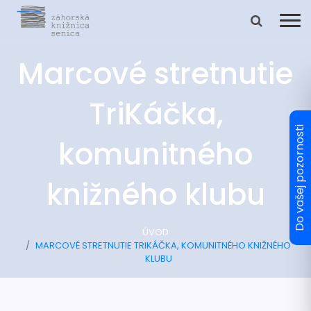
Marcové stretnutie
TriKáčka,
komunitného
knižného klubu
ÚVOD
MARCOVÉ STRETNUTIE TRIKÁČKA, KOMUNITNÉHO KNIŽNÉHO
KLUBU