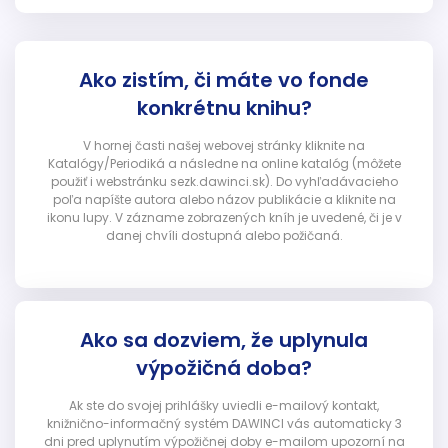
Ako zistím, či máte vo fonde
konkrétnu knihu?
V hornej časti našej webovej stránky kliknite na
Katalógy/Periodiká a následne na online katalóg (môžete
použiť i webstránku sezk.dawinci.sk). Do vyhľadávacieho
poľa napíšte autora alebo názov publikácie a kliknite na
ikonu lupy. V zázname zobrazených kníh je uvedené, či je v
danej chvíli dostupná alebo požičaná.
Ako sa dozviem, že uplynula
výpožičná doba?
Ak ste do svojej prihlášky uviedli e-mailový kontakt,
knižnično-informačný systém DAWINCI vás automaticky 3
dni pred uplynutím výpožičnej doby e-mailom upozorní na