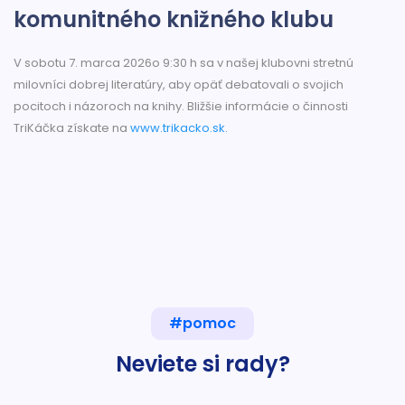
komunitného knižného klubu
V sobotu 7. marca 2026o 9:30 h sa v našej klubovni stretnú
milovníci dobrej literatúry, aby opäť debatovali o svojich
pocitoch i názoroch na knihy. Bližšie informácie o činnosti
TriKáčka získate na
www.trikacko.sk.
#pomoc
Neviete si rady?