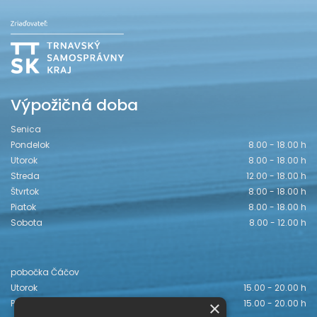
Výpožičná doba
Senica
Pondelok
8.00 - 18.00 h
Utorok
8.00 - 18.00 h
Streda
12.00 - 18.00 h
Štvrtok
8.00 - 18.00 h
Piatok
8.00 - 18.00 h
Sobota
8.00 - 12.00 h
pobočka Čáčov
Utorok
15.00 - 20.00 h
×
Piatok
15.00 - 20.00 h