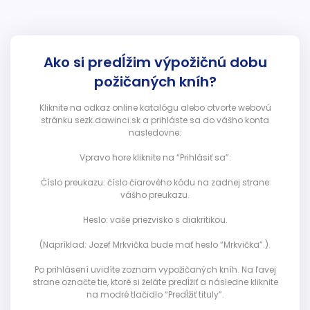
Ako si predĺžim výpožičnú dobu
požičaných kníh?
Kliknite na odkaz online katalógu alebo otvorte webovú
stránku sezk.dawinci.sk a prihláste sa do vášho konta
nasledovne:
Vpravo hore kliknite na “Prihlásiť sa”:
Číslo preukazu: číslo čiarového kódu na zadnej strane
vášho preukazu.
Heslo: vaše priezvisko s diakritikou.
(Napríklad: Jozef Mrkvička bude mať heslo “Mrkvička”.).
Po prihlásení uvidíte zoznam vypožičaných kníh. Na ľavej
strane označte tie, ktoré si želáte predĺžiť a následne kliknite
na modré tlačidlo “Predĺžiť tituly”.