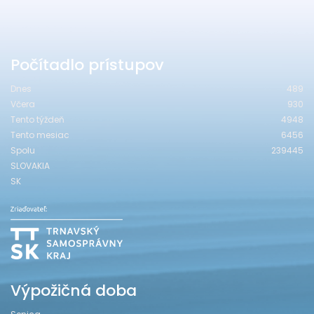
Počítadlo prístupov
Dnes
489
Včera
930
Tento týždeň
4948
Tento mesiac
6456
Spolu
239445
SLOVAKIA
SK
Výpožičná doba