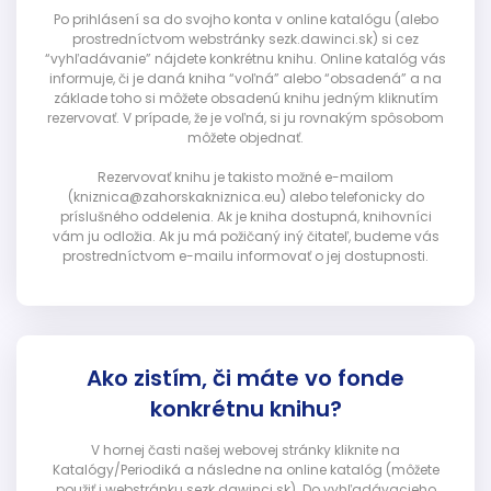
Po prihlásení sa do svojho konta v online katalógu (alebo
prostredníctvom webstránky sezk.dawinci.sk) si cez
“vyhľadávanie” nájdete konkrétnu knihu. Online katalóg vás
informuje, či je daná kniha “voľná” alebo “obsadená” a na
základe toho si môžete obsadenú knihu jedným kliknutím
rezervovať. V prípade, že je voľná, si ju rovnakým spôsobom
môžete objednať.
Rezervovať knihu je takisto možné e-mailom
(kniznica@zahorskakniznica.eu) alebo telefonicky do
príslušného oddelenia. Ak je kniha dostupná, knihovníci
vám ju odložia. Ak ju má požičaný iný čitateľ, budeme vás
prostredníctvom e-mailu informovať o jej dostupnosti.
Ako zistím, či máte vo fonde
konkrétnu knihu?
V hornej časti našej webovej stránky kliknite na
Katalógy/Periodiká a následne na online katalóg (môžete
použiť i webstránku sezk.dawinci.sk). Do vyhľadávacieho