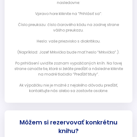
nasledovne:
Vpravo hore kliknite na “Prihlásiť sa”:
Číslo preukazu: číslo čiarového kódu na zadnej strane
vášho preukazu.
Heslo: vaše priezvisko s diakritikou.
(Napríklad: Jozef Mrkvička bude mať heslo “Mrkvička”.).
Po prihlásení uvidíte zoznam vypožičaných kníh. Na ľavej
strane označte tie, ktoré si želáte predĺžiť a následne kliknite
na modré tlačidlo “Predĺžiť tituly”.
Ak výpožičku nie je možné z nejakého dôvodu predĺžiť,
kontaktujte nás alebo sa zastavte osobne.
Môžem si rezervovať konkrétnu
knihu?