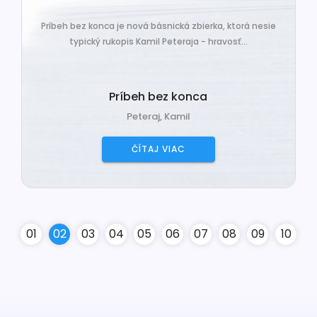
Príbeh bez konca je nová básnická zbierka, ktorá nesie
typický rukopis Kamil Peteraja - hravosť...
Príbeh bez konca
Peteraj, Kamil
ČÍTAJ VIAC
0
1
0
2
0
3
0
4
0
5
0
6
0
7
0
8
0
9
10