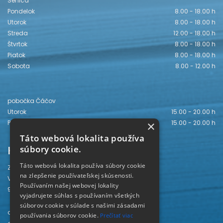
Senica
Pondelok
8.00 - 18.00 h
Utorok
8.00 - 18.00 h
Streda
12.00 - 18.00 h
Štvrtok
8.00 - 18.00 h
Piatok
8.00 - 18.00 h
Sobota
8.00 - 12.00 h
pobočka Čáčov
Utorok
15.00 - 20.00 h
Piatok
15.00 - 20.00 h
×
Táto webová lokalita používa
Kontakt
súbory cookie.
Táto webová lokalita používa súbory cookie
Záhorská knižnica
na zlepšenie používateľskej skúsenosti.
Vajanského 28
Používaním našej webovej lokality
905 01 Senica
vyjadrujete súhlas s používaním všetkých
súborov cookie v súlade s našimi zásadami
odd. beletrie 034/654 3780
používania súborov cookie.
Prečítať viac