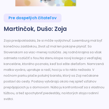
Pre dospelých čitateľov
Martinčok, Dušo: Zoja
Zoja predpokladala, že si môže vydýchnuť. Luxemburg mal byť
konečnou zastávkou, život už mal len pokojne plynúť. So
Slovenskom sa viac-menej rozlúčila. Jej rodná krajina sa však
odmieta rozlúčiť s ňou.Na stenu klope nový kolega z vedľajšej
kancelárie, ktorého poznala, keď bol ešte dieťaťom. Namrzená
matka vyvára, upratuje a radí, hoci ju o to nikto nežiada. V
nočnom parku plače potulný barista, ktorý sa Zoji nečakane
postaví do cesty. Postavy vytvárajú okolo nej spleť vzťahov
prepájajúcich ju s domovom. Nútia ju konfrontovať sa s vlastnou
túžbou, a tiež spochybniť piedestály, na ktorých stoja rodinní
svätci.