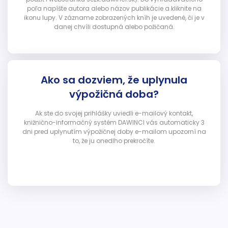
poľa napíšte autora alebo názov publikácie a kliknite na
ikonu lupy. V zázname zobrazených kníh je uvedené, či je v
danej chvíli dostupná alebo požičaná.
Ako sa dozviem, že uplynula
výpožičná doba?
Ak ste do svojej prihlášky uviedli e-mailový kontakt,
knižnično-informačný systém DAWINCI vás automaticky 3
dni pred uplynutím výpožičnej doby e-mailom upozorní na
to, že ju onedlho prekročíte.