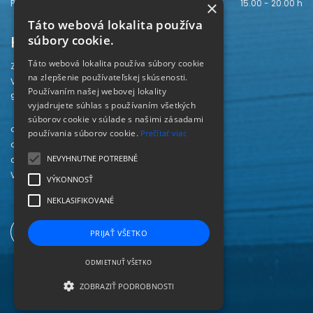
Piatok
15.00 - 20.00 h
×
Táto webová lokalita používa
Kontakt
súbory cookie.
Táto webová lokalita používa súbory cookie
Záhorská knižnica
na zlepšenie používateľskej skúsenosti.
Vajanského 28
Používaním našej webovej lokality
905 01 Senica
vyjadrujete súhlas s používaním všetkých
súborov cookie v súlade s našimi zásadami
odd. beletrie 034/654 3780
používania súborov cookie.
Prečítať viac
odd. odbornej literatúry 034/651 2710
NEVYHNUTNE POTREBNÉ
odd. pre deti a mládež 034/654 6519
Viac kontaktov nájdete
TU
.
VÝKONNOSŤ
NEKLASIFIKOVANÉ
PRIJAŤ VŠETKO
ODMIETNUŤ VŠETKO
ZOBRAZIŤ PODROBNOSTI