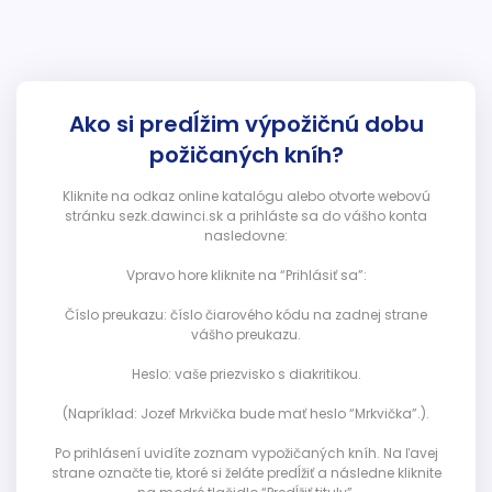
Ako si predĺžim výpožičnú dobu
požičaných kníh?
Kliknite na odkaz online katalógu alebo otvorte webovú
stránku sezk.dawinci.sk a prihláste sa do vášho konta
nasledovne:
Vpravo hore kliknite na “Prihlásiť sa”:
Číslo preukazu: číslo čiarového kódu na zadnej strane
vášho preukazu.
Heslo: vaše priezvisko s diakritikou.
(Napríklad: Jozef Mrkvička bude mať heslo “Mrkvička”.).
Po prihlásení uvidíte zoznam vypožičaných kníh. Na ľavej
strane označte tie, ktoré si želáte predĺžiť a následne kliknite