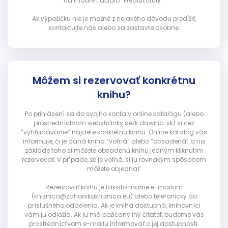
na modré tlačidlo “Predĺžiť tituly”.
Ak výpožičku nie je možné z nejakého dôvodu predĺžiť,
kontaktujte nás alebo sa zastavte osobne.
Môžem si rezervovať konkrétnu
knihu?
Po prihlásení sa do svojho konta v online katalógu (alebo
prostredníctvom webstránky sezk.dawinci.sk) si cez
“vyhľadávanie” nájdete konkrétnu knihu. Online katalóg vás
informuje, či je daná kniha “voľná” alebo “obsadená” a na
základe toho si môžete obsadenú knihu jedným kliknutím
rezervovať. V prípade, že je voľná, si ju rovnakým spôsobom
môžete objednať.
Rezervovať knihu je takisto možné e-mailom
(kniznica@zahorskakniznica.eu) alebo telefonicky do
príslušného oddelenia. Ak je kniha dostupná, knihovníci
vám ju odložia. Ak ju má požičaný iný čitateľ, budeme vás
prostredníctvom e-mailu informovať o jej dostupnosti.