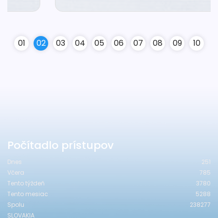
0
1
0
2
0
3
0
4
0
5
0
6
0
7
0
8
0
9
10
Počítadlo prístupov
Dnes
251
Včera
785
Tento týždeň
3780
Tento mesiac
5288
Spolu
238277
SLOVAKIA