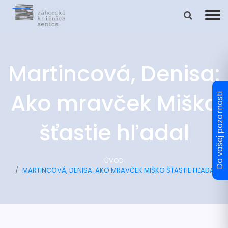
Martincová, Denisa:
Ako mravček Miško
šťastie hľadal
ÚVOD
MARTINCOVÁ, DENISA: AKO MRAVČEK MIŠKO ŠŤASTIE HĽADAL