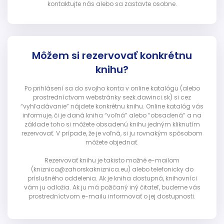
kontaktujte nás alebo sa zastavte osobne.
Môžem si rezervovať konkrétnu
knihu?
Po prihlásení sa do svojho konta v online katalógu (alebo
prostredníctvom webstránky sezk.dawinci.sk) si cez
“vyhľadávanie” nájdete konkrétnu knihu. Online katalóg vás
informuje, či je daná kniha “voľná” alebo “obsadená” a na
základe toho si môžete obsadenú knihu jedným kliknutím
rezervovať. V prípade, že je voľná, si ju rovnakým spôsobom
môžete objednať.
Rezervovať knihu je takisto možné e-mailom
(kniznica@zahorskakniznica.eu) alebo telefonicky do
príslušného oddelenia. Ak je kniha dostupná, knihovníci
vám ju odložia. Ak ju má požičaný iný čitateľ, budeme vás
prostredníctvom e-mailu informovať o jej dostupnosti.