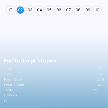
0
1
0
2
0
3
0
4
0
5
0
6
0
7
0
8
0
9
10
Počítadlo prístupov
Dnes
472
Včera
593
Tento týždeň
2463
Tento mesiac
3971
Spolu
236960
SLOVAKIA
SK