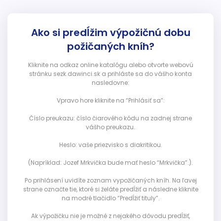
Ako si predĺžim výpožičnú dobu
požičaných kníh?
Kliknite na odkaz online katalógu alebo otvorte webovú
stránku sezk.dawinci.sk a prihláste sa do vášho konta
nasledovne:
Vpravo hore kliknite na “Prihlásiť sa”:
Číslo preukazu: číslo čiarového kódu na zadnej strane
vášho preukazu.
Heslo: vaše priezvisko s diakritikou.
(Napríklad: Jozef Mrkvička bude mať heslo “Mrkvička”.).
Po prihlásení uvidíte zoznam vypožičaných kníh. Na ľavej
strane označte tie, ktoré si želáte predĺžiť a následne kliknite
na modré tlačidlo “Predĺžiť tituly”.
Ak výpožičku nie je možné z nejakého dôvodu predĺžiť,