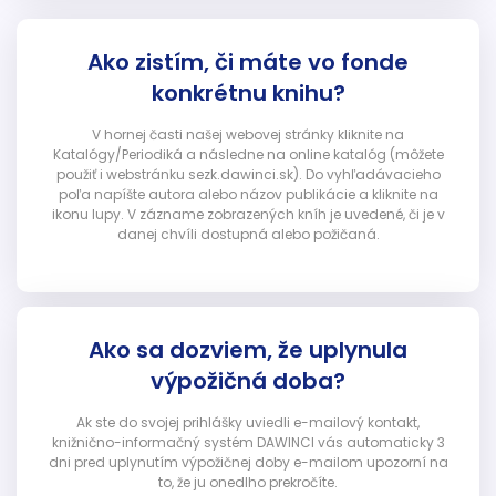
Ako zistím, či máte vo fonde
konkrétnu knihu?
V hornej časti našej webovej stránky kliknite na
Katalógy/Periodiká a následne na online katalóg (môžete
použiť i webstránku sezk.dawinci.sk). Do vyhľadávacieho
poľa napíšte autora alebo názov publikácie a kliknite na
ikonu lupy. V zázname zobrazených kníh je uvedené, či je v
danej chvíli dostupná alebo požičaná.
Ako sa dozviem, že uplynula
výpožičná doba?
Ak ste do svojej prihlášky uviedli e-mailový kontakt,
knižnično-informačný systém DAWINCI vás automaticky 3
dni pred uplynutím výpožičnej doby e-mailom upozorní na
to, že ju onedlho prekročíte.