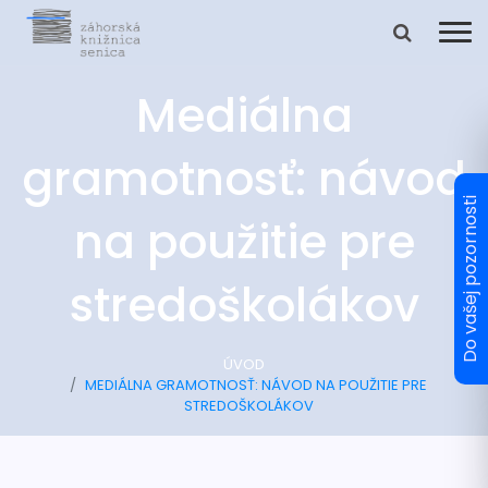
Mediálna
gramotnosť: návod
na použitie pre
stredoškolákov
ÚVOD
MEDIÁLNA GRAMOTNOSŤ: NÁVOD NA POUŽITIE PRE
STREDOŠKOLÁKOV