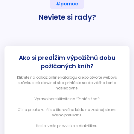
#pomoc
Neviete si rady?
Ako si predĺžim výpožičnú dobu
požičaných kníh?
Kliknite na odkaz online katalógu alebo otvorte webovú
stránku sezk.dawinci.sk a prihláste sa do vášho konta
nasledovne:
Vpravo hore kliknite na “Prihlásiť sa”:
Číslo preukazu: číslo čiarového kódu na zadnej strane
vášho preukazu.
Heslo: vaše priezvisko s diakritikou.