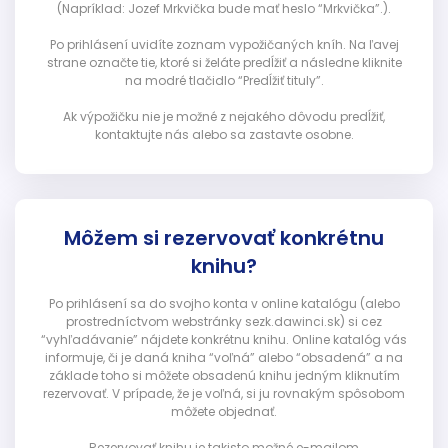
(Napríklad: Jozef Mrkvička bude mať heslo “Mrkvička”.).
Po prihlásení uvidíte zoznam vypožičaných kníh. Na ľavej
strane označte tie, ktoré si želáte predĺžiť a následne kliknite
na modré tlačidlo “Predĺžiť tituly”.
Ak výpožičku nie je možné z nejakého dôvodu predĺžiť,
kontaktujte nás alebo sa zastavte osobne.
Môžem si rezervovať konkrétnu
knihu?
Po prihlásení sa do svojho konta v online katalógu (alebo
prostredníctvom webstránky sezk.dawinci.sk) si cez
“vyhľadávanie” nájdete konkrétnu knihu. Online katalóg vás
informuje, či je daná kniha “voľná” alebo “obsadená” a na
základe toho si môžete obsadenú knihu jedným kliknutím
rezervovať. V prípade, že je voľná, si ju rovnakým spôsobom
môžete objednať.
Rezervovať knihu je takisto možné e-mailom