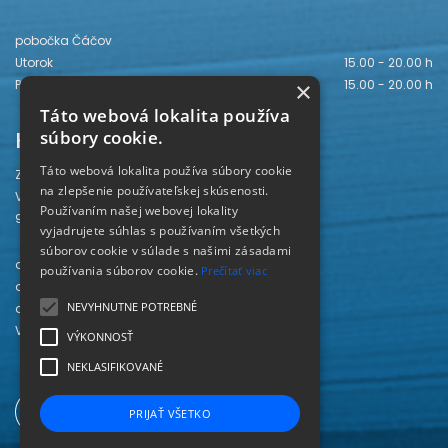
pobočka Čáčov
Utorok
15.00 - 20.00 h
Piatok
15.00 - 20.00 h
×
Táto webová lokalita používa
Kontakt
súbory cookie.
Táto webová lokalita používa súbory cookie
Záhorská knižnica
na zlepšenie používateľskej skúsenosti.
Vajanského 28
Používaním našej webovej lokality
905 01 Senica
vyjadrujete súhlas s používaním všetkých
súborov cookie v súlade s našimi zásadami
odd. beletrie 034/654 3780
používania súborov cookie.
Prečítať viac
odd. odbornej literatúry 034/651 2710
NEVYHNUTNE POTREBNÉ
odd. pre deti a mládež 034/654 6519
Viac kontaktov nájdete
TU
.
VÝKONNOSŤ
NEKLASIFIKOVANÉ
PRIJAŤ VŠETKO