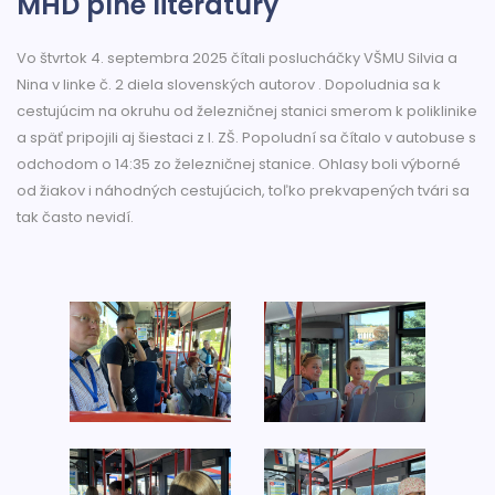
MHD plné literatúry
Vo štvrtok 4. septembra 2025 čítali poslucháčky VŠMU Silvia a
Nina v linke č. 2 diela slovenských autorov . Dopoludnia sa k
cestujúcim na okruhu od železničnej stanici smerom k poliklinike
a späť pripojili aj šiestaci z I. ZŠ. Popoludní sa čítalo v autobuse s
odchodom o 14:35 zo železničnej stanice. Ohlasy boli výborné
od žiakov i náhodných cestujúcich, toľko prekvapených tvári sa
tak často nevidí.