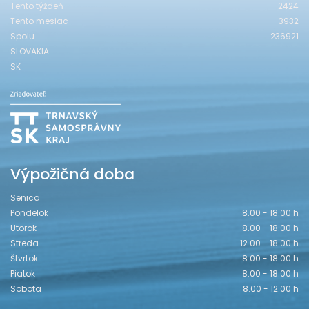
Tento týždeň
2424
Tento mesiac
3932
Spolu
236921
SLOVAKIA
SK
Výpožičná doba
Senica
Pondelok
8.00 - 18.00 h
Utorok
8.00 - 18.00 h
Streda
12.00 - 18.00 h
Štvrtok
8.00 - 18.00 h
Piatok
8.00 - 18.00 h
Sobota
8.00 - 12.00 h