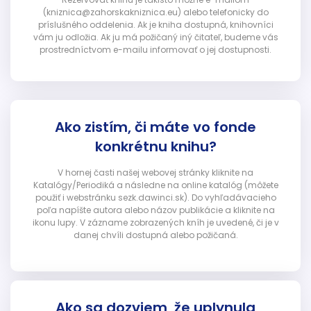
(kniznica@zahorskakniznica.eu) alebo telefonicky do
príslušného oddelenia. Ak je kniha dostupná, knihovníci
vám ju odložia. Ak ju má požičaný iný čitateľ, budeme vás
prostredníctvom e-mailu informovať o jej dostupnosti.
Ako zistím, či máte vo fonde
konkrétnu knihu?
V hornej časti našej webovej stránky kliknite na
Katalógy/Periodiká a následne na online katalóg (môžete
použiť i webstránku sezk.dawinci.sk). Do vyhľadávacieho
poľa napíšte autora alebo názov publikácie a kliknite na
ikonu lupy. V zázname zobrazených kníh je uvedené, či je v
danej chvíli dostupná alebo požičaná.
Ako sa dozviem, že uplynula