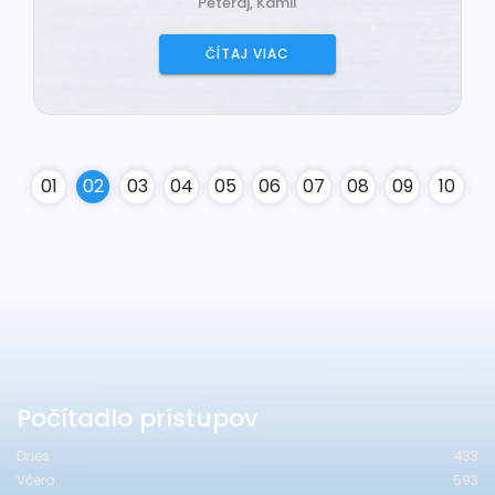
Peteraj, Kamil
ČÍTAJ VIAC
0
1
0
2
0
3
0
4
0
5
0
6
0
7
0
8
0
9
10
Počítadlo prístupov
Dnes
433
Včera
593