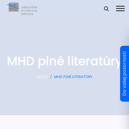
MHD plné literatúry
ÚVOD
MHD PLNÉ LITERATÚRY