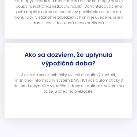
Katalógy/Periodiká a následne na online katalóg (môžete
použiť i webstránku sezk.dawinci.sk). Do vyhľadávacieho
poľa napíšte autora alebo názov publikácie a kliknite na
ikonu lupy. V zázname zobrazených kníh je uvedené, či je v
danej chvíli dostupná alebo požičaná.
Ako sa dozviem, že uplynula
výpožičná doba?
Ak ste do svojej prihlášky uviedli e-mailový kontakt,
knižnično-informačný systém DAWINCI vás automaticky 3
dni pred uplynutím výpožičnej doby e-mailom upozorní na
to, že ju onedlho prekročíte.