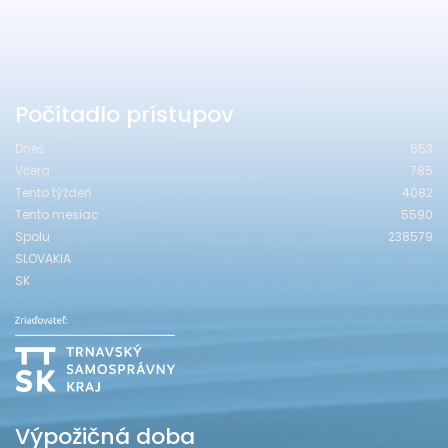
Počítadlo prístupov
Dnes
553
Včera
785
Tento týždeň
4082
Tento mesiac
5590
Spolu
238579
SLOVAKIA
SK
Výpožičná doba