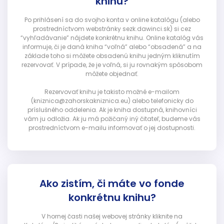
knihu?
Po prihlásení sa do svojho konta v online katalógu (alebo
prostredníctvom webstránky sezk.dawinci.sk) si cez
“vyhľadávanie” nájdete konkrétnu knihu. Online katalóg vás
informuje, či je daná kniha “voľná” alebo “obsadená” a na
základe toho si môžete obsadenú knihu jedným kliknutím
rezervovať. V prípade, že je voľná, si ju rovnakým spôsobom
môžete objednať.
Rezervovať knihu je takisto možné e-mailom
(kniznica@zahorskakniznica.eu) alebo telefonicky do
príslušného oddelenia. Ak je kniha dostupná, knihovníci
vám ju odložia. Ak ju má požičaný iný čitateľ, budeme vás
prostredníctvom e-mailu informovať o jej dostupnosti.
Ako zistím, či máte vo fonde
konkrétnu knihu?
V hornej časti našej webovej stránky kliknite na