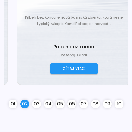
Príbeh bez konca je nová básnická zbierka, ktorá nesie
typický rukopis Kamil Peteraja - hravosť...
Príbeh bez konca
Peteraj, Kamil
ČÍTAJ VIAC
0
1
0
2
0
3
0
4
0
5
0
6
0
7
0
8
0
9
10