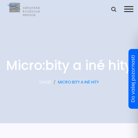
Micro:bity a iné hity
ÚVOD
MICRO:BITY A INÉ HITY