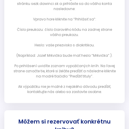
stránku sezk.dawinci.sk a prihláste sa do vášho konta
nasledovne:
Vpravo hore kliknite na “Prihlásiť sa”:
Číslo preukazu: číslo čiarového kódu na zadnej strane
vášho preukazu.
Heslo: vaše priezvisko s diakritikou.
(Napríklad: Jozef Mrkvička bude mať heslo “Mrkvička”.).
Po prihlásení uvidíte zoznam vypožičaných kníh. Na ľavej
strane označte tie, ktoré si želáte predĺžiť a následne kliknite
na modré tlačidlo “Predĺžiť tituly”.
Ak výpožičku nie je možné z nejakého dôvodu predĺžiť,
kontaktujte nás alebo sa zastavte osobne.
Môžem si rezervovať konkrétnu