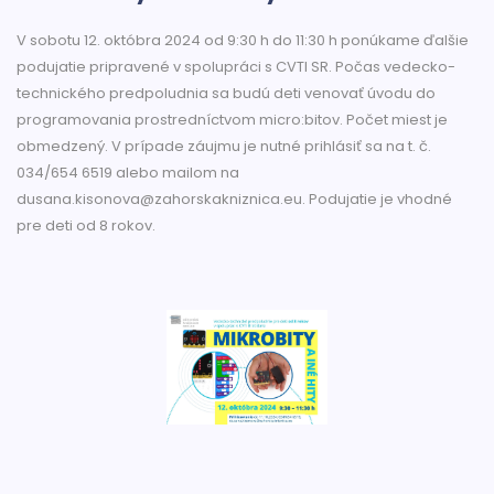
V sobotu 12. októbra 2024 od 9:30 h do 11:30 h ponúkame ďalšie
podujatie pripravené v spolupráci s CVTI SR. Počas vedecko-
technického predpoludnia sa budú deti venovať úvodu do
programovania prostredníctvom micro:bitov. Počet miest je
obmedzený. V prípade záujmu je nutné prihlásiť sa na t. č.
034/654 6519 alebo mailom na
dusana.kisonova@zahorskakniznica.eu. Podujatie je vhodné
pre deti od 8 rokov.