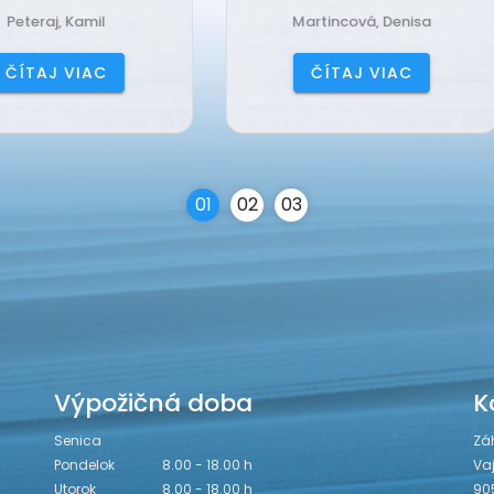
Martincová, Denisa
Jančová, Katarína
ČÍTAJ VIAC
ČÍTAJ VIAC
0
1
0
2
0
3
Výpožičná doba
K
Senica
Zá
Pondelok
8.00 - 18.00 h
Va
Utorok
8.00 - 18.00 h
90