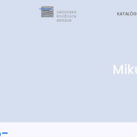
KATALÓG
Mik
o-