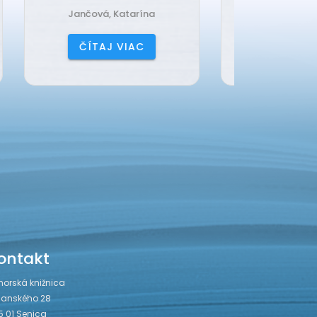
Harrison, Lisi
Čerňa
ČÍTAJ VIAC
ČÍ
ontakt
horská knižnica
janského 28
5 01 Senica