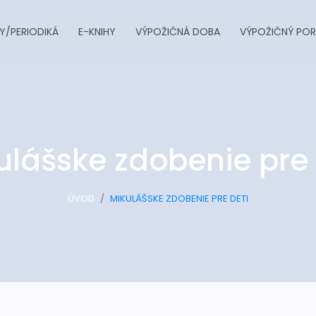
Y/PERIODIKÁ
E-KNIHY
VÝPOŽIČNÁ DOBA
VÝPOŽIČNÝ POR
ulášske zdobenie pre 
ÚVOD
MIKULÁŠSKE ZDOBENIE PRE DETI