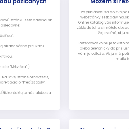
dobu požičaných
Môžem si rez
Po prihlásení sa do svojho
webstránky sezk.dawinci.sk)
webovú stránku sezk.dawinci.sk
Online katalóg vás informuje
nasledovne:
základe toho si môžete obsad
že je voľná, si 
ásiť sa”:
Rezervovať knihu je takisto
ej strane vášho preukazu.
alebo telefonicky do prísluš
vám ju odložia. Ak ju má pož
ritikou.
mailu i
eslo “Mrkvička”.).
Na ľavej strane označte tie,
ré tlačidlo “Predĺžiť tituly”.
ĺžiť, kontaktujte nás alebo sa