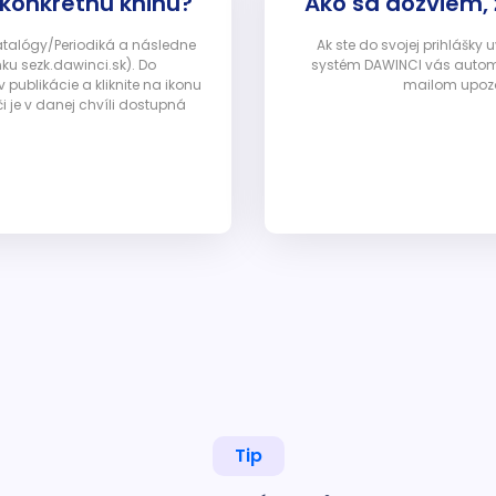
 konkrétnu knihu?
Ako sa dozviem,
Katalógy/Periodiká a následne
Ak ste do svojej prihlášky
nku sezk.dawinci.sk). Do
systém DAWINCI vás automa
ublikácie a kliknite na ikonu
mailom upozor
i je v danej chvíli dostupná
Tip