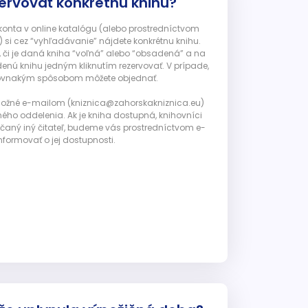
ervovať konkrétnu knihu?
 konta v online katalógu (alebo prostredníctvom
 si cez “vyhľadávanie” nájdete konkrétnu knihu.
, či je daná kniha “voľná” alebo “obsadená” a na
enú knihu jedným kliknutím rezervovať. V prípade,
ju rovnakým spôsobom môžete objednať.
 možné e-mailom (kniznica@zahorskakniznica.eu)
ného oddelenia. Ak je kniha dostupná, knihovníci
ičaný iný čitateľ, budeme vás prostredníctvom e-
nformovať o jej dostupnosti.