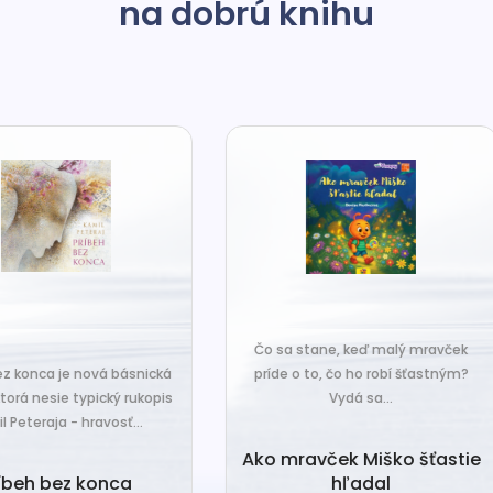
na dobrú knihu
o sa stane, keď malý mravček
íde o to, čo ho robí šťastným?
Čo sa stane, keď sa do tiche
Vydá sa...
zákutiny škriatkov prisťahuje ni
úplne nový? Babka Tvorilka..
o mravček Miško šťastie
hľadal
Babka Tvorilka