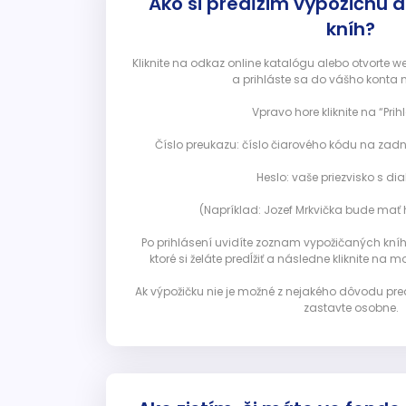
Ako si predĺžim výpožičnú 
kníh?
Kliknite na odkaz online katalógu alebo otvorte 
a prihláste sa do vášho konta 
Vpravo hore kliknite na “Prihl
Číslo preukazu: číslo čiarového kódu na zadn
Heslo: vaše priezvisko s diak
(Napríklad: Jozef Mrkvička bude mať h
Po prihlásení uvidíte zoznam vypožičaných kníh. 
ktoré si želáte predĺžiť a následne kliknite na mod
Ak výpožičku nie je možné z nejakého dôvodu pred
zastavte osobne.