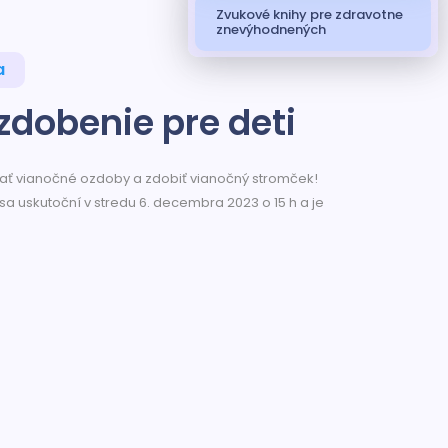
Zvukové knihy pre zdravotne
znevýhodnených
a
zdobenie pre deti
ábať vianočné ozdoby a zdobiť vianočný stromček!
sa uskutoční v stredu 6. decembra 2023 o 15 h a je