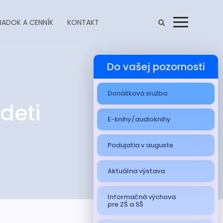
IADOK A CENNÍK
KONTAKT
Menu
Do vašej pozornosti
Donášková služba
deti
E-knihy/audioknihy
Podujatia v auguste
Aktuálna výstava
Informačná výchova
pre ZŠ a SŠ