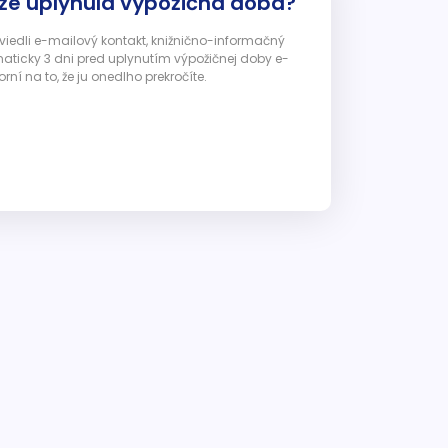
 že uplynula výpožičná doba?
 uviedli e-mailový kontakt, knižnično-informačný
ticky 3 dni pred uplynutím výpožičnej doby e-
ní na to, že ju onedlho prekročíte.