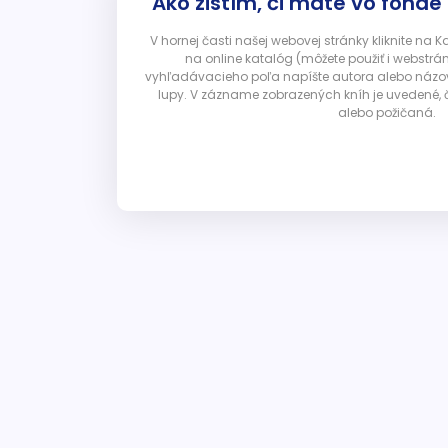
Ako zistím, či máte vo fonde
V hornej časti našej webovej stránky kliknite na 
na online katalóg (môžete použiť i webstrá
vyhľadávacieho poľa napíšte autora alebo názov p
lupy. V zázname zobrazených kníh je uvedené, č
alebo požičaná.