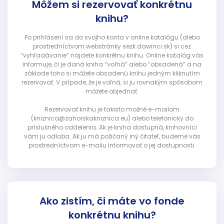
Môžem si rezervovať konkrétnu
knihu?
Po prihlásení sa do svojho konta v online katalógu (alebo
prostredníctvom webstránky sezk.dawinci.sk) si cez
“vyhľadávanie” nájdete konkrétnu knihu. Online katalóg vás
informuje, či je daná kniha “voľná” alebo “obsadená” a na
základe toho si môžete obsadenú knihu jedným kliknutím
rezervovať. V prípade, že je voľná, si ju rovnakým spôsobom
môžete objednať.
Rezervovať knihu je takisto možné e-mailom
(kniznica@zahorskakniznica.eu) alebo telefonicky do
príslušného oddelenia. Ak je kniha dostupná, knihovníci
vám ju odložia. Ak ju má požičaný iný čitateľ, budeme vás
prostredníctvom e-mailu informovať o jej dostupnosti.
Ako zistím, či máte vo fonde
konkrétnu knihu?