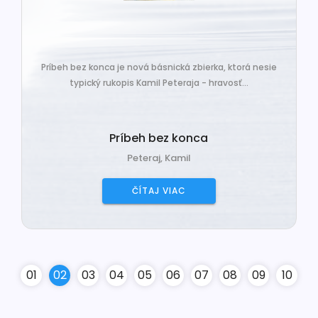
Príbeh bez konca je nová básnická zbierka, ktorá nesie
typický rukopis Kamil Peteraja - hravosť...
Príbeh bez konca
Peteraj, Kamil
ČÍTAJ VIAC
0
1
0
2
0
3
0
4
0
5
0
6
0
7
0
8
0
9
10