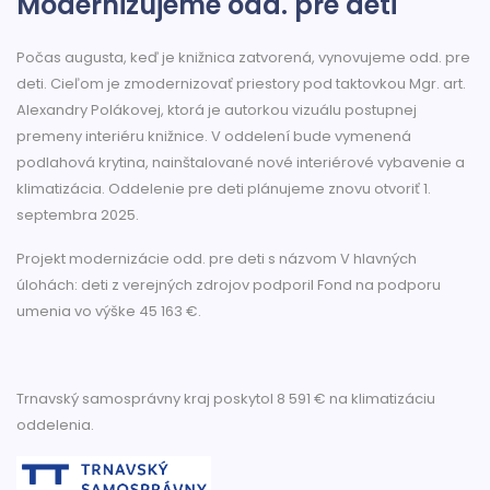
Modernizujeme odd. pre deti
Počas augusta, keď je knižnica zatvorená, vynovujeme odd. pre
deti. Cieľom je zmodernizovať priestory pod taktovkou Mgr. art.
Alexandry Polákovej, ktorá je autorkou vizuálu postupnej
premeny interiéru knižnice. V oddelení bude vymenená
podlahová krytina, nainštalované nové interiérové vybavenie a
klimatizácia. Oddelenie pre deti plánujeme znovu otvoriť 1.
septembra 2025.
Projekt modernizácie odd. pre deti s názvom V hlavných
úlohách: deti z verejných zdrojov podporil Fond na podporu
umenia vo výške 45 163 €.
Trnavský samosprávny kraj poskytol 8 591 € na klimatizáciu
oddelenia.