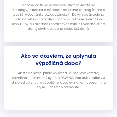
V hornej časti našej webovej stránky kliknite na
Katalógy/Periodiká a následne na online katalóg (môžete
použiť i webstránku sezk.dawinci.sk). Do vyhľadávacieho
poľa napíšte autora alebo názov publikácie a kliknite na
ikonu lupy. V zázname zobrazených kníh je uvedené, či je v
danej chvíli dostupná alebo požičaná.
Ako sa dozviem, že uplynula
výpožičná doba?
Ak ste do svojej prihlášky uviedli e-mailový kontakt,
knižnično-informačný systém DAWINCI vás automaticky 3
dni pred uplynutím výpožičnej doby e-mailom upozorní na
to, že ju onedlho prekročíte.