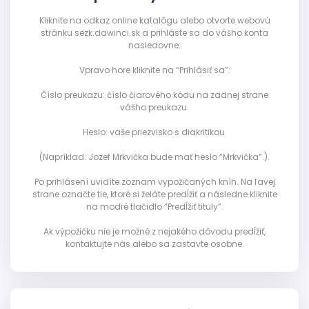
Kliknite na odkaz online katalógu alebo otvorte webovú
stránku sezk.dawinci.sk a prihláste sa do vášho konta
nasledovne:
Vpravo hore kliknite na “Prihlásiť sa”:
Číslo preukazu: číslo čiarového kódu na zadnej strane
vášho preukazu.
Heslo: vaše priezvisko s diakritikou.
(Napríklad: Jozef Mrkvička bude mať heslo “Mrkvička”.).
Po prihlásení uvidíte zoznam vypožičaných kníh. Na ľavej
strane označte tie, ktoré si želáte predĺžiť a následne kliknite
na modré tlačidlo “Predĺžiť tituly”.
Ak výpožičku nie je možné z nejakého dôvodu predĺžiť,
kontaktujte nás alebo sa zastavte osobne.