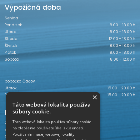
Výpožičná doba
Senica
Pondelok
8.00 - 18.00 h
Utorok
8.00 - 18.00 h
Streda
12.00 - 18.00 h
Štvrtok
8.00 - 18.00 h
Piatok
8.00 - 18.00 h
Sobota
8.00 - 12.00 h
pobočka Čáčov
Utorok
15.00 - 20.00 h
×
Piatok
15.00 - 20.00 h
Táto webová lokalita používa
Kontakt
súbory cookie.
Táto webová lokalita používa súbory cookie
Záhorská knižnica
na zlepšenie používateľskej skúsenosti.
Vajanského 28
Používaním našej webovej lokality
905 01 Senica