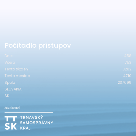
Počítadlo prístupov
Dnes
458
Včera
753
Tento týždeň
3202
Tento mesiac
4710
Spolu
237699
SLOVAKIA
SK