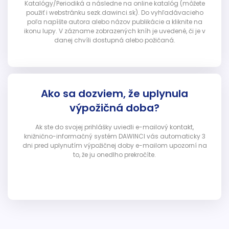
Katalógy/Periodiká a následne na online katalóg (môžete
použiť i webstránku sezk.dawinci.sk). Do vyhľadávacieho
poľa napíšte autora alebo názov publikácie a kliknite na
ikonu lupy. V zázname zobrazených kníh je uvedené, či je v
danej chvíli dostupná alebo požičaná.
Ako sa dozviem, že uplynula
výpožičná doba?
Ak ste do svojej prihlášky uviedli e-mailový kontakt,
knižnično-informačný systém DAWINCI vás automaticky 3
dni pred uplynutím výpožičnej doby e-mailom upozorní na
to, že ju onedlho prekročíte.