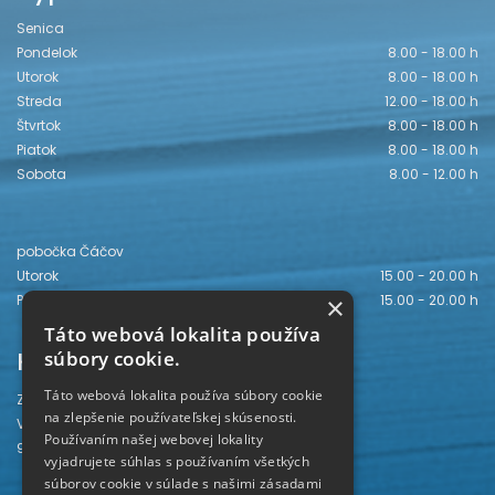
Senica
Pondelok
8.00 - 18.00 h
Utorok
8.00 - 18.00 h
Streda
12.00 - 18.00 h
Štvrtok
8.00 - 18.00 h
Piatok
8.00 - 18.00 h
Sobota
8.00 - 12.00 h
pobočka Čáčov
Utorok
15.00 - 20.00 h
×
Piatok
15.00 - 20.00 h
Táto webová lokalita používa
Kontakt
súbory cookie.
Táto webová lokalita používa súbory cookie
Záhorská knižnica
na zlepšenie používateľskej skúsenosti.
Vajanského 28
Používaním našej webovej lokality
905 01 Senica
vyjadrujete súhlas s používaním všetkých
súborov cookie v súlade s našimi zásadami