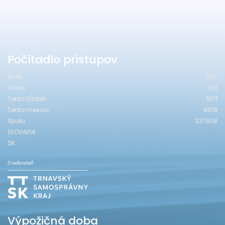
Počítadlo prístupov
Dnes
267
Včera
753
Tento týždeň
3011
Tento mesiac
4519
Spolu
237508
SLOVAKIA
SK
Výpožičná doba