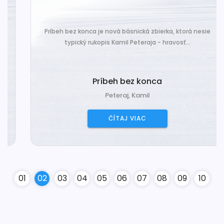
Príbeh bez konca je nová básnická zbierka, ktorá nesie
typický rukopis Kamil Peteraja - hravosť...
Príbeh bez konca
Peteraj, Kamil
ČÍTAJ VIAC
0
1
0
2
0
3
0
4
0
5
0
6
0
7
0
8
0
9
10