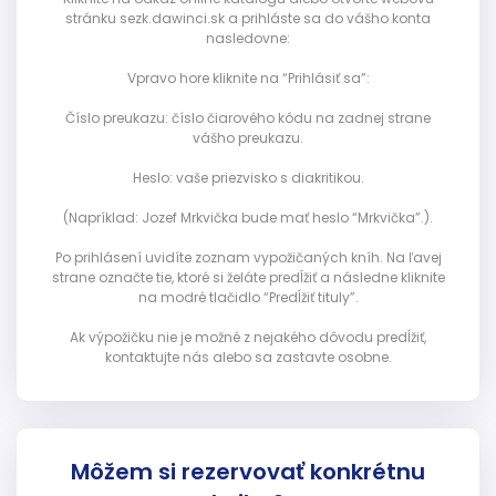
stránku sezk.dawinci.sk a prihláste sa do vášho konta
nasledovne:
Vpravo hore kliknite na “Prihlásiť sa”:
Číslo preukazu: číslo čiarového kódu na zadnej strane
vášho preukazu.
Heslo: vaše priezvisko s diakritikou.
(Napríklad: Jozef Mrkvička bude mať heslo “Mrkvička”.).
Po prihlásení uvidíte zoznam vypožičaných kníh. Na ľavej
strane označte tie, ktoré si želáte predĺžiť a následne kliknite
na modré tlačidlo “Predĺžiť tituly”.
Ak výpožičku nie je možné z nejakého dôvodu predĺžiť,
kontaktujte nás alebo sa zastavte osobne.
Môžem si rezervovať konkrétnu