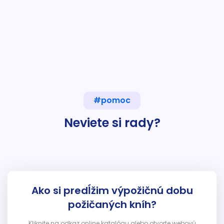
#pomoc
Neviete si rady?
Ako si predĺžim výpožičnú dobu
požičaných kníh?
Kliknite na odkaz online katalógu alebo otvorte webovú