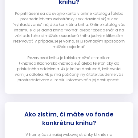
knihu?
Po prihlásení sa do svojho konta v online katalógu (alebo
prostredníctvom webstránky sezk.dawinci.sk) si cez
“vyhľadávanie” nájdete konkrétnu knihu. Online katalóg vás
informuje, či je daná kniha “voľná” alebo “obsadená” a na
základe toho si môžete obsadenú knihu jedným kliknutím
rezervovať. V prípade, že je voľná, si ju rovnakým spôsobom
môžete objednať.
Rezervovať knihu je takisto možné e-mailom
(kniznica@zahorskakniznica.eu) alebo telefonicky do
príslušného oddelenia. Ak je kniha dostupná, knihovníci
vám ju odložia. Ak ju má požičaný iný čitateľ, budeme vás
prostredníctvom e-mailu informovať o jej dostupnosti.
Ako zistím, či máte vo fonde
konkrétnu knihu?
V hornej časti našej webovej stránky kliknite na