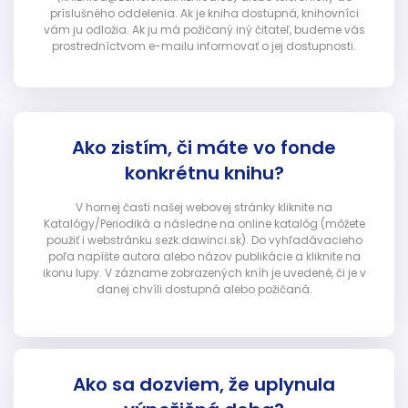
príslušného oddelenia. Ak je kniha dostupná, knihovníci
vám ju odložia. Ak ju má požičaný iný čitateľ, budeme vás
prostredníctvom e-mailu informovať o jej dostupnosti.
Ako zistím, či máte vo fonde
konkrétnu knihu?
V hornej časti našej webovej stránky kliknite na
Katalógy/Periodiká a následne na online katalóg (môžete
použiť i webstránku sezk.dawinci.sk). Do vyhľadávacieho
poľa napíšte autora alebo názov publikácie a kliknite na
ikonu lupy. V zázname zobrazených kníh je uvedené, či je v
danej chvíli dostupná alebo požičaná.
Ako sa dozviem, že uplynula