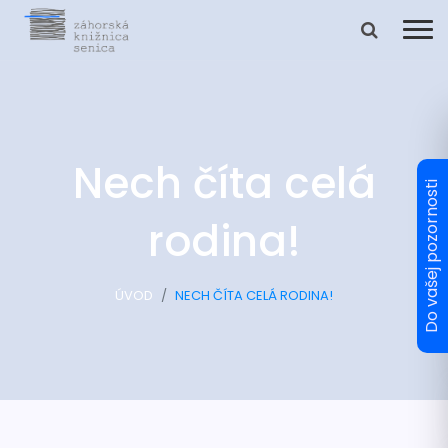
Nech číta celá
rodina!
ÚVOD
NECH ČÍTA CELÁ RODINA!