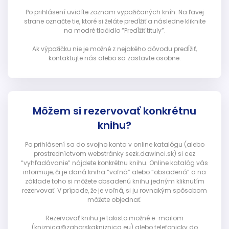
Po prihlásení uvidíte zoznam vypožičaných kníh. Na ľavej
strane označte tie, ktoré si želáte predĺžiť a následne kliknite
na modré tlačidlo “Predĺžiť tituly”.
Ak výpožičku nie je možné z nejakého dôvodu predĺžiť,
kontaktujte nás alebo sa zastavte osobne.
Môžem si rezervovať konkrétnu
knihu?
Po prihlásení sa do svojho konta v online katalógu (alebo
prostredníctvom webstránky sezk.dawinci.sk) si cez
“vyhľadávanie” nájdete konkrétnu knihu. Online katalóg vás
informuje, či je daná kniha “voľná” alebo “obsadená” a na
základe toho si môžete obsadenú knihu jedným kliknutím
rezervovať. V prípade, že je voľná, si ju rovnakým spôsobom
môžete objednať.
Rezervovať knihu je takisto možné e-mailom
(kniznica@zahorskakniznica.eu) alebo telefonicky do