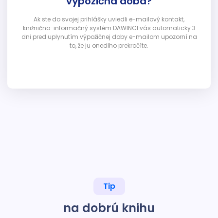
výpožičná doba?
Ak ste do svojej prihlášky uviedli e-mailový kontakt,
knižnično-informačný systém DAWINCI vás automaticky 3
dni pred uplynutím výpožičnej doby e-mailom upozorní na
to, že ju onedlho prekročíte.
Tip
na dobrú knihu