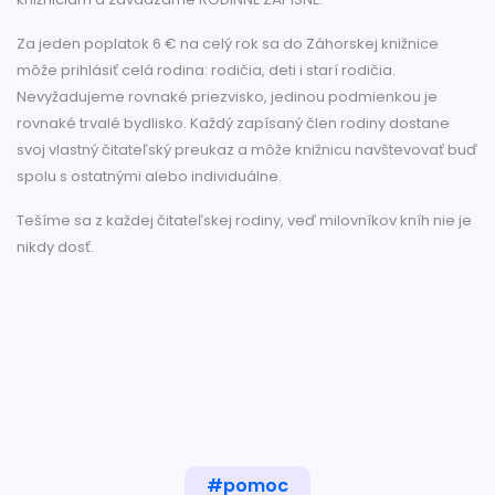
Za jeden poplatok 6 € na celý rok sa do Záhorskej knižnice
môže prihlásiť celá rodina: rodičia, deti i starí rodičia.
Nevyžadujeme rovnaké priezvisko, jedinou podmienkou je
rovnaké trvalé bydlisko. Každý zapísaný člen rodiny dostane
svoj vlastný čitateľský preukaz a môže knižnicu navštevovať buď
spolu s ostatnými alebo individuálne.
Tešíme sa z každej čitateľskej rodiny, veď milovníkov kníh nie je
nikdy dosť.
#pomoc