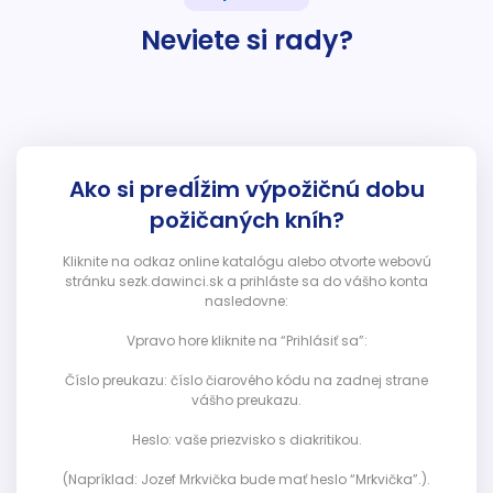
Neviete si rady?
Ako si predĺžim výpožičnú dobu
požičaných kníh?
Kliknite na odkaz online katalógu alebo otvorte webovú
stránku sezk.dawinci.sk a prihláste sa do vášho konta
nasledovne:
Vpravo hore kliknite na “Prihlásiť sa”:
Číslo preukazu: číslo čiarového kódu na zadnej strane
vášho preukazu.
Heslo: vaše priezvisko s diakritikou.
(Napríklad: Jozef Mrkvička bude mať heslo “Mrkvička”.).