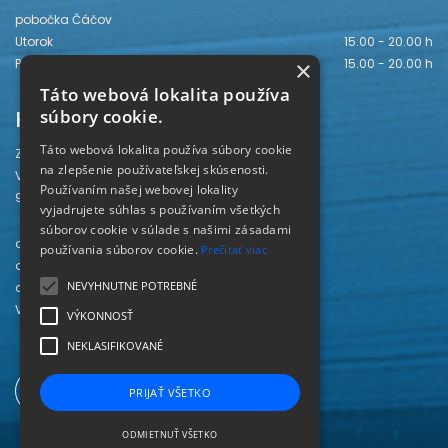
pobočka Čáčov
Utorok
15.00 - 20.00 h
Piatok
15.00 - 20.00 h
×
Táto webová lokalita používa
Kontakt
súbory cookie.
Táto webová lokalita používa súbory cookie
Záhorská knižnica
na zlepšenie používateľskej skúsenosti.
Vajanského 28
Používaním našej webovej lokality
905 01 Senica
vyjadrujete súhlas s používaním všetkých
súborov cookie v súlade s našimi zásadami
odd. beletrie 034/654 3780
používania súborov cookie.
Prečítať viac
odd. odbornej literatúry 034/651 2710
NEVYHNUTNE POTREBNÉ
odd. pre deti a mládež 034/654 6519
Viac kontaktov nájdete
TU
.
VÝKONNOSŤ
NEKLASIFIKOVANÉ
PRIJAŤ VŠETKO
ODMIETNUŤ VŠETKO