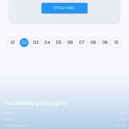
ČÍTAJ VIAC
0
1
0
2
0
3
0
4
0
5
0
6
0
7
0
8
0
9
10
Počítadlo prístupov
Dnes
31
Včera
753
Tento týždeň
2775