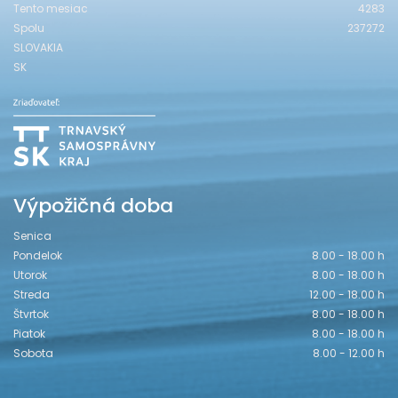
Tento mesiac
4283
Spolu
237272
SLOVAKIA
SK
Výpožičná doba
Senica
Pondelok
8.00 - 18.00 h
Utorok
8.00 - 18.00 h
Streda
12.00 - 18.00 h
Štvrtok
8.00 - 18.00 h
Piatok
8.00 - 18.00 h
Sobota
8.00 - 12.00 h