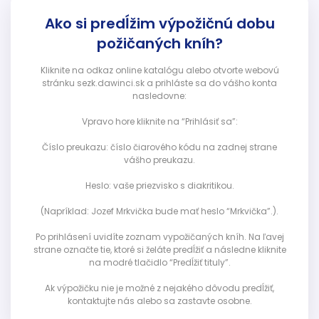
Ako si predĺžim výpožičnú dobu
požičaných kníh?
Kliknite na odkaz online katalógu alebo otvorte webovú
stránku sezk.dawinci.sk a prihláste sa do vášho konta
nasledovne:
Vpravo hore kliknite na “Prihlásiť sa”:
Číslo preukazu: číslo čiarového kódu na zadnej strane
vášho preukazu.
Heslo: vaše priezvisko s diakritikou.
(Napríklad: Jozef Mrkvička bude mať heslo “Mrkvička”.).
Po prihlásení uvidíte zoznam vypožičaných kníh. Na ľavej
strane označte tie, ktoré si želáte predĺžiť a následne kliknite
na modré tlačidlo “Predĺžiť tituly”.
Ak výpožičku nie je možné z nejakého dôvodu predĺžiť,
kontaktujte nás alebo sa zastavte osobne.