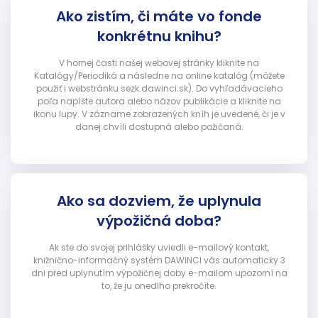
Ako zistím, či máte vo fonde
konkrétnu knihu?
V hornej časti našej webovej stránky kliknite na
Katalógy/Periodiká a následne na online katalóg (môžete
použiť i webstránku sezk.dawinci.sk). Do vyhľadávacieho
poľa napíšte autora alebo názov publikácie a kliknite na
ikonu lupy. V zázname zobrazených kníh je uvedené, či je v
danej chvíli dostupná alebo požičaná.
Ako sa dozviem, že uplynula
výpožičná doba?
Ak ste do svojej prihlášky uviedli e-mailový kontakt,
knižnično-informačný systém DAWINCI vás automaticky 3
dni pred uplynutím výpožičnej doby e-mailom upozorní na
to, že ju onedlho prekročíte.